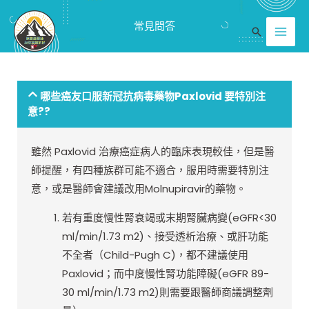
跳
Mai
常見問答
至
搜
Men
主
尋
要
內
哪些癌友口服新冠抗病毒藥物Paxlovid 要特別注
容
意??
雖然 Paxlovid 治療癌症病人的臨床表現較佳，但是醫
師提醒，有四種族群可能不適合，服用時需要特別注
意，或是醫師會建議改用Molnupiravir的藥物。
若有重度慢性腎衰竭或末期腎臟病變(eGFR<30
ml/min/1.73 m2)、接受透析治療、或肝功能
不全者（Child-Pugh C)，都不建議使用
Paxlovid；而中度慢性腎功能障礙(eGFR 89-
30 ml/min/1.73 m2)則需要跟醫師商議調整劑