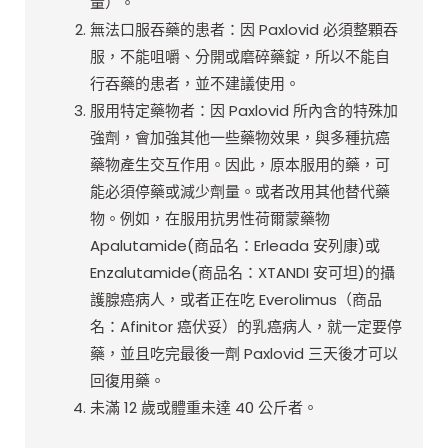
量）。
無法口服吞藥的患者：因 Paxlovid 必須整顆吞
服，不能咀嚼、分開或磨碎藥錠，所以不能自
行吞藥的患者，並不建議使用。
服用特定藥物者：因 Paxlovid 所內含的特殊加
強劑，會加強其他一些藥物效果，與多種抗癌
藥物產生交互作用。因此，原本服用的藥，可
能必須停藥或減少劑量。或者改用其他替代藥
物。例如，在服用抗男性荷爾蒙藥物
Apalutamide(商品名：Erleada 安列康)或
Enzalutamide(商品名：XTANDI 安可坦)的攝
護腺癌病人，或者正在吃 Everolimus（商品
名：Afinitor 癌伏妥）的乳癌病人，就一定要停
藥，並且吃完最後一劑 Paxlovid 三天後才可以
回復用藥。
未滿 12 歲或體重未達 40 公斤者。