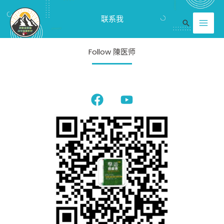
跳
Mai
联系我
至
搜
Men
内
索
容
Follow 陳医师
F
Y
a
o
c
u
e
t
b
u
o
b
o
e
k