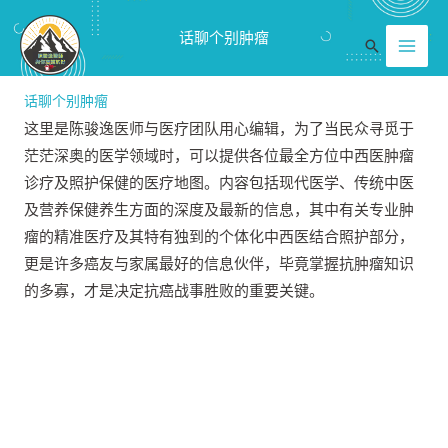
跳
Mai
话聊个别肿瘤
至
搜
Men
内
索
容
话聊个别肿瘤
这里是陈骏逸医师与医疗团队用心编辑，为了当民众寻觅于
茫茫深奥的医学领域时，可以提供各位最全方位中西医肿瘤
诊疗及照护保健的医疗地图。内容包括现代医学、传统中医
及营养保健养生方面的深度及最新的信息，其中有关专业肿
瘤的精准医疗及其特有独到的个体化中西医结合照护部分，
更是许多癌友与家属最好的信息伙伴，毕竟掌握抗肿瘤知识
的多寡，才是决定抗癌战事胜败的重要关键。