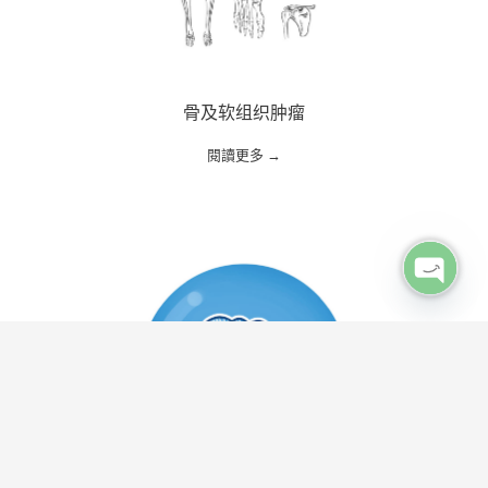
骨及软组织肿瘤
閱讀更多 →
Open c