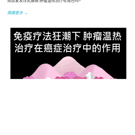
局部复发性乳腺癌 肿瘤温热治疗有角色吗?
閱讀更多 →