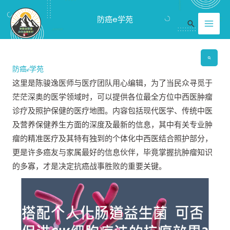
跳
Mai
防癌e学苑
至
搜
Men
内
索
容
防癌e学苑
这里是陈骏逸医师与医疗团队用心编辑，为了当民众寻觅于
茫茫深奥的医学领域时，可以提供各位最全方位中西医肿瘤
诊疗及照护保健的医疗地图。内容包括现代医学、传统中医
及营养保健养生方面的深度及最新的信息，其中有关专业肿
瘤的精准医疗及其特有独到的个体化中西医结合照护部分，
更是许多癌友与家属最好的信息伙伴，毕竟掌握抗肿瘤知识
的多寡，才是决定抗癌战事胜败的重要关键。