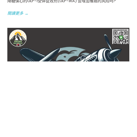
降糖保心的GLP-1受体促效剂(GLP-1RA) 会增加罹癌的风险吗?
閱讀更多 →