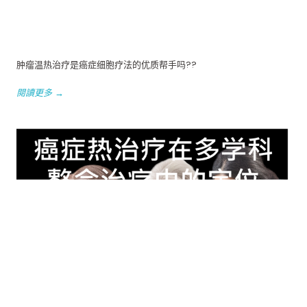
肿瘤温热治疗是癌症细胞疗法的优质帮手吗??
閱讀更多 →