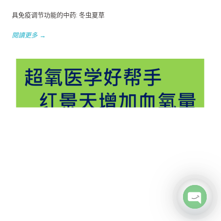
具免疫调节功能的中药: 冬虫夏草
閱讀更多 →
Open c