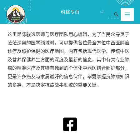
跳
Mai
粉丝专页
至
搜
Men
内
索
容
这里是陈骏逸医师与医疗团队用心编辑，为了当民众寻觅于
茫茫深奥的医学领域时，可以提供各位最全方位中西医肿瘤
诊疗及照护保健的医疗地图。内容包括现代医学、传统中医
及营养保健养生方面的深度及最新的信息，其中有关专业肿
瘤的精准医疗及其特有独到的个体化中西医结合照护部分，
更是许多癌友与家属最好的信息伙伴，毕竟掌握抗肿瘤知识
的多寡，才是决定抗癌战事胜败的重要关键。