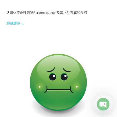
认识化疗止吐药物Palonosetron及其止吐方案的介绍
閱讀更多 →
Open c