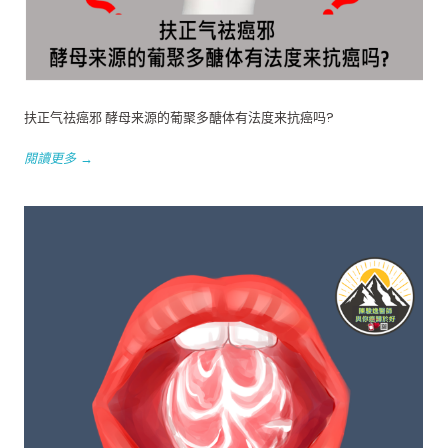
扶正气祛癌邪 酵母来源的葡聚多醣体有法度来抗癌吗?
閱讀更多 →