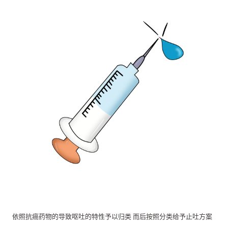
依照抗癌药物的导致呕吐的特性予以归类 而后按照分类给予止吐方案