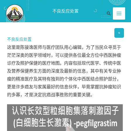
跳
Mai
不良反应处置
至
搜
Men
内
索
容
不良反应处置
这里是陈骏逸医师与医疗团队用心编辑，为了当民众寻觅于
茫茫深奥的医学领域时，可以提供各位最全方位中西医肿瘤
诊疗及照护保健的医疗地图。内容包括现代医学、传统中医
及营养保健养生方面的深度及最新的信息，其中有关专业肿
瘤的精准医疗及其特有独到的个体化中西医结合照护部分，
更是许多癌友与家属最好的信息伙伴，毕竟掌握抗肿瘤知识
的多寡，才是决定抗癌战事胜败的重要关键。