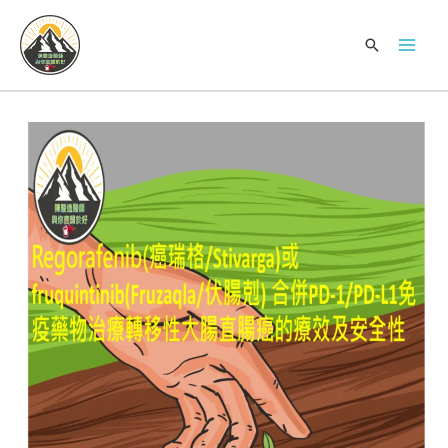
跳
Mai
至
搜
Men
主
尋
要
內
容