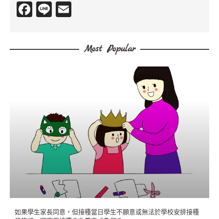
F
Li
E
a
n
m
c
e
ai
Most Popular
e
l
b
o
o
k
如果學生家長同意，但接種當日學生不願意或無法於學校安排接種