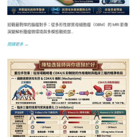
迎戰最剽悍的腦瘤對手：從多形性膠質母細胞瘤（GBM）的 MRI 影像
演變解析腫瘤微環境與多模態戰術部...
閱讀更多 →