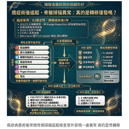
癌症病患術後常規骨頭掃描追蹤檢查意外發現一處異常 真的是骨轉移