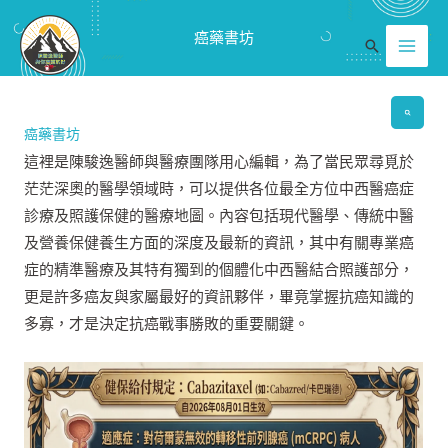
跳
Mai
癌藥書坊
至
搜
Men
主
尋
要
內
癌藥書坊
容
這裡是陳駿逸醫師與醫療團隊用心編輯，為了當民眾尋覓於
茫茫深奧的醫學領域時，可以提供各位最全方位中西醫癌症
診療及照護保健的醫療地圖。內容包括現代醫學、傳統中醫
及營養保健養生方面的深度及最新的資訊，其中有關專業癌
症的精準醫療及其特有獨到的個體化中西醫結合照護部分，
更是許多癌友與家屬最好的資訊夥伴，畢竟掌握抗癌知識的
多寡，才是決定抗癌戰事勝敗的重要關鍵。