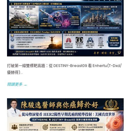
打破第一線雙標靶高牆：從 DESTINY-Breast09 看 Enhertu(T-Dxd/
優赫得)...
閱讀更多 →