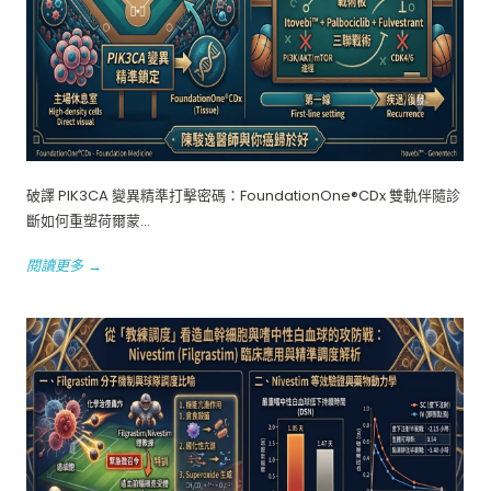
破譯 PIK3CA 變異精準打擊密碼：FoundationOne®CDx 雙軌伴隨診
斷如何重塑荷爾蒙...
閱讀更多 →