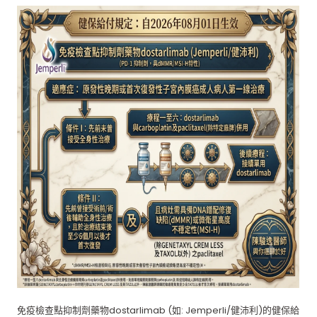
免疫檢查點抑制劑藥物dostarlimab (如: Jemperli/健沛利)的健保給