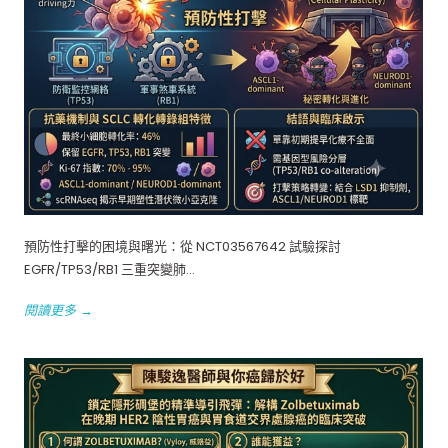
預防性打擊的困境與曙光：從 NCT03567642 試驗探討
EGFR/TP53/RB1 三重突變肺...
閱讀更多 →