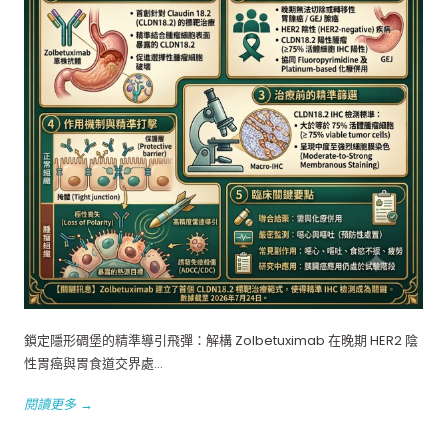
鎖定隱形碉堡的精準導引飛彈：解構 Zolbetuximab 在晚期 HER2 陰
性胃癌與胃食道交界處...
閱讀更多 →