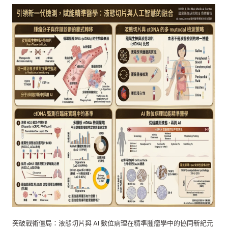
突破戰術僵局：液態切片與 AI 數位病理在精準腫瘤學中的協同新紀元