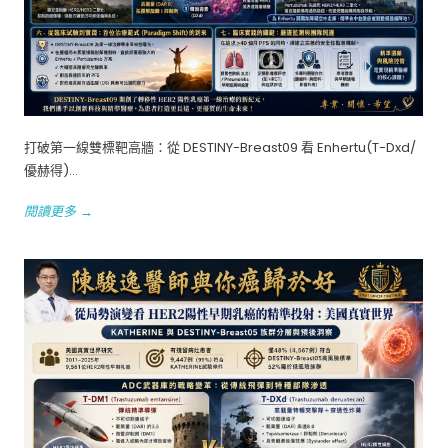
打破第一線雙標靶高牆：從 DESTINY-Breast09 看 Enhertu(T-Dxd/
優赫得)...
閱讀更多 →