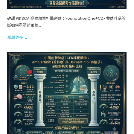
破譯 PIK3CA 變異精準打擊密碼：FoundationOne®CDx 雙軌伴隨診
斷如何重塑荷爾蒙...
閱讀更多 →