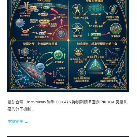
雙劍合璧：Inavolisib 聯手 CDK4/6 抑制劑精準圍剿 PIK3CA 突變乳
癌的分子機制...
閱讀更多 →