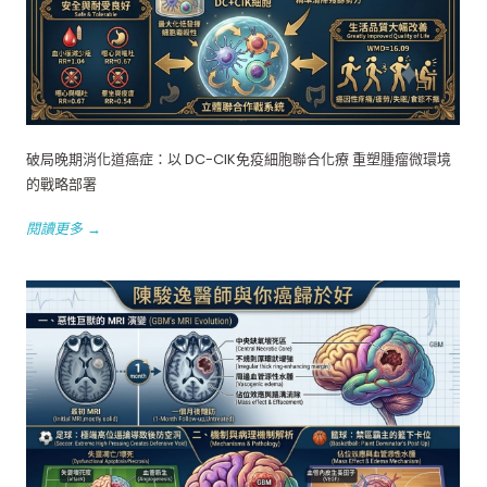
破局晚期消化道癌症：以 DC-CIK免疫細胞聯合化療 重塑腫瘤微環境
的戰略部署
閱讀更多 →