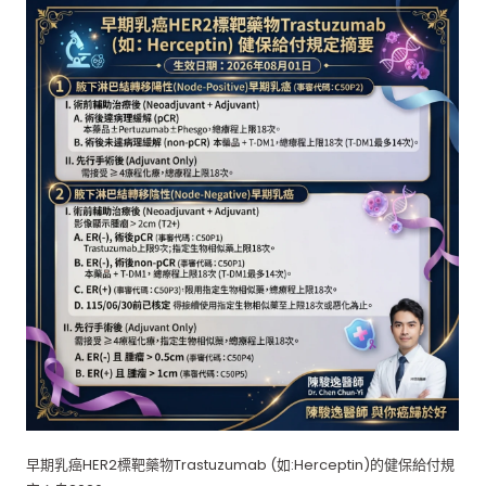
早期乳癌HER2標靶藥物Trastuzumab (如:Herceptin)的健保給付規