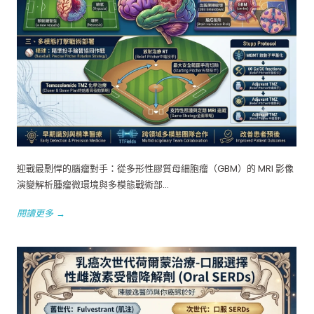
迎戰最剽悍的腦瘤對手：從多形性膠質母細胞瘤（GBM）的 MRI 影像
演變解析腫瘤微環境與多模態戰術部...
閱讀更多 →