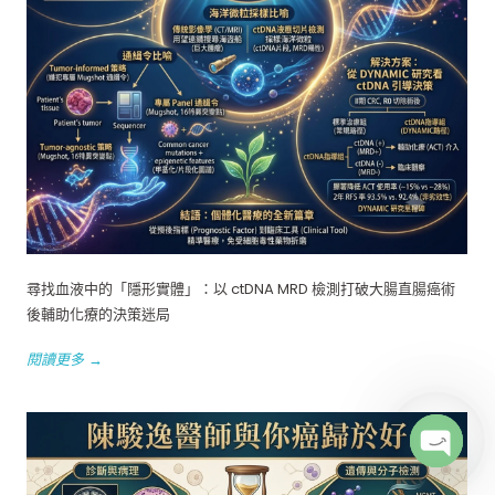
尋找血液中的「隱形實體」：以 ctDNA MRD 檢測打破大腸直腸癌術
後輔助化療的決策迷局
閱讀更多 →
Open c