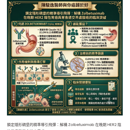
鎖定隱形碉堡的精準導引飛彈：解構 Zolbetuximab 在晚期 HER2 陰