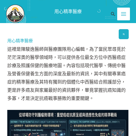
跳
Mai
用心精準醫療
至
搜
Men
主
尋
要
內
用心精準醫療
容
這裡是陳駿逸醫師與醫療團隊用心編輯，為了當民眾尋覓於
茫茫深奧的醫學領域時，可以提供各位最全方位中西醫癌症
診療及照護保健的醫療地圖。內容包括現代醫學、傳統中醫
及營養保健養生方面的深度及最新的資訊，其中有關專業癌
症的精準醫療及其特有獨到的個體化中西醫結合照護部分，
更是許多癌友與家屬最好的資訊夥伴，畢竟掌握抗癌知識的
多寡，才是決定抗癌戰事勝敗的重要關鍵。