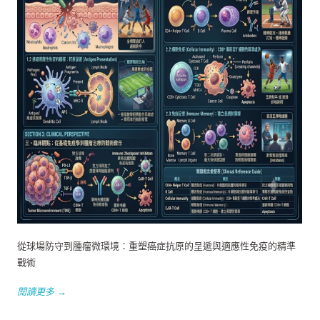
從球場防守到腫瘤微環境：重塑癌症抗原的呈遞與適應性免疫的精準
戰術
閱讀更多 →