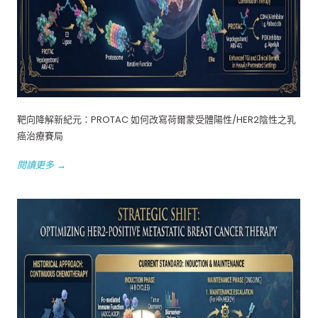
靶向降解新紀元：PROTAC 如何改寫荷爾蒙受體陽性/HER2陰性之乳
癌治療賽局
閱讀更多 →