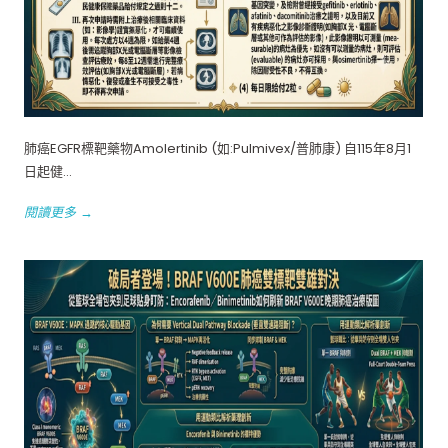
肺癌EGFR標靶藥物Amolertinib (如:Pulmivex/普肺康) 自115年8月1
日起健...
閱讀更多 →