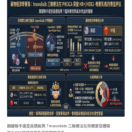
關鍵聯手還是高價板凳？Inavolisib 三聯療法在荷爾蒙受體陽