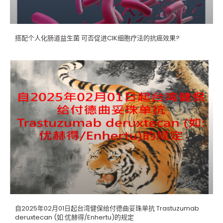
搭配个人化肠道益生菌 可否促进CIK细胞疗法的抗癌效果?
自2025年02月01日起台湾健保给付德曲妥珠单抗 Trastuzumab
deruxtecan (如:优赫得/Enhertu)的规定