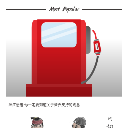
c
e
ai
Most Popular
e
l
b
o
o
k
癌症患者 你一定要知道关于营养支持的观念