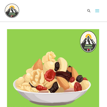
跳
Mai
至
搜
Men
内
索
容