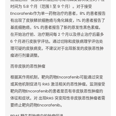
时间为
5.8
个月（范围
1
至
9
个月）。对于接受
Encorafenib
作为单一药物治疗的患者，
8%
的患者报告
有出现了皮肤鳞状细胞癌与角化棘皮，
1%
的患者报告了
基底细胞癌，
5%
的患者报告了新的原发性黑色素瘤。
在开始治疗前、治疗期间每
2
个月以及停止治疗后最多
6
个月进行皮肤学评估。通过切除和皮肤病理学评估处
理可疑的皮肤病变。不建议对于出现新发的皮肤恶性肿
瘤进行剂量调整。
而非皮肤的恶性肿瘤
根据其作用机制，靶向药物
Encorafenib
可能通过突变
或其他机制促进与
RAS
激活相关的恶性肿瘤。监测接受
靶向药物
Encorafenib
的患者是否有非皮肤恶性肿瘤的
体征和症状。对
出现
RAS
突变阳性非皮肤恶性肿瘤者需
要终止靶向药物
Encorafenib
。
BRAF
野生型肿瘤中的肿瘤促进