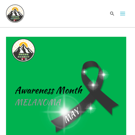
跳
Mai
至
搜
Men
内
索
容