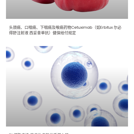
头颈癌、口咽癌、下咽癌及喉癌药物Cetuximab（如Erbitux 尔必
得舒注射液 西妥昔单抗）健保给付规定