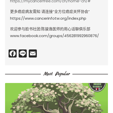
https://mycancerfree.com/cn/home-cn/#
更多癌症病友需知
请连接
“
全方位癌症关怀协会
”
https://www.cancerinfotw.org/index.php
欢迎参与脸书社团
:
陈骏逸医师的用心话聊俱乐部
www.facebook.com/groups/456281992960876/
F
Li
E
a
n
m
c
e
ai
Most Popular
e
l
b
o
o
k