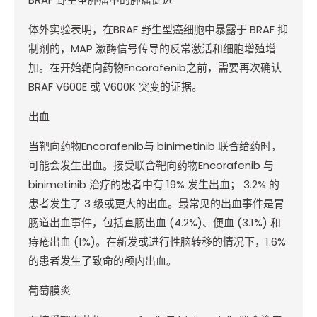
体外实验表明，在
BRAF
野生型癌细胞中暴露于
BRAF
抑
制剂的，
MAP
激酶信号传导的反常激活和细胞增殖增
加。在开始靶向药物
Encorafenib
之前，需要再次确认
BRAF V600E
或
V600K
突变的证据。
出血
当靶向药物
Encorafenib
与
binimetinib
联合给药时，
可能会发生出血。接受联合靶向药物
Encorafenib
与
binimetinib
治疗的患者中有
19%
发生出血；
3.2%
的
患者发生了
3
级或更大的出血。最常见的出血事件是胃
肠道出血事件，包括直肠出血
(4.2%)
、便血
(3.1%)
和
痔疮出血
(1%)
。在新发或进行性脑转移的情况下，
1.6%
的患者发生了致命的颅内出血。
葡萄膜炎