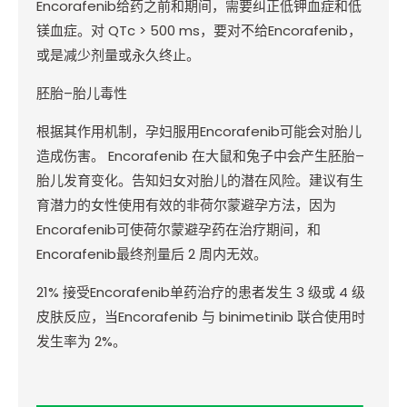
Encorafenib
给药之前和期间，需要纠正低钾血症和低
镁血症。对
QTc > 500 ms
，要对不给
Encorafenib
，
或是减少剂量或永久终止。
胚胎
–
胎儿毒性
根据其作用机制，孕妇服用
Encorafenib
可能会对胎儿
造成伤害。
Encorafenib
在大鼠和兔子中会产生胚胎
–
胎儿发育变化。告知妇女对胎儿的潜在风险。建议有生
育潜力的女性使用有效的非荷尔蒙避孕方法，因为
Encorafenib
可使荷尔蒙避孕药在治疗期间，和
Encorafenib
最终剂量后
2
周内无效。
21%
接受
Encorafenib
单药治疗的患者发生
3
级或
4
级
皮肤反应，当
Encorafenib
与
binimetinib
联合使用时
发生率为
2%
。