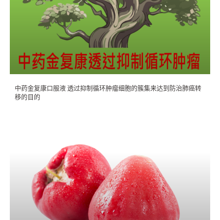
中药金复康口服液 透过抑制循环肿瘤细胞的簇集来达到防治肺癌转
移的目的