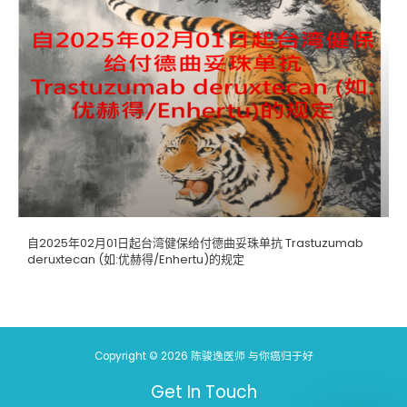
自2025年02月01日起台湾健保给付德曲妥珠单抗 Trastuzumab
deruxtecan (如:优赫得/Enhertu)的规定
Copyright © 2026 陈骏逸医师 与你癌归于好
Get In Touch