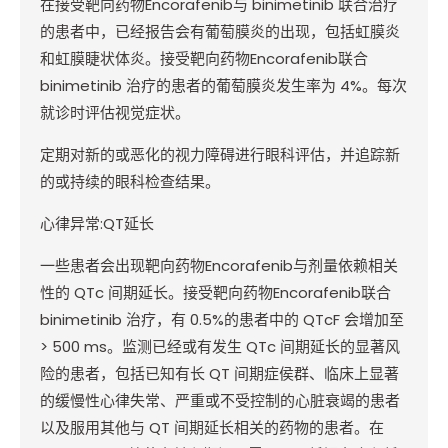
在接受靶向药物
Encorafenib
与
binimetinib
联合治疗
的患者中，已经报告会有葡萄膜炎的出现，包括虹膜炎
和虹膜睫状体炎。接受靶向药物
Encorafenib
联合
binimetinib
治疗的患者的葡萄膜炎发生率为
4%
。每次
就诊时评估视觉症状。
定期对新的或恶化的视力障碍进行眼科评估，并追踪新
的或持续的眼科检查结果。
心律异常
:QT
延长
一些患者会出现靶向药物
Encorafenib
与剂量依赖相关
性的
QTc
间期延长。接受靶向药物
Encorafenib
联合
binimetinib
治疗，有
0.5%
的患者中的
QTcF
会增加至
> 500 ms
。监测已经或有发生
QTc
间期延长的显著风
险的患者，包括已知有长
QT
间期症侯群、临床上显著
的缓慢性心律失常、严重或不受控制的心脏衰竭的患者
以及服用其他与
QT
间期延长相关的药物的患者。在