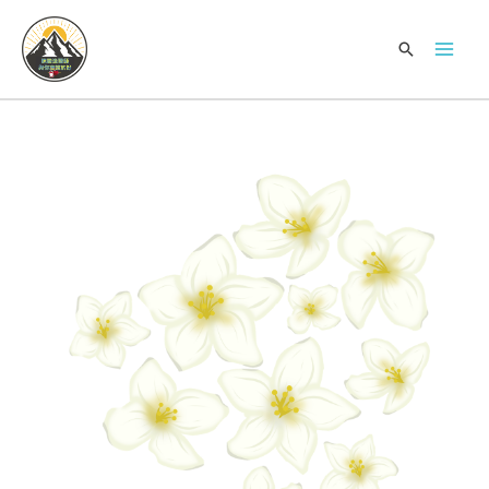
跳
Mai
至
搜
Men
内
索
容