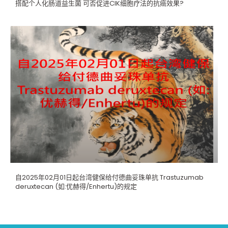
搭配个人化肠道益生菌 可否促进CIK细胞疗法的抗癌效果?
自2025年02月01日起台湾健保给付德曲妥珠单抗 Trastuzumab
deruxtecan (如:优赫得/Enhertu)的规定