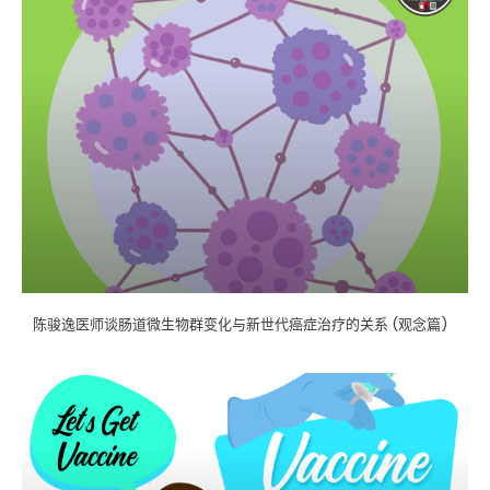
b
o
o
k
陈骏逸医师谈肠道微生物群变化与新世代癌症治疗的关系 (观念篇)