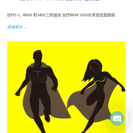
抗PD-1、BRAF 和 MEK三药组合 治疗BRAF V600E突变结直肠癌
閱讀更多 →
Open c