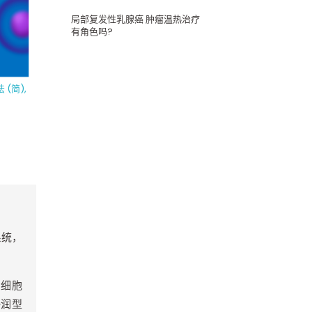
局部复发性乳腺癌 肿瘤温热治疗
有角色吗?
 (简)
,
系统，
细胞
浸润型