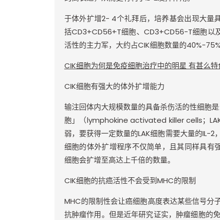
于体外扩增
2- 4
个礼拜后，培养基会出现大量
括
CD3+CD56+T
细胞、
CD3+CD56-T
细胞以
活性的主力军，大约占
CIK
细胞数量的
40%-75
CIK
细胞为何是免疫细胞治疗中的明星 有甚么特
CIK
细胞有强大的体外扩增能力
输注回体内大规模数量的具备杀伤活的性细胞是
胞」（
lymphokine activated killer cells
；
LA
弱，要获得一定数量的
LAK
细胞需要大量的
IL-2
细胞的体外扩增程序不仅简单，且其同样具有
细胞会扩增至高达上千倍的数量。
CIK
细胞的抗癌活性不会受到
MHC
的限制
MHC
的限制性会让癌细胞高度表达某些信号分
抗肿瘤作用。但是近年研究证实，肿瘤细胞的