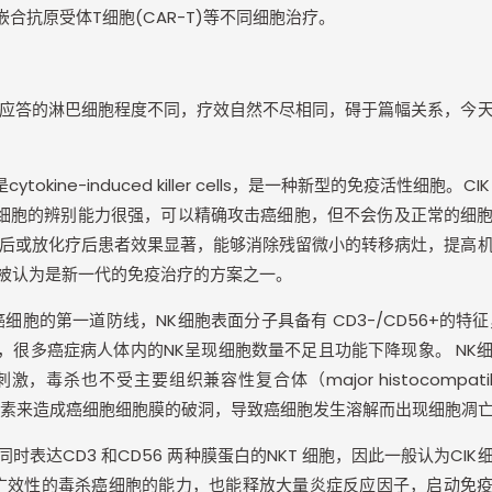
嵌合抗原受体
T
细胞
(CAR-T)
等不同细胞治疗。
应答的淋巴细胞程度不同，疗效自然不尽相同，碍于篇幅关系，今
是
cytokine-induced killer cells
，是一种新型的免疫活性细胞。
CI
细胞的辨别能力很强，可以精确攻击癌细胞，但不会伤及正常的细
后或放化疗后患者效果显著，能够消除残留微小的转移病灶，提高
被认为是新一代的免疫治疗的方案之一。
癌细胞的第一道防线，
NK
细胞表面分子具备有
CD3-/CD56+
的特征
，很多癌症病人体内的
NK
呈现细胞数量不足且功能下降现象。
NK
刺激，毒杀也不受主要组织兼容性复合体（
major histocompatib
素来造成癌细胞细胞膜的破洞，导致癌细胞发生溶解而出现细胞凋
同时表达
CD3
和
CD56
两种膜蛋白的
NKT
细胞，因此一般认为
CIK
广效性的毒杀癌细胞的能力，也能释放大量炎症反应因子，启动免