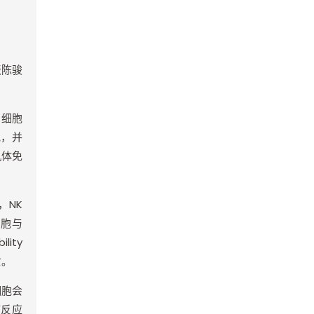
天陈骏
K
细胞
胞，并
机体免
，
NK
细胞与
ility
亡。
细胞会
疫反应