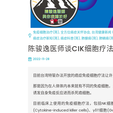
免疫细胞治疗(简)
,
全方位癌症关怀协会
,
台湾健康新闻 (
癌症治疗新知(简)
,
癌症科普(简)
,
肺腺癌(简)
,
肺鳞癌(简
陈骏逸医师谈CIK细胞疗
2022-11-28
目前台湾特管办法开放的癌症免疫细胞疗法让许
那是因为在人体体内本来就有不同的免疫细胞，
诱发自身免疫反应进而杀死癌细胞。
目前临床上使用的免疫细胞疗法，包括
NK
细
(Cytokine-induced killer cells)
、γδ
T
细胞
(G