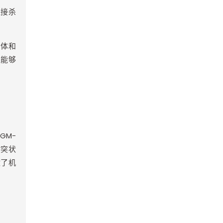
直接杀
受体和
粒能够
GM-
树突状
激了机