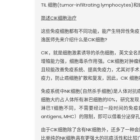
TIL
细胞
(tumor-infiltrating lymphocytes)
和
简述
CIK
细胞治疗
这些免疫细胞都有不同功能，能产生特异性免疫
逸医师先来介绍什么是
CIK
细胞
?
CIK
，就是细胞激素诱导的杀伤细胞，英文全名
增殖能力强，细胞毒杀作用强。
CIK
细胞对肿瘤
且较能改善免疫系统、提高免疫力，尤其对手术
疫力，防止癌细胞扩散和复发，因此，
CIK
细胞
免疫系统中
NK
细胞
(
自然杀手细胞
)
是人体对抗
细胞大约占人体所有淋巴细胞的
10%
，研究发现
淋巴
T
细胞不同，不需要经过一段时间的免疫
antigens, MHC
）的限制，即可以借着分泌穿孔
由于
CIK
细胞除了含有
NK
细胞外，还多了一种会
比单纯的
NK
细胞具有更强大的抗癌活性和比较