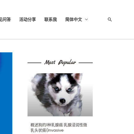
见问答
活动分享
联系我
简体中文
搜
索
Most Popular
概述狗的1种乳腺癌:乳腺浸润性微
乳头状癌(Invasive