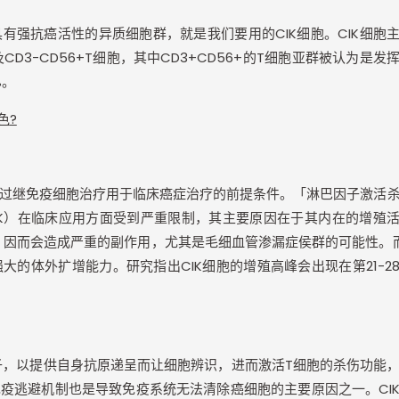
具有强抗癌活性的异质细胞群，就是我们要用的
CIK
细胞。
CIK
细胞
及
CD3-CD56+T
细胞，其中
CD3+CD56+
的
T
细胞亚群被认为是发
%
。
色
?
过继免疫细胞治疗用于临床癌症治疗的前提条件。「淋巴因子激活
K
）在临床应用方面受到严重限制，其主要原因在于其内在的增殖
，因而会造成严重的副作用，尤其是毛细血管渗漏症侯群的可能性。
强大的体外扩增能力。研究指出
CIK
细胞的增殖高峰会出现在第
21-2
子，以提供自身抗原递呈而让细胞辨识，进而激活
T
细胞的杀伤功能
免疫逃避机制也是导致免疫系统无法清除癌细胞的主要原因之一。
CI