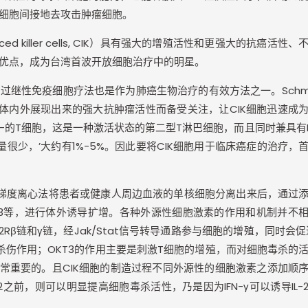
细胞间接地去攻击肿瘤细胞。
d killer cells, CIK
）具有强大的增殖活性和更强大的抗癌活性、
优点，成为台湾首波开放细胞治疗中的明星。
，过继性免疫细胞疗法也是作为肺癌生物治疗的有效方法之一。
Schm
体内外展现出来的强大抗肿瘤活性而备受关注，让
CIK
细胞迅速成
-
的
T
细胞，这是一种激活状态的第二型
T
淋巴细胞，而且同时兼具有
量很少，’大约有
1%-5%
。因此要将
CIK
细胞用于临床癌症的治疗，
梯度离心法将患者或健康人周边血液的单核细胞分离出来后，通过
3
等，进行体外诱导扩增。各种外源性细胞激素的作用和机制并不
-2R
β链和γ链，经
Jak/Stat
信号转导通路参与细胞的增殖，同时会促
杀伤作用；
OKT3
的作用主要是刺激
T
细胞的增殖，而对细胞毒杀的
常重要的。且
CIK
细胞的制造过程不同外源性的细胞激素之添加顺
2
之前，则可以明显提高细胞毒杀活性，乃是因为
IFN-
γ可以诱导
IL-