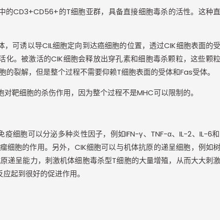
中的
CD3+CD56+
的
T
细胞亚群，具备直接细胞毒杀的活性。这种
体，可诱以导
CIL
细胞定向到达癌细胞的位置，透过
CIK
细胞表面的
活化。被激活的
CIK
细胞会释放出穿孔素和细胞毒杀颗粒，这些颗
胞的裂解，但是整个过程不需要仰赖
T
细胞表面的受体和
Fas
受体。
胞对靶细胞的杀伤作用，因为整个过程不是
MHC
可以限制的。
免疫细胞可以分泌多种炎性因子，例如
IFN-
γ、
TNF-
α、
IL-2
、
IL-6
和
瘤细胞的作用。另外，
CIK
细胞可以与机体抗原的递呈细胞，例如
抗原递呈能力，刺激机体细胞毒杀型
T
细胞的大量增殖，从而大大刺
反应起到很好的促进作用。