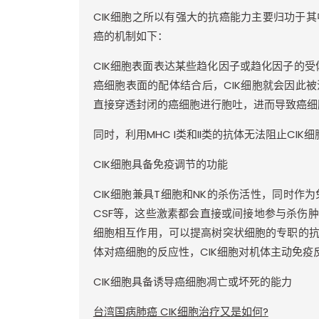
CIK
细胞之所以有强大的抗癌能力主要归功于其
癌的机制如下：
CIK
细胞表面表达某些趋化因子或趋化因子的受
癌细胞表面的配体结合后，
CIK
细胞就会因此被
直接穿透封闭的癌细胞进行胞吐，进而导致癌细
同时，利用
MHC I
类和
II
类的抗体无法阻止
CIK
细
CIK
细胞具备免疫调节的功能
CIK
细胞兼具
T
细胞和
NK
的杀伤活性，同时作为
CSF
等，这些激素都会直接或间接地参与杀伤肿
细胞相互作用，可以提高树突状细胞的专职的
体对癌细胞的反应性，
CIK
细胞对机体主动免疫
CIK
细胞具备诱导癌细胞凋亡或坏死的能力
台湾国病肺癌
CIK
细胞治疗又是如何
?