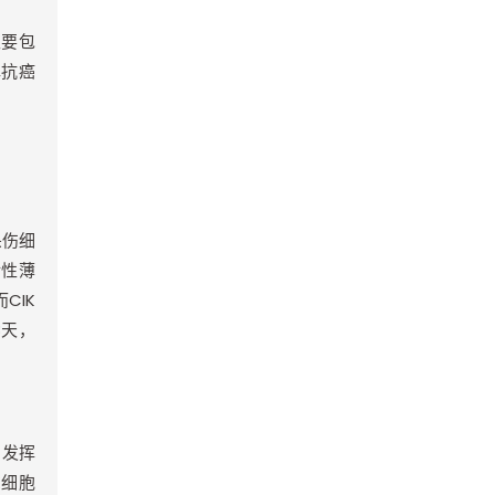
主要包
挥抗癌
杀伤细
活性薄
而
CIK
8
天，
，发挥
K
细胞