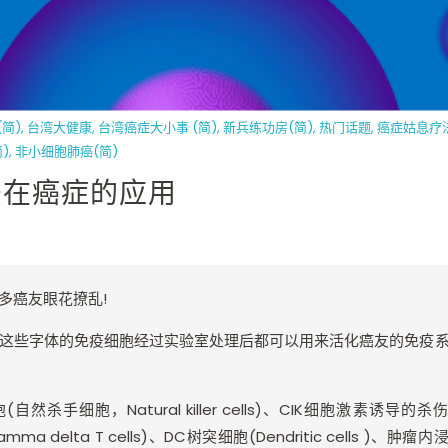
简)
,
台湾大健康
,
台湾癌症大小事 (简)
,
新兵练功房(简)
,
热门话题
,
癌症姑息疗法
)
,
非小细胞肺癌(简)
法在癌症的应用
多癌友眼花撩乱
!
这些字体的免疫细胞经过实验室处理后都可以用来活化癌友的免疫
胞
(
自然杀手细胞，
Natural killer cells)
、
CIK
细胞激素诱导的杀伤
amma delta T cells)
、
DC
树突细胞
(Dendritic cells )
、肿瘤内