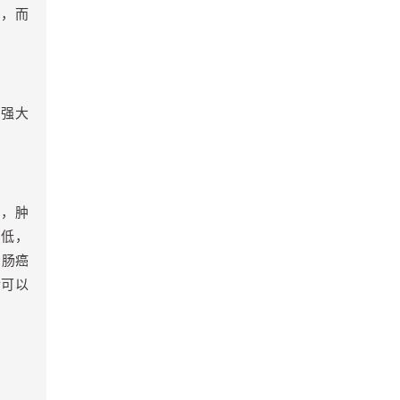
用，而
加强大
中，肿
用低，
肠肠癌
后可以