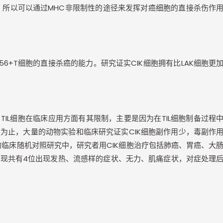
，所以可以通过
MHC
非限制性的途径来发挥对癌细胞的直接杀伤作
56+T
细胞的直接杀癌的能力。研究证实
CIK
细胞拥有比
LAK
细胞更
，
TIL
细胞在临床应用方面有其限制，主要是因为在
TIL
细胞制备过程
前为止，大量的动物实验和临床研究证实
CIK
细胞副作用少，毒副作
的临床随机对照研究中，研究者用
CIK
细胞治疗包括肺癌、胃癌、大
发现共有
4
位出现发热、流感样的症状、无力、肌痛症状，对症处理