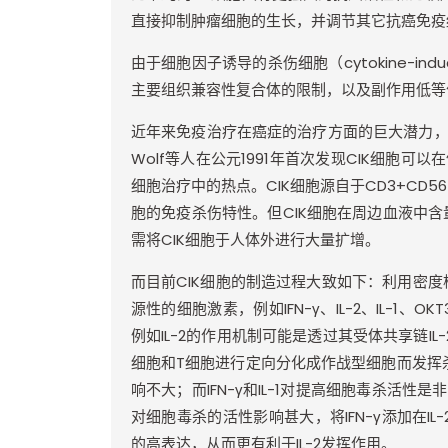
直接抑制肿瘤细胞的生长，并调节其它抗癌免疫
由于细胞因子诱导的杀伤细胞（
cytokine-induce
主要组织兼容性复合体的限制，以及副作用低等
近年来免疫治疗在癌症的治疗方面的巨大潜力
Wolf
等人在公元
1991
年首次发现
CIK
细胞可以在
细胞治疗中的热点。
CIK
细胞源自于
CD3+CD56
胞的免疫杀伤特性。但
CIK
细胞在周边血液中含
需将
CIK
细胞于人体外进行大量扩增。
而目前
CIK
细胞的制造过程大致如下：利用密度
源性的细胞激素，例如
IFN-
γ、
IL-2
、
IL-1
、
OKT
例如
IL-2
的作用机制可能是透过其受体共享链
IL
细胞和
T
细胞进行定向分化成作战型细胞而发挥
响不大；而
IFN-
γ和
IL-1
对提高细胞毒杀活性是非
对细胞毒杀的活性影响甚大，将
IFN-
γ添加在
IL-
的高表达，从而更有利于
IL-2
发挥作用。