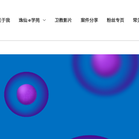
关于我
逸仙 e学苑
卫教影片
案件分享
粉丝专页
常