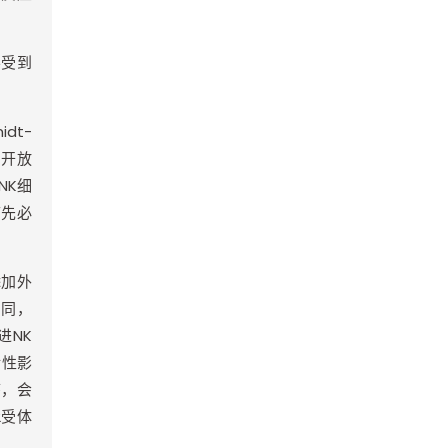
不受到
idt-
为开放
NK
细
首先必
添加外
相同，
进
NK
活性影
序，会
2
受体