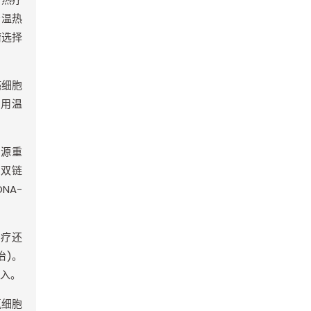
予温热
瘤选择
癌细胞
利用温
。
同源重
A
双链
DNA-
治疗还
治
)
。
入。
氧细胞