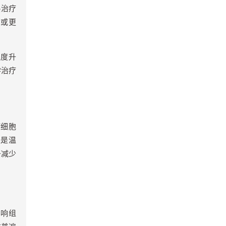
热治疗
C
或更
温度升
学治疗
瘤细胞
果是温
于减少
影响组