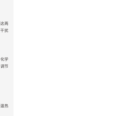
疗这两
过干扰
多化学
疫调节
与温热