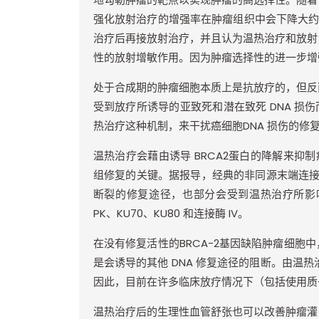
强化放射治疗的增强率在肿瘤组织中会下降大
治疗后再接放射治疗，并且认为温热治疗和放射
性的放射增敏作用。因为肿瘤选择性的进一步增
处于合成期的肿瘤细胞本质上是抗放疗的，但反
受到放疗所诱导的亚致死和潜在致死
DNA
损伤
热治疗这种机制，来干扰癌细胞
DNA
损伤的修
温热治疗会藉由诱导
BRCA2
蛋白的降解来抑制
组修复的关键。据报导，经典的非同源末端连
断裂的修复途径，也部分会受到温热治疗所影
PK
、
KU70
、
KU80
和连接酶
IV
。
在没有修复活性的
BRCA-2
基因缺陷肿瘤细胞中
是会诱导的其他
DNA
修复途径的阻断。由温热
因此，目前在许多临床放疗情况下（包括使用质
温热治疗后的生理性血管舒张也可以改善肿瘤灌