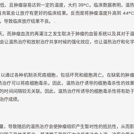
较低、且肿瘤容易达到一定的温度，大约
39
°
C
。临床数据表明，温
再充氧会让放疗有更好的临床结果。反而是将肿瘤温度升高到
44
°
，导致临床放疗结果不良。
.
天。而肿瘤血流的再灌注之发生取决于肿瘤的血管系统以及其对于
会让温热治疗和放射治疗共享时候的强化效应，也让温热治疗和化
可以通过各种机制杀死癌细胞，包括坏死和细胞凋亡。在缺氧的肿
热治疗可以将癌细胞毒杀。因此，温热治疗诱导的细胞毒杀性的效
的时间间隔较无关联。因此，温热治疗所诱导的细胞毒杀性将有助
治疗成绩。
量，导致随后的温热治疗会使肿瘤组织产生暂时性的抵抗性，从而