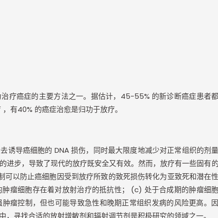
为治疗癌症的主要方法之一。据估计，
45-55%
的新诊断癌症患者
疗
，有
40%
的癌症治愈是归功于放疗。
量去诱导癌细胞的
DNA
损伤，同时最大限度地减少对正常组织的剂
的进步，导致了现代的放疗既安全又有效。然而，放疗有一些固有
制可以防止癌细胞因受到放疗所致的致死损伤转化为亚致死和潜在
的肿瘤细胞存在着对放射治疗的抵抗性；
(c)
处于合成期的肿瘤细
强肿瘤控制，但也可能导致急性和晚期正常组织发病的风险更高。
中，寻找合适的放射增敏剂和辐射调节剂是积极研究的领域之一。