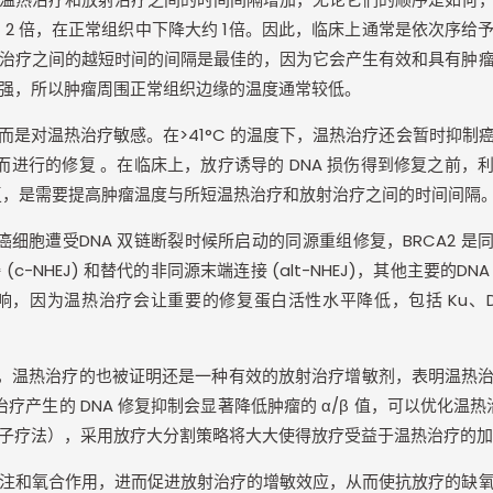
约
2
倍，在正常组织中下降大约
1
倍。因此，临床上通常是依次序给
治疗之间的越短时间的间隔是最佳的，因为它会产生有效和具有肿
强，所以肿瘤周围正常组织边缘的温度通常较低。
而是对温热治疗敏感。在
>41
°
C
的温度下，温热治疗还会暂时抑制
而进行的修复
。在临床上，放疗诱导的
DNA
损伤得到修复之前，
复，是需要提高肿瘤温度与所短温热治疗和放射治疗之间的时间间隔
癌细胞遭受
DNA
双链断裂时候所启动的同源重组修复，
BRCA2
是
接
(c-NHEJ)
和替代的非同源末端连接
(alt-NHEJ)
，其他主要的
DN
响，因为温热治疗会让重要的修复蛋白活性水平降低，包括
Ku
、
，温热治疗的也被证明还是一种有效的放射治疗增敏剂，表明温热
治疗产生的
DNA
修复抑制会显著降低肿瘤的
α
/
β
值，可以优化温热
子疗法），采用放疗大分割策略将大大使得放疗受益于温热治疗的加
注和氧合作用，进而促进放射治疗的增敏效应，从而使抗放疗的缺