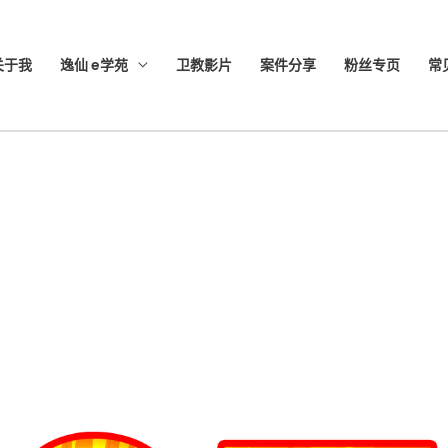
关于我
逸仙 e学苑
卫教影片
案件分享
粉丝专页
常