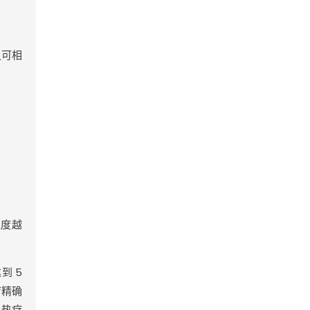
之可相
温度越
达到
5
疗精确
，热疗