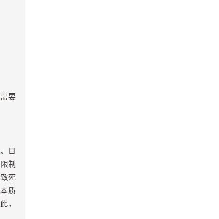
都需要
量。目
的限制
性致死
胞本质
因此，