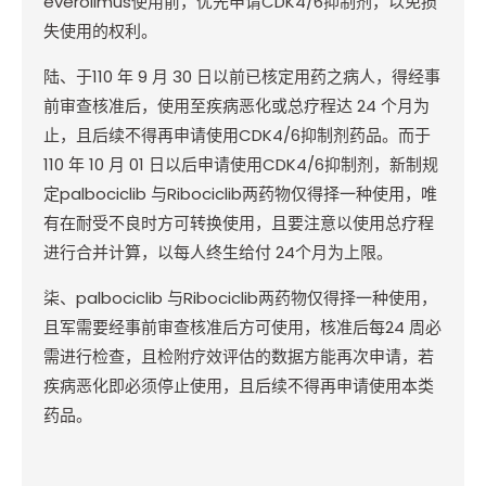
everolimus
使用前，优先申请
CDK4/6
抑制剂，以免损
失使用的权利。
陆、于
110
年
9
月
30
日以前已核定用药之病人，得经事
前审查核准后，使用至疾病恶化或总疗程达
24
个月为
止，且后续不得再申请使用
CDK4/6
抑制剂药品。而于
110
年
10
月
01
日以后申请使用
CDK4/6
抑制剂，新制规
定
palbociclib
与
Ribociclib
两药物仅得择一种使用，唯
有在耐受不良时方可转换使用，且要注意以使用总疗程
进行合并计算，以每人终生给付
24
个月为上限。
柒、
palbociclib
与
Ribociclib
两药物仅得择一种使用，
且军需要经事前审查核准后方可使用，核准后每
24
周必
需进行检查，且检附疗效评估的数据方能再次申请，若
疾病恶化即必须停止使用，且后续不得再申请使用本类
药品。