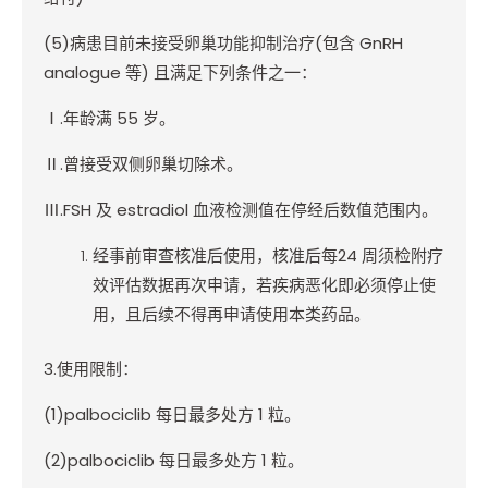
(5)
病患
目前未接受卵巢功能抑制治疗
(
包含
GnRH
analogue
等
)
且满足下列条件之一：
Ⅰ
.
年龄满
55
岁。
Ⅱ
.
曾接受双侧卵巢切除术。
Ⅲ
.FSH
及
estradiol
血液检测值在停经后数值范围内。
经事前审查核准后使用，核准后每
24
周须检附疗
效评估数据再次申请，若疾病恶化即必须停止使
用，且后续不得再申请使用本类药品。
3.
使用限制：
(1)palbociclib
每日最多处方
1
粒。
(2)palbociclib
每日最多处方
1
粒。