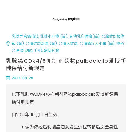
乳腺导管癌(简)
,
乳腺小叶癌 (简)
,
其他乳房肿瘤(简)
,
台湾健保报你
知 (简)
,
台湾健康新闻 (简)
,
台湾大健康
,
台湾癌症大小事 (简)
,
癌药
台湾健保规定(简)
,
靶向药物
乳腺癌CDk4/6抑制剂药物palbociclib爱博新
健保给付新规定
2022-08-29
以下乳腺癌
CDk4/6
抑制剂药物
palbociclib
爱博新健保
给付新规定
自
2021
年
10
月
1
日生效
做为停经后乳腺癌妇女发生远程转移后之全身性