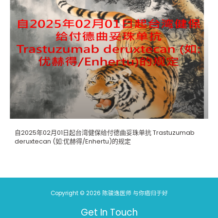
自2025年02月01日起台湾健保给付德曲妥珠单抗 Trastuzumab
deruxtecan (如:优赫得/Enhertu)的规定
Copyright © 2026 陈骏逸医师 与你癌归于好
Get In Touch