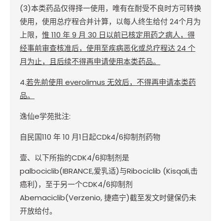
(3)
本类药品仅得择一使用，唯有在耐受不良时方可转换
使用，
使用总疗程合并计算，以每人终生给付
24
个月为
上限
，
惟
110
年
9
月
30
日以前已核定用药之病人，得
经事前审查核准后，使用至疾病恶化或总疗程达
24
个
月为止，且后续不得再申请使用本类药品。
4.
若先前使用
everolimus
无效后，不得再申请本类药
品。
逸仙
e
学苑批注
:
自民国
110
年
10
月
1
日起
CDk4/6
抑制剂药物
壹、以下所指的
CDK4/6
抑制剂是
palbociclib(IBRANCE,
爱乳适
)
与
Ribociclib (Kisqali,
击
癌利
)
，至于另一个
CDK4/6
抑制剂
Abemaciclib(Verzenio,
捷癌宁
)
截至发文时健保仍未
开放给付。