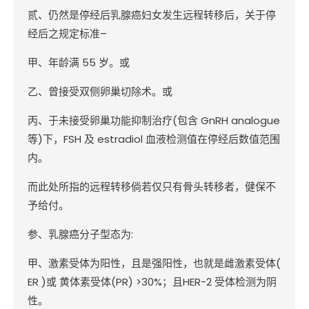
贰、仍然是停经后乳腺癌妇女发生远程转移后，关于停
经后之规定标准
–
甲、年龄满
55
岁。或
乙、曾接受双侧卵巢切除术。或
丙、于未接受卵巢功能抑制治疗
(
包含
GnRH analogue
等
)
下，
FSH
及
estradiol
血液检测值在停经后数值范围
内。
而此处所指的远程转移倘若仅只有骨头转移者，健保不
予给付。
参、乳腺癌分子型态为
:
甲、激素受体为阳性，且是强阳性，也就是雌激素受体
(
ER )
或 黄体素受体
(PR) >30%
；且
HER-2
受体检测为阴
性。