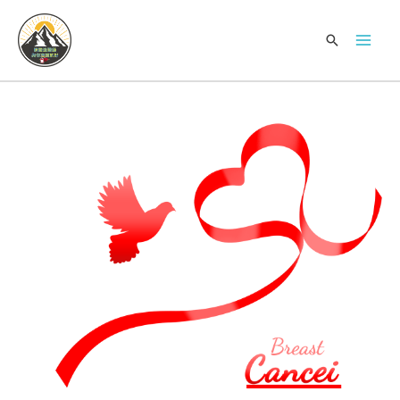
跳
Mai
至
搜
Men
内
索
容