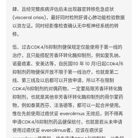
肆、且经完整疾病评估后未出现器官转移危急症状
(visceral crisis)
，最好同时检附肝肾心肺功能检验数据
以资左证。同时经影像检查确认无中枢神经系统的转
移。
伍、过去
CDK4/6
抑制剂健保规定仅能使用于第一线的
治疗，且只能搭配芳香环转化酶抑制剂，例如复乳纳、
诺曼癌素、安美达等，自民国
110
年
10
月
1
日起
CDk4/6
抑制剂药物健保开放不限于第一线治疗，也就是第二
线、第三线及以后都可以开放申请，所以不在限制
CDK4/6
抑制剂的对偶药物，一定要局限芳香环转化酶
抑制剂，也就是其他非芳香环转化酶抑制剂的荷尔蒙药
物，例如泰莫西芬、法洛德等，都可以一起合并使用。
惟在先前使用过癌伏妥
everolimus
无效后，则不得再
申请
CDK4/6
抑制剂药品健保给付，也就是若从未申请
使用过癌伏妥
everolimus
者，应该在癌伏妥