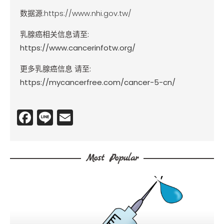
数据源:
https://www.nhi.gov.tw/
乳腺癌相关信息请至
:
https://www.cancerinfotw.org/
更多乳腺癌信息 请至
:
https://mycancerfree.com/cancer-5-cn/
F
Li
E
a
n
m
c
e
ai
Most Popular
e
l
b
o
o