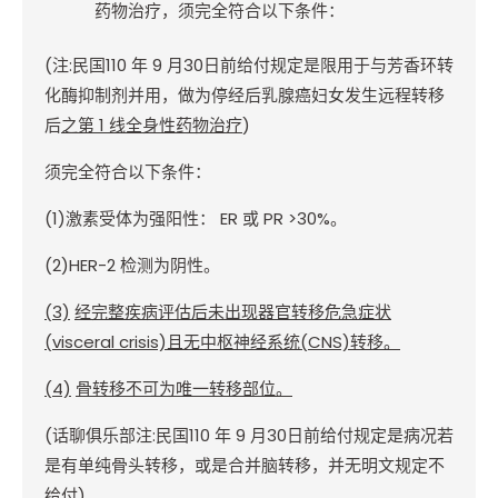
药物治疗，须完全符合以下条件：
(
注
:
民国
110
年
9
月
30
日前给付规定是限用于与芳香环转
化酶抑制剂并用，做为停经后乳腺癌妇女发生远程转移
后
之第
1
线全身性药物治疗
)
须完全符合以下条件：
(1)
激素受体为强阳性：
ER
或
PR >30%
。
(2)HER-2
检测为阴性。
(3)
经完整疾病评估后
未出现器官转移危急症状
(visceral crisis)
且无中枢神经系统
(CNS)
转移
。
(4)
骨转移不可为唯一转移部位
。
(
话聊俱乐部注
:
民国
110
年
9
月
30
日前给付规定是病况若
是有单纯骨头转移，或是合并脑转移，并无明文规定不
给付
)