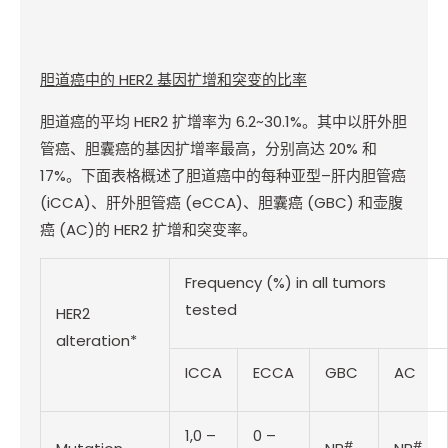
胆道癌中的
HER2
基因扩增和突变的比率
胆道癌的平均
HER2
扩增率为
6.2~30.1%
。其中以肝外胆
管癌、胆囊癌的基因扩增率最高，分别高达
20%
和
17%
。下面表格概述了胆道癌中的每种亚型
–
肝内胆管癌
(iCCA)
、肝外胆管癌
(eCCA)
、胆囊癌
(GBC)
和壶腹
癌
(AC)
的
HER2
扩增和突变率。
Frequency (%) in all tumors
tested
HER2
alteration*
ICCA
ECCA
GBC
AC
1,0 –
0 –
#
#