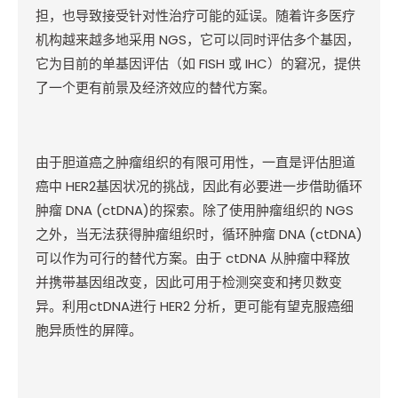
担，也导致接受针对性治疗可能的延误。随着许多医疗
机构越来越多地采用
NGS
，它可以同时评估多个基因，
它为目前的单基因评估（如
FISH
或
IHC
）的窘况，提供
了一个更有前景及经济效应的替代方案。
由于胆道癌之肿瘤组织的有限可用性，一直是评估胆道
癌中
HER2
基因状况的挑战，因此有必要进一步借助循环
肿瘤
DNA (ctDNA)
的探索。除了使用肿瘤组织的
NGS
之外，当无法获得肿瘤组织时，循环肿瘤
DNA (ctDNA)
可以作为可行的替代方案。由于
ctDNA
从肿瘤中释放
并携带基因组改变，因此可用于检测突变和拷贝数变
异。利用
ctDNA
进行
HER2
分析，更可能有望克服癌细
胞异质性的屏障。