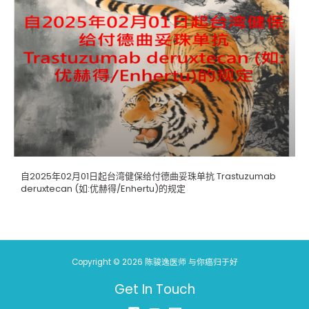
自2025年02月01日起台湾健保给付德曲妥珠单抗 Trastuzumab
deruxtecan (如:优赫得/Enhertu)的规定
Copyright © 2026 陈骏逸医师 与你癌归于好
Get In Touch