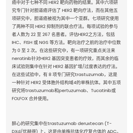
癌中对于七种不同
HER2
靶向药物的结果。其中六项研
究专门针对胆道癌评估了
HER2
靶向疗法，而在其他五
项研究中，胆道癌被视为其中一个亚群。七项研究使用
了两种不同
HER2
抑制剂的联合疗法。每项试验的参与
者人数为
22
至
267
名患者。评估
HER2
之方法，包括
IHC
、
FISH
或
NGS
等方法。靶向治疗之前的治疗中位数
为
0
至
2
次。在这些研究中，有一项研究重点关注来
neratinib
针对
HER2
基因突变患者的疗效，而其余的临
床试验则集中在针对
HER2
基因扩增
/
过度表达的疗法。
在这些试验中，有
8
项专门研究
trastuzumab
，这是
一种针对
HER2
受体胞外结构域
4
的单株抗体。其中五项
研究将
trastuzumab
和
pertuzumab
、
Tucatinib
或
FOLFOX
合并使用。
醉心的研究集中在
trastuzumab deruxtecan (T-
DXd/
优赫得
)
上，这是由单株抗体化疗复合体的
ADC
。