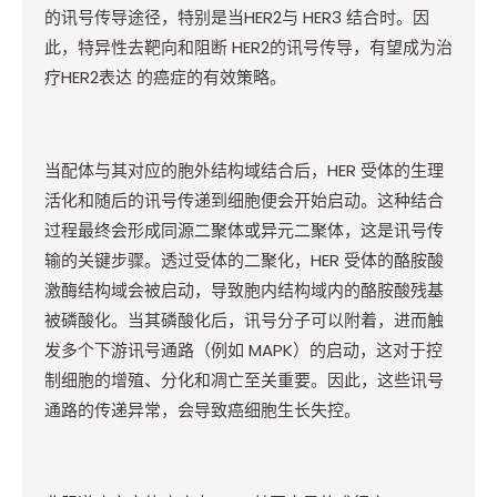
的讯号传导途径，特别是当
HER2
与
HER3
结合时。因
此，特异性去靶向和阻断
HER2
的讯号传导，有望成为治
疗
HER2
表达
的癌症的有效策略。
当配体与其对应的胞外结构域结合后，
HER
受体的生理
活化和随后的讯号传递到细胞便会开始启动。这种结合
过程最终会形成同源二聚体或异元二聚体，这是讯号传
输的关键步骤。透过受体的二聚化，
HER
受体的酪胺酸
激酶结构域会被启动，导致胞内结构域内的酪胺酸残基
被磷酸化。当其磷酸化后，讯号分子可以附着，进而触
发多个下游讯号通路（例如
MAPK
）的启动，这对于控
制细胞的增殖、分化和凋亡至关重要。因此，这些讯号
通路的传递异常，会导致癌细胞生长失控。