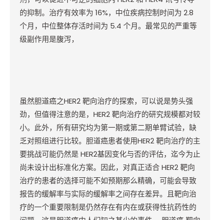
的抑制。治疗有效率为
16%
，中位疾病控制时间为
2.8
个月，中位整体存活时间为
5.4
个月。最常见的严重等
级副作用是腹泻，
虽然胆道癌之
HER2
靶向治疗的探索，可以说是势头强
劲，但值得注意的是，
HER2
靶向治疗的研究规模都对较
小。此外，所有研究均为第一期或第二期单臂试验，缺
乏对照组进行比较。胆道癌患者使用
HER2
靶向治疗的主
要挑战可能仍然是
HER2
基因变化与否的评估，迄今为止
尚未设计出标准化方案。因此，对真正适合
HER2
靶向
治疗的患者的选择可能不如预期那么精确，可能会导致
报告的缓解率与实际的缓解率之间存在差异。且靶向治
疗的一个重要限制是仍然存在有内在或获得性抗药性的