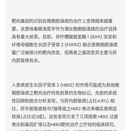
靶向基因的识别在晚期胆道癌的治疗上变得越来越重
要，这意味着精准医学作为潜在晚期胆道癌的治疗选择
具有重大前景。目前，异柠檬酸脱氢酶
1 (IDH1)
突变和
纤维母细胞生长因子受体
2 (FGFR2)
融合是晚期胆道癌
最广泛被探讨的靶向改变，但两者之基因变异主要与肝
内胆管癌有关。
人类表皮生长因子受体
2 (HER2)
的作用可能成为其他晚
期胆道癌之靶向治疗的有前景的生物标记。先前的系统
性回顾和统合分析发现，与肝内胆管癌
(
占比
4.8%)
相
比，肝外胆管癌有中
/
强等级之
HER2
表达率确实是明显
较高
(
占比近
2
成
)
。这些发现引发了几项探索
HER2
过度
表达和基因扩增以及
HER2
靶向治疗之疗效的临床研究。