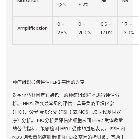
Mutation
NR
NR
1,3%
5,2%
0 –
0 –
6,6 –
1,7 –
Amplification
2,8%
20,0%
17,0%
13,0%
肿瘤组织如何评估
HER2
基因的改变
对福尔马林固定石蜡包埋的肿瘤组织样本进行评估分
析。
HER2
改变最常见的评估工具是免疫组织化学
(IHC)
、荧光原位杂交
(FISH)
或
NGS
（次世代基因定
序）分析。
IHC
分析是评估癌细胞表面
HER2
受体数量
的替代指标，能够检测
HER2
受体的过度表现。
FISH
和
NGS
则会量化癌细胞核内
HER2
基因的拷贝数，有助于