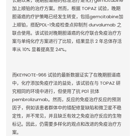
长期以来，晚期胆道癌的标准治疗是化疗
gemcitabine
加上顺铂的治疗方案。然而，根据
TOPAZ
试验，晚期
胆道癌的疗护策略已经发生转变，包括
gemcitabine
加
上顺铂，搭配
PDL-1
免疫检查点抑制剂
durvalumab
之
联合使用。该试验对晚期胆道癌的化疗联合免疫治疗方
案与单纯化疗方案进行了比较，结果显示
2
年总体存活
率从
10%
显着提高至
24%
。
而
KEYNOTE-966
试验的最新数据证实了在晚期胆道癌
中，化疗添加免疫疗法的益处，该试验在与
TOPAZ
研
究相同的环境中进行，但使用了抗
PD1
抗体
pembrolizumab
。然而，反应的免疫治疗反应的预测
因子，例如该患者群体中的错配修复缺陷和微卫星不稳
定性，并不常见，并且缺乏有效之免疫治疗反应的生物
标记。因此，仍需要多样化的观点和改进的免疫治疗方
案。