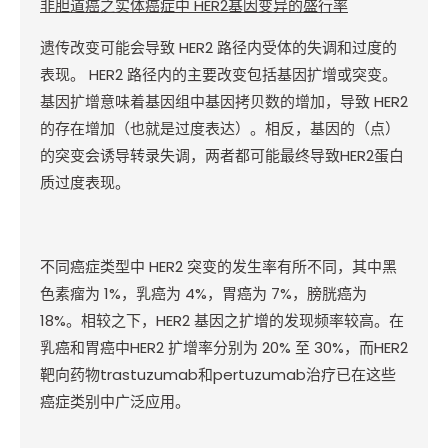
非胆道癌之实体癌症中
HER2
基因变异的盛行率
遗传改变可能会导致
HER2
路径内受体的失调和过度的
表现。
HER2
路径内的主要改变包括基因扩增或突变。
基因扩增意味着基因组中基因拷贝数的增加，导致
HER2
的存在增加（也就是过度表达）。相反，基因的（点）
的突变会诱导转录失调，两者都可能最终导致
HER2
蛋白
质过度表现。
不同癌症类型中
HER2
突变的发生率有所不同，其中黑
色素瘤为
1%
，乳癌为
4%
，胃癌为
7%
，膀胱癌为
18%
。相较之下，
HER2
基因之扩增的发现频率较高。在
乳癌和胃癌中
HER2
扩增率分别为
20%
至
30%
，而
HER2
靶向药物
trastuzumab
和
pertuzumab
治疗已在这些
癌症类别中广泛应用。