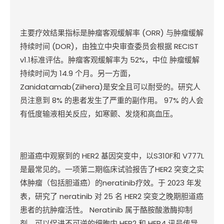
主要疗效结果指标是肿瘤客观缓解率
(ORR)
与肿瘤缓解
持续时间
(DOR)
，由独立中央审查委员会根据
RECIST
v1.1
标准评估。肿瘤客观缓解率为
52%
，中位
肿瘤缓解
持续时间为
14.9
个月。另一方面，
Zanidatamab(Ziihera)
是安全且可以耐受的。研究人
员注意到
8%
的患者发生了严重的副作用。
97%
的人会
有低度输液相关反应，如寒颤、发烧和高血压。
胆道癌中观察到的
HER2
基因突变中，以
S310F
和
V777L
是最常见的。一项第二期临床试验报告了
HER2
突变之实
体肿瘤（包括胆道癌）的
neratinib
疗效。于
2023
年发
表，研究了
neratinib
对
25
名
HER2
突变之晚期胆道癌
患者的抗肿瘤活性。
Neratinib
属于酪胺酸激酶抑制
剂，可以促进不可逆的细胞内
HER2
和
HER4
讯号传导