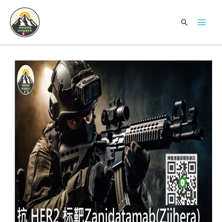
跳
Mai
至
搜
Men
内
索
容