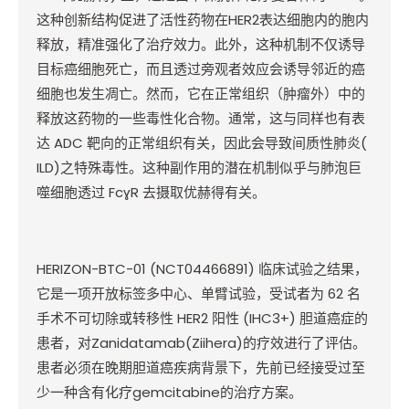
这种创新结构促进了活性药物在
HER2
表达细胞内的胞内
释放，精准强化了治疗效力。此外，这种机制不仅诱导
目标癌细胞死亡，而且透过旁观者效应会诱导邻近的癌
细胞也发生凋亡。然而，它在正常组织（肿瘤外）中的
释放这药物的一些毒性化合物。通常，这与同样也有表
达
ADC
靶向的正常组织有关，因此会导致间质性肺炎
(
ILD)
之特殊毒性。这种副作用的潜在机制似乎与肺泡巨
噬细胞透过
Fc
ɣ
R
去摄取优赫得有关。
HERIZON-BTC-01 (NCT04466891)
临床试验之结果，
它是一项开放标签多中心、单臂试验，受试者为
62
名
手术不可切除或转移性
HER2
阳性
(IHC3+)
胆道癌症的
患者，对
Zanidatamab(Ziihera)
的疗效进行了评估。
患者必须在晚期胆道癌疾病背景下，先前已经接受过至
少一种含有化疗
gemcitabine
的治疗方案。