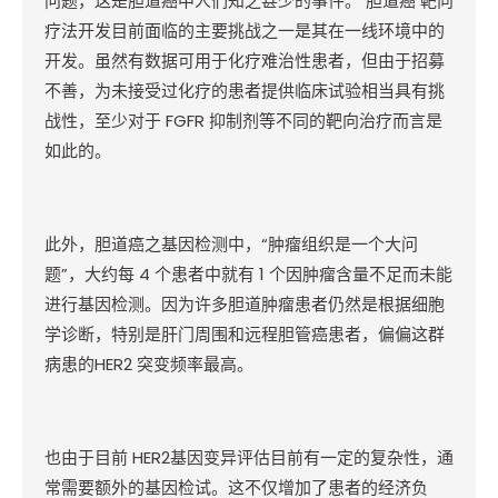
问题，这是胆道癌中人们知之甚少的事件。
胆道癌
靶向
疗法开发目前面临的主要挑战之一是其在一线环境中的
开发。虽然有数据可用于化疗难治性患者，但由于招募
不善，为未接受过化疗的患者提供临床试验相当具有挑
战性，至少对于
FGFR
抑制剂等不同的靶向治疗而言是
如此的。
此外，胆道癌之基因检测中，“肿瘤组织是一个大问
题”，大约每
4
个患者中就有
1
个因肿瘤含量不足而未能
进行基因检测。因为许多胆道肿瘤患者仍然是根据细胞
学诊断，特别是肝门周围和远程胆管癌患者，偏偏这群
病患的
HER2
突变频率最高。
也由于目前
HER2
基因变异评估目前有一定的复杂性，通
常需要额外的基因检试。这不仅增加了患者的经济负