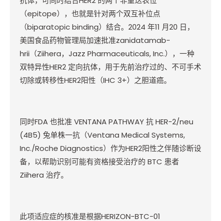
抗体，可同时结合
HER2
的两个非重迭表位
（
epitope
），也就是针对两个双互补位点
（
biparatopic binding
）结合。
2024
年
11
月
20
日，
美国食品药物管理局加速批准
zanidatamab-
hrii
（
Ziihera
，
Jazz Pharmaceuticals, Inc.
），一种
双特异性
HER2
定向抗体，用于先前治疗过的、不可手术
切除或转移性
HER2
阳性（
IHC 3+
）之胆道癌。
同时
FDA
也批准
VENTANA PATHWAY
抗
HER-2/neu
(4B5)
兔单株一抗（
Ventana Medical Systems,
Inc./Roche Diagnostics
）作为
HER2
阳性之伴随诊断设
备，以帮助识别可能有资格接受治疗的
BTC
患者
Ziihera
治疗。
此项适应症的核准是根据
HERIZON-BTC-01