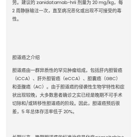
劳。建议的
zanidatamab-hrii
剂量为
20 mg/kg
，每
2
周静脉输注一次，直至病况恶化或出现不可接受的毒
性。
胆道癌之介绍
胆道癌由一群异质性的罕见肿瘤组成，包括肝内胆管癌
（
iCCA
）、肝外胆管癌（
eCCA
）、胆囊癌（
GBC
）
和壶腹癌（
AC
）。由于胆道癌的侵袭性生物学特性和症
状出现较晚，大多数患者确诊之实已经是晚期不可手术
切除和
/
或转移性胆道癌的阶段。因此，胆道癌预后很
差，
5
年总体存活率低于
20%
。