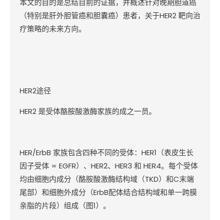
本文的目的是总结目前的证据，并概述针对晚期胆道癌
（特别是肝外胆管癌和胆囊癌）患者，关于
HER2
靶向治
疗策略的未来方向。
HER2
途径
HER2
是受体酪胺酸激酶家族的成之一员。
HER/ErbB
家族包含四种不同的受体：
HER1
（表皮生长
因子受体
= EGFR
）、
HER2
、
HER3
和
HER4
。每个受体
均由细胞内成分（酪胺酸激酶结构域（
TKD
）和
C
末端
尾部）和细胞外成分（
ErbB
配体结合结构域和单一跨膜
亲脂的片段）组成（图
1
）。