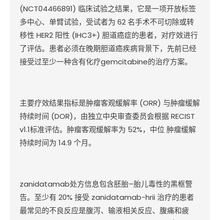
(NCT04466891)
临床试验之结果，它是一项开放标签
多中心、单臂试验，受试者为
62
名手术不可切除或转
移性
HER2
阳性
(IHC3+)
胆道癌症的患者，对疗效进行
了评估。患者必须在晚期胆道癌疾病背景下，先前已经
接受过至少一种含有化疗
gemcitabine
的治疗方案。
主要疗效结果指标是肿瘤客观缓解率
(ORR)
与肿瘤缓解
持续时间
(DOR)
，由独立中央审查委员会根据
RECIST
v1.1
标准评估。肿瘤客观缓解率为
52%
，中位
肿瘤缓解
持续时间为
14.9
个月。
zanidatamab
处方信息包含胚胎
–
胎儿毒性的黑框警
告。至少有
20%
接受
zanidatamab-hrii
治疗的患者
最常见的不良反应是腹泻、输液相关反应、腹痛和疲