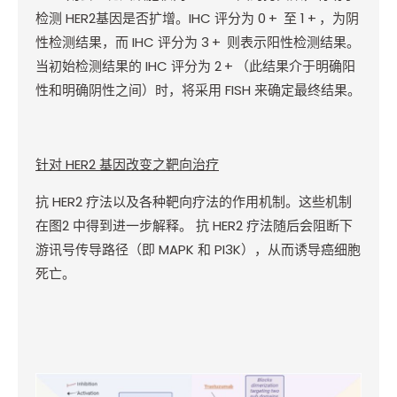
检测
HER2
基因是否扩增。
IHC
评分为
0
+
至
1
+
，为阴
性检测结果，而
IHC
评分为
3
+
则表示阳性检测结果。
当初始检测结果的
IHC
评分为
2
+
（此结果介于明确阳
性和明确阴性之间）时，将采用
FISH
来确定最终结果。
针对
HER2
基因改变之靶向治疗
抗
HER2
疗法以及各种靶向疗法的作用机制。这些机制
在图
2
中得到进一步解释。
抗
HER2
疗法随后会阻断下
游讯号传导路径（即
MAPK
和
PI3K
），从而诱导癌细胞
死亡。