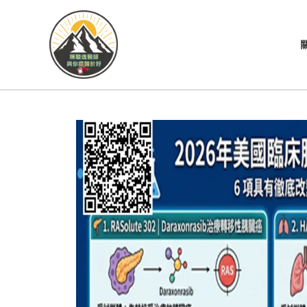
跳
至
主
要
內
容