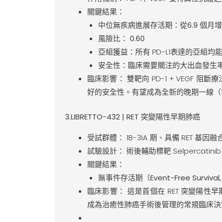
關鍵結果：
中位無疾病進展存活期：
從
6.9 個月增
風險比：
0.60
亞組獲益：
所有 PD-L1表達的亞組
安全性：
臨床需要關注的大出血發生
臨床影響：
雙靶向 PD-1 + VEG
好的安全性。有望成為全新的晚期一線（1
3
.
LIBRETTO-432 | RET
突變陽性早期肺癌
受試群體：
1B-3IA 期、具備 RET 
試驗設計：
術後輔助標靶 Selpercatin
關鍵結果：
無事件存活期（Event-Free Surv
臨床影響：
這是首個在 RET 突變陽性
成為治癒性肺癌手術後管理的常規臨床決