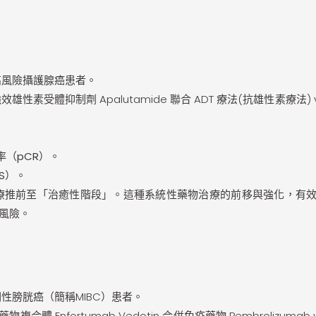
高風險攝護腺癌患者。
素受體抑制劑 Apalutamide 聯合 ADT 療法(抗雄性素療法) v
率（pCR）
。
S）
。
療推前至「治癒性階段」。這種系統性藥物治療的前移與強化，有
風險。
性膀胱癌（簡稱MIBC）患者。
合體 Enfortumab Vedotin 合併免疫藥物 Pembrolizumab 