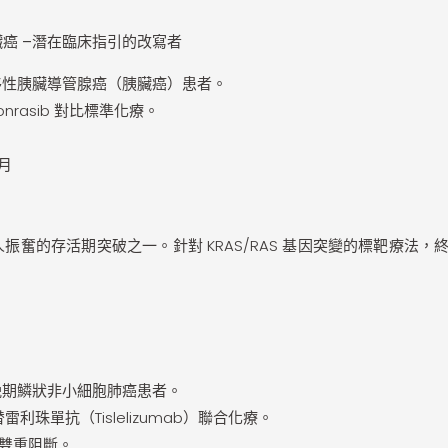
臟癌
–
潛在臨床指引的改寫者
性胰臟導管腺癌（胰臟癌）患者。
onrasib 對比標準化療。
月
奮的存活期突破之一。針對 KRAS/RAS 基因突變的標靶療法，
期鱗狀非小細胞肺癌患者。
s 替雷利珠單抗（Tislelizumab）聯合化療。
體之雙重阻斷。