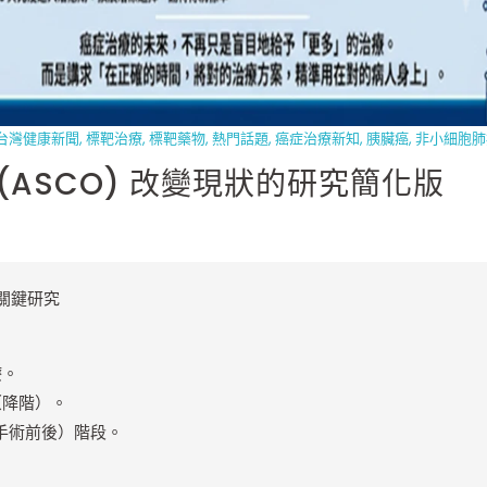
台灣健康新聞
,
標靶治療
,
標靶藥物
,
熱門話題
,
癌症治療新知
,
胰臟癌
,
非小細胞肺
(ASCO) 改變現狀的研究簡化版
 關鍵研究
療。
（降階）。
手術前後）階段。