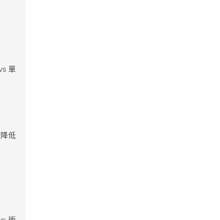
s 單
效降低
vs 術