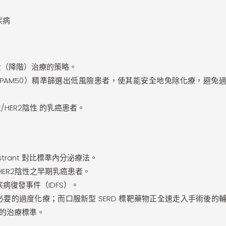
疾病
量（降階）治療的策略。
PAM50）精準篩選出低風險患者，使其能安全地免除化療，避免
HER2陰性 的乳癌患者。
estrant 對比標準內分泌療法。
ER2陰性之早期乳癌患者。
病復發事件（IDFS）。
要的過度化療；而口服新型 SERD 標靶藥物正全速走入手術後的
的治療標準。