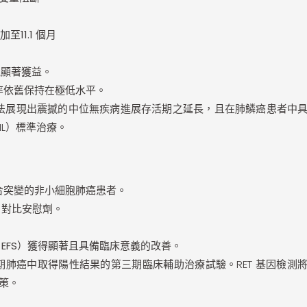
加至11.1 個月
均能顯著獲益。
率依舊保持在極低水平。
F 阻斷療法展現出震撼的中位無疾病進展存活期之延長，且在肺鱗癌患者中
L）標準治療。
基因融合突變的非小細胞肺癌患者。
ib 對比安慰劑。
ival, EFS）獲得顯著且具備臨床意義的改善。
早期肺癌中取得陽性結果的第三期臨床輔助治療試驗。RET 基因檢測
策。