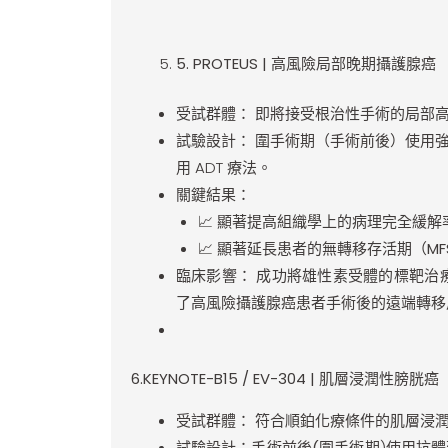
5
.
PROTEUS |
高風險局部晚期攝護腺癌
受試群體：
即將接受根治性手術的局部
試驗設計：
圍手術期（手術前後）使用強效雄性
用 ADT 療法。
關鍵結果：
📈 顯著提高組織學上的
病理完全緩解
📈 顯著延長患者的
無轉移存活期（MF
臨床影響：
成功將雄性素受體的標靶治
了高風險攝護腺癌患者手術後的遠端轉移
6
.
KEYNOTE-B15 / EV-304 |
肌層浸潤性膀胱癌
受試群體：
符合順鉑化療條件的肌層浸潤
試驗設計：手術前後(
圍手術期)使用抗體藥物複