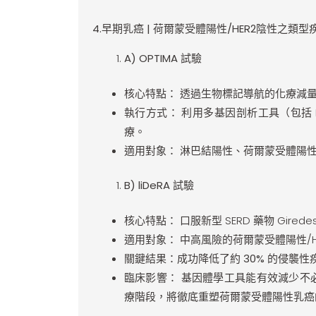
4
.
早期乳癌 | 荷爾蒙受體陽性/HER2陰性之類型
A) OPTIMA
試驗
核心特點：
透過生物標記導航的化療減
執行方式：
利用多基因剖析工具（包括 
療。
適用對象：
淋巴結陽性、荷爾蒙受體陽性/
B) liDeRA
試驗
核心特點：
口服新型 SERD 藥物 Gired
適用對象：
中高風險的荷爾蒙受體陽性/H
關鍵結果：
成功降低了約
30%
的侵襲性疾
臨床影響：
基因體學工具能有效減少不必
療階段，將徹底重塑荷爾蒙受體陽性乳癌