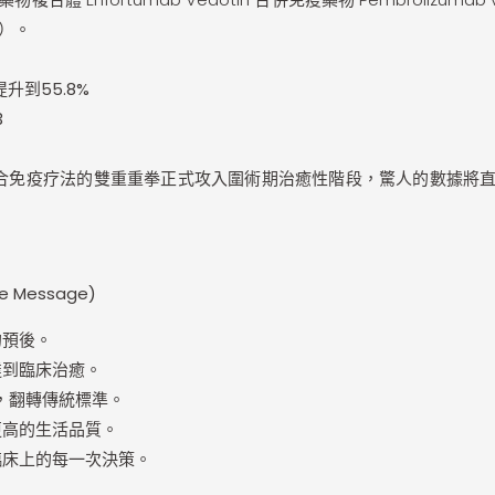
鉑）。
%提升到55.8%
3
合免疫疗法的雙重重拳正式攻入圍術期治癒性階段，驚人的數據將
 Message)
的預後。
達到臨床治癒。
，翻轉傳統標準。
更高的生活品質。
床上的每一次決策。