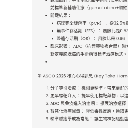
前標準新輔助化療（gemcitabine+順
關鍵結果：
病理完全緩解率（pCR）：
從
32.5
無事件存活期（EFS）：
風險比是
0.5
整體存活期（OS）：
風險比是
0.66
臨床影響：
ADC（抗體藥物複合體）聯
新定義膀胱癌的手術前後標準治療模式。
🎯
ASCO 2026
核心心得訊息 (Key Take-Home
分子導引治療：
檢測更精準，帶來更好
更早標靶介入：
提早使用標靶藥物，以
ADC
與免疫進入治癒期：
擴展治療選擇
智慧化治療減量：
降低毒性反應，換取
精準腫瘤學成為常態：
讓生物標記驅動臨