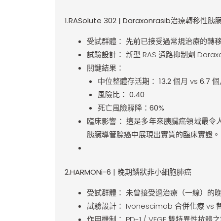
1
.
RASolute 302 | Daraxonrasib
治療轉移性胰
受試群體：
先前已接受過常規治療的轉移
試驗設計：
新型 RAS 通路抑制劑 Darax
關鍵結果：
中位整體存活期：
13.2 個月
vs
6.7
個
風險比：
0.40
死亡風險驟降：60%
臨床影響：
這是多年來胰臟癌領域最令人振
胰臟導管腺癌中展現出實質的臨床實證。
2
.
HARMONi-6 |
晚期鱗狀非小細胞肺癌
受試群體：
未曾接受過治療（一線）的晚
試驗設計：
Ivonescimab 合併化療 v
作用機制：
PD-1 / VEGF 雙特異性抗