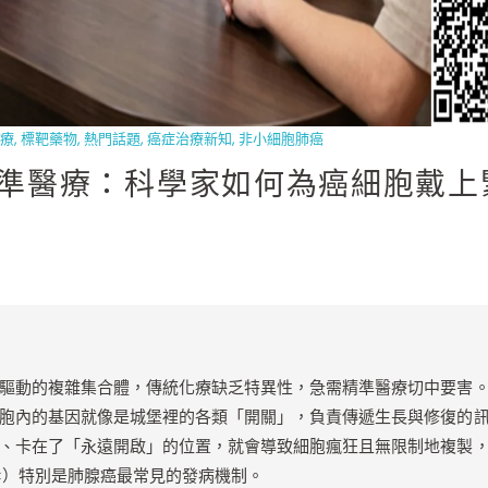
療
,
標靶藥物
,
熱門話題
,
癌症治療新知
,
非小細胞肺癌
肺癌精準醫療：科學家如何為癌細胞戴
驅動的複雜集合體，傳統化療缺乏特異性，急需精準醫療切中要害
胞內的基因就像是城堡裡的各類「開關」，負責傳遞生長與修復的
、卡在了「永遠開啟」的位置，就會導致細胞瘋狂且無限制地複製
C）特別是肺腺癌最常見的發病機制。