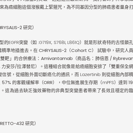
來為癌細胞這個潑猴戴上緊箍咒，為不同基因分型的肺癌患者量身
SALIS-2 研究）
GFR突變（如 :G719X, S768I, L861Q）就是形狀奇特的古怪鎖
很難精準地插進去。在
CHRYSALIS-2（Cohort C）
試驗中，研究人
抗雙靶」的合併療法：
Amivantamab（商品名：肺倍恩 / Rybreva
 或 力安莎/拉澤替尼）
。這種組合就像是給癌細胞安排了「雙重保全
 兩個突變信號，從細胞外面切斷癌化的通訊，而 Lazertinib 則從細胞內部
達
57% 的客觀緩解率（ORR）
，中位無進展生存期（mPFS）達到
1
月
。這為過去缺乏強效藥物的非典型突變患者帶來了長效且穩定的
TTO-432 研究）