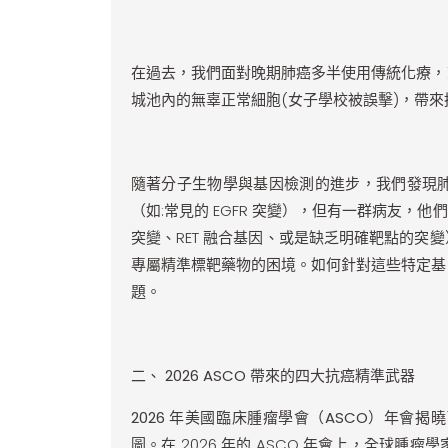
在過去，我們面對晚期肺癌多半使用傳統化療，
城池內的無辜正常細胞(女子學校被誤擊)，帶
隨著分子生物學與基因檢測的進步，我們發現
（如:常見的 EGFR 突變），但有一群病友，他們
突變、RET 融合基因、或是缺乏明確靶點的
專屬精準標靶藥物的困境。如何針對這些特定基
題。
二、 2026 ASCO 帶來的四大抗癌精準武器
2026
年美國臨床腫瘤學會（ASCO）年會揭
圖。
在 2026 年的 ASCO 年會上，全