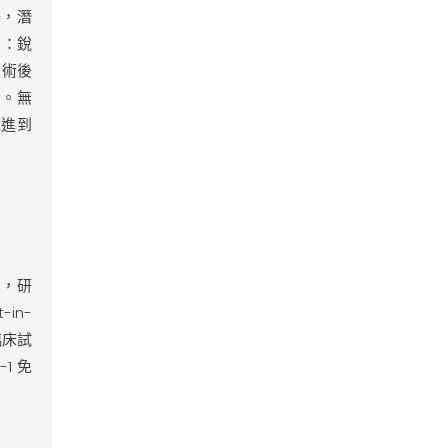
子，潛
文名：銳
的術後
%。無
推進到
)，研
in-
床試
1 免