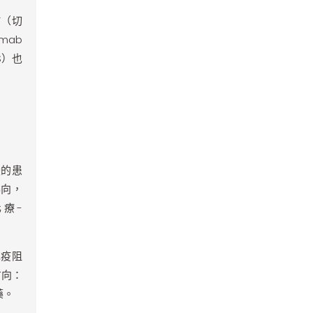
F（切
mab
S）也
變的患
導向，
化療-
免疫阻
方向：
藥。