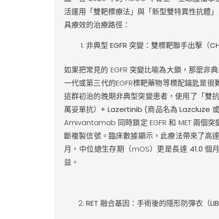
活運用「雙靶標療法」與「新型雙特異性抗體」
具療效的治療路徑：
非典型 EGFR 突變：雙標靶聯手出擊（CHRY
如果把常見的 EGFR 突變比喻為大鎖，那麼非典型的E
一代或第三代的EGFR標靶藥物等標配鑰匙是
這群初治的晚期非典型突變患者，使用了「雙
萬妥單抗）+
Lazertinib (
商品名為 Lazcluze
Amivantamab 同時鎖定 EGFR 和 MET
斷複製信號。臨床數據顯示，此療法帶來了高
月
，中位總生存期（mOS）更是長達
41.0 個
益。
RET
融合基因：手術後的隱形防彈衣（LIBRE