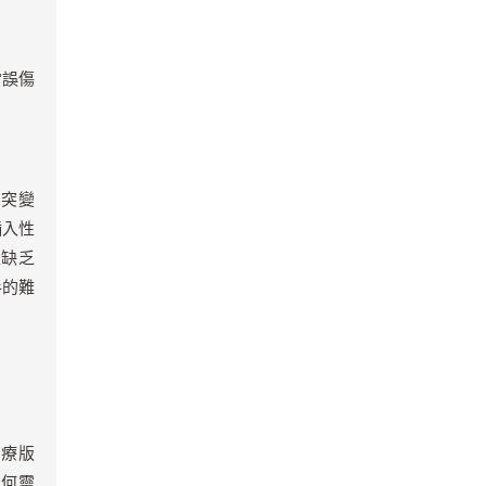
常誤傷
的突變
插入性
且缺乏
手的難
治療版
如何靈