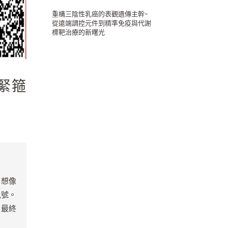
重構三陰性乳癌的表觀遺傳主幹-
從遠端調控元件到精準免疫與代謝
標靶治療的新曙光
上緊箍
。
想像
訊號。
，最終