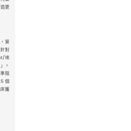
打造更
孔，第
員針對
nt/埃
網」。
精準阻
9.5 個
臨床獲