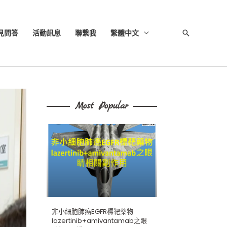
見問答
活動訊息
聯繫我
繁體中文
搜
尋
Most Popular
非小細胞肺癌EGFR標靶藥物
lazertinib+amivantamab之眼