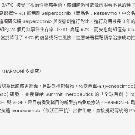
1B-3A期）接受了根治性肺癌手術，癌細胞仍可能像肉眼看不見的種
選擇性 RET 抑制劑
Selpercatinib（商品名：Retsevmo / 中
究將 Selpercatinib 與安慰劑進行對比，進行為期最長 3 年
b 組的 24 個月無事件生存率（EFS）高達
92%
，而安慰劑組僅有 61
當於降低了 83% 的復發或死亡風險！這意味著標靶精準治療成功
ARMONi-6 研究）
認為比腺癌更難纏，且缺乏標靶藥物。依沃西單抗 (Ivonescimab
 研發、並授權給 Summit Therapeutics 的「全球首創 (First-
D-1 與 VEGF，是目前備受矚目的新型抗癌免疫療法。
HARMONi-6
臨
性抗體
Ivonescimab（依沃西單抗）合併化療
，直接挑戰傳統的 PD-