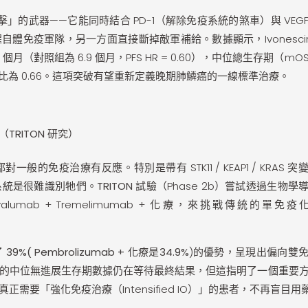
夾擊」的武器——它能同時結合 PD-1（解除免疫系統的煞車）與 VEG
體免疫軍隊，另一方面直接斷掉敵軍補給。數據顯示，Ivonesci
.1 個月
（對照組為 6.9 個月，PFS HR = 0.60），中位總生存期（mO
風險比為 0.66。這項突破有望重新定義晚期肺鱗癌的一線標準治療。
RITON 研究）
免疫治療有反應。特別是帶有 STK11 / KEAP1 / KRAS 突
系統是很難識別牠們。
TRITON 試驗
（Phase 2b）嘗試透過生物學
umab + Tremelimumab + 化療，來挑戰傳統的單免疫
了
39%( Pembrolizumab + 化療是34.9%
)的優勢，呈現出偏向雙
。雖然目前的中位無進展生存期數據仍在等待最終結果，但這指明了一個重要
要「強化免疫治療（Intensified IO）」的患者，不再盲目用