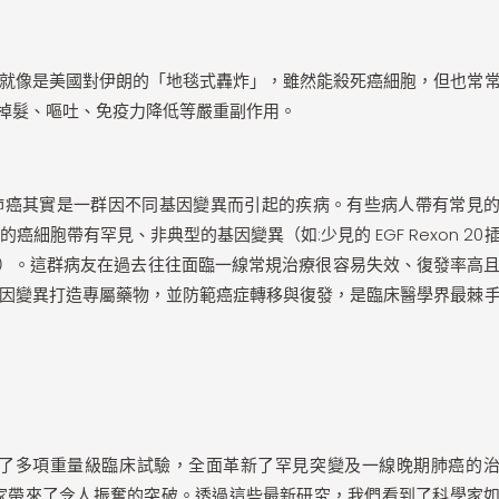
就像是美國對伊朗的「地毯式轟炸」，雖然能殺死癌細胞，但也常
來掉髮、嘔吐、免疫力降低等嚴重副作用。
肺癌其實是一群因不同基因變異而引起的疾病。有些病人帶有常見
的癌細胞帶有罕見、非典型的基因變異（如:少見的 EGF Rexon 20
突變）。這群病友在過去往往面臨一線常規治療很容易失效、復發率高
因變異打造專屬藥物，並防範癌症轉移與復發，是臨床醫學界最棘
曉了多項重量級臨床試驗，全面革新了罕見突變及一線晚期肺癌的
球腫瘤學家帶來了令人振奮的突破。透過這些最新研究，我們看到了科學家