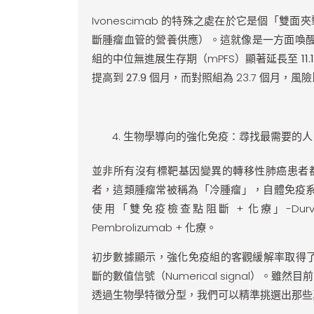
Ivonescimab 的特殊之處在於它是個「雙面
斷腫瘤血管的營養供應）。這就像是一方面喚醒自
組的中位無進展生存期（mPFS）顯著延長至
11
提高到
27.9 個月
，而對照組為 23.7 個月，
生物學導向的強化免疫：尋找最需要的人（T
並非所有沒有標靶基因變異的轉移性肺癌患者都對一般的
者，這類腫瘤常被稱為「冷腫瘤」，自體免疫
使用「雙免疫檢查點阻斷 + 化療」-Durval
Pembrolizumab + 化療。
初步數據顯示，強化免疫組的客觀緩解率取得
斷的數值信號（Numerical signal）
透過生物學特徵分型，我們可以精準挑選出那些真正需