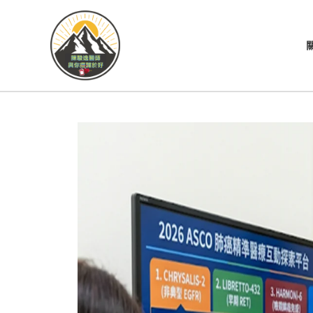
跳
至
主
要
內
容