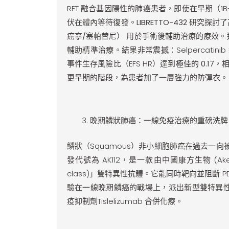
RET 融合基因陽性的肺癌患者，即使在早期（
伏在體內等待復發。
LIBRETTO-432
研究探討了高
癌寧/塞帕替尼）
用於手術後輔助治療的療效。這項研
輔助精準治療。結果非常震撼：Selpercatini
事件生存風險比（EFS HR）達到極佳的
0.17
，相
更早期的階段，為患者加了一層強力的防彈衣。
晚期鱗狀肺癌：一線免疫治療的重磅洗牌（H
鱗狀（Squamous）非小細胞肺癌在過去一向被
發代號為 AK112，是一款由中國康方生物 (Akeso)
class)」雙特異性抗體。它能同時靶向並阻斷 P
驗在一線晚期鱗癌的戰場上，派出新型雙特異
疫抑制劑Tislelizumab 合併化療。