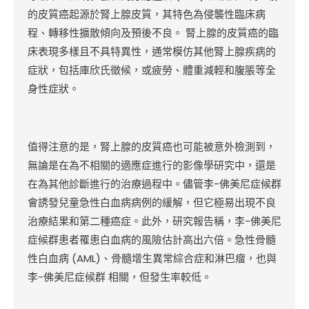
的皮質癌起源於腎上腺皮質，其特色為侵襲性臨床病
程、轉移性擴散傾向及預後不良。 腎上腺的皮質癌的臨
床表現多樣且不具特異性，通常模仿其他腎上腺疾病的
症狀，包括庫欣氏徵候，或疲勞、體重減輕和腹脹等全
身性症狀。
值得注意的是，腎上腺的皮質癌也可能被意外檢測到，
無論是在為不相關的適應症進行的影像學研究中，還是
在為其他診斷進行的治療過程中。儘管李-佛美尼症候群
會誘發兒童急性白血病病例的緩解，但它極易出現不良
治療結果和第二種癌症。此外，研究報告稱，李-佛美尼
症候群患者罹患白血病的風險估計高出六倍。急性骨髓
性白血病 (AML)、骨髓增生異常綜合症和淋巴瘤，也與
李-佛美尼症候群 相關，但發生率較低。