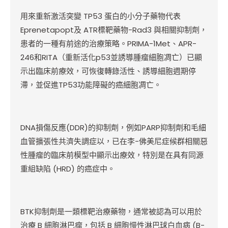
用來重新激活突變 TP53 蛋白的小分子藥物代表
Eprenetapopt及 ATR標靶藥物-Rad3 與相關抑制劑，
患者的一種有前途的治療策略。PRIMA-1Met、APR-
246和RITA（重新活化p53並誘導腫瘤細胞凋亡）已顯
示出臨床前療效，可恢復轉錄活性、誘導細胞週期停
滯，並促進TP53功能障礙的癌細胞凋亡。
DNA
損傷反應(DDR)的抑制劑，例如PARP抑制劑和毛細
血管擴張性共濟失調症以，已在李-佛美尼症候群相關惡
性腫瘤的臨床前模型中顯示出療效，特別是在具有同源
重組缺陷 (HRD) 的癌症中。
BTK
抑制劑是一類標靶治療藥物，通常被認為可以用於
治療 B 細胞淋巴瘤，包括 B 細胞慢性淋巴球白血病 (B-