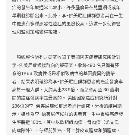
症的發生年齡通常比較小，許多腫瘤是在兒童期或成年
早期就診斷出來。此外，李-佛美尼症候群患者其在一生
中罹患有多種原發性癌症的風險較高，這進一步使得管
理和監測策略變得複雜。
一項觀察性隊列之研究收錄了美國國家癌症研究所針對
李-佛美尼症候族群向的縱研究，收錄480 名具備有胚
系的TP53 致病性或是相似致病性的基因變異的攜帶
者，結果表明確診為李-佛美尼症候群患者的癌症發病率
高於一般人群，大約高出23.9倍，而兒童期至 30 歲期
間的癌症發病率是最高的。 美國國家癌症研究所針對
286位的李-佛美尼症候群患者進行研究，分析的結果顯
示，確診為李-佛美尼症候群的患者其一生中累積癌症發
生率將近 100%，其中以軟組織肉瘤、骨肉瘤（尤文氏
肉瘤除外）、停經前乳癌、腎上腺皮質腫瘤和腦腫瘤，