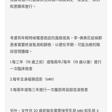
和意願來進行。
考慮到年輕時候罹患癌症的風險很高，李-佛美尼症候群
患者需要終身監測和篩檢，以便在早期、可能治癒的階
段發現腫瘤。
1.
每三年（18 歲之前）或每兩年/每年（18 歲以後）進行
一次臨床檢查
2.
每年全身磁振造影（MRI）
3.
每兩年或每三年進行一次腹部骨盆超音波檢查
另外，女性自 20 歲起每年需要接受乳房 MRI 和乳房 X