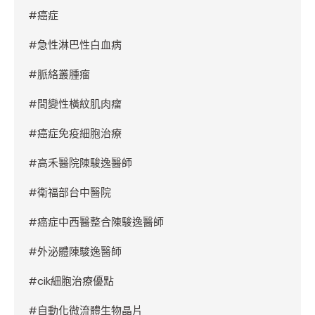
#
癌症
#
急性淋巴性白血病
#
脈絡叢腫瘤
#
間變性橫紋肌肉瘤
#
癌症免疫細胞治療
#
高禾醫院陳駿逸醫師
#
衛福部台中醫院
#
癌症中西醫整合陳駿逸醫師
#
外泌體陳駿逸醫師
#cik
細胞治療優點
#
自動化微流體生物晶片