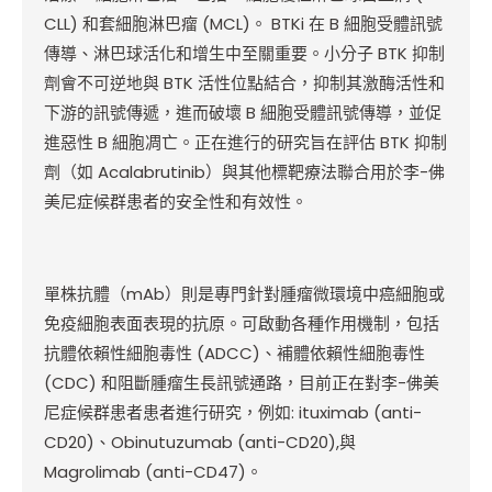
CLL) 和套細胞淋巴瘤 (MCL)。 BTKi 在 B 細胞受體訊號
傳導、淋巴球活化和增生中至關重要。小分子 BTK 抑制
劑會不可逆地與 BTK 活性位點結合，抑制其激酶活性和
下游的訊號傳遞，進而破壞 B 細胞受體訊號傳導，並促
進惡性 B 細胞凋亡。正在進行的研究旨在評估 BTK 抑制
劑（如 Acalabrutinib）與其他標靶療法聯合用於李-佛
美尼症候群患者的安全性和有效性。
單株抗體（mAb）則是專門針對腫瘤微環境中癌細胞或
免疫細胞表面表現的抗原。可啟動各種作用機制，包括
抗體依賴性細胞毒性 (ADCC)、補體依賴性細胞毒性
(CDC) 和阻斷腫瘤生長訊號通路，目前正在對李-佛美
尼症候群患者患者進行研究，例如:
ituximab (anti-
CD20)
、Obinutuzumab (anti-CD20),與
Magrolimab (anti-CD47)。