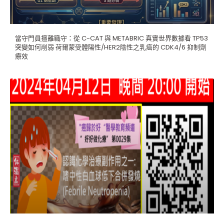
當守門員擅離職守：從 C-CAT 與 METABRIC 真實世界數據看 TP53
突變如何削弱 荷爾蒙受體陽性/HER2陰性之乳癌的 CDK4/6 抑制劑
療效