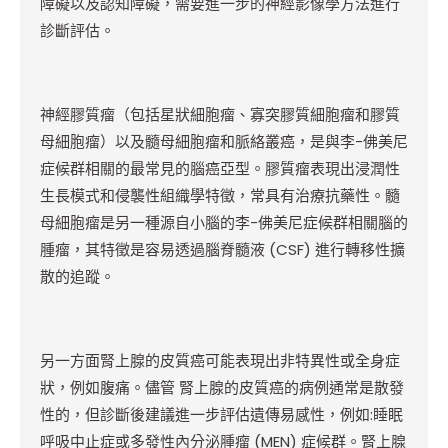
障礙以及認知障礙，需要進一步的神經影像學方法進行
診斷評估。
神經膠質瘤（包括星狀細胞瘤、寡突膠質細胞瘤和膠質
母細胞瘤）以及髓母細胞瘤和脈絡叢癌，是與李-佛美尼
症候群相關的最常見的腦癌亞型。膠質瘤表現出浸潤性
生長模式和侵襲性組織學特徵，常具有治療抗藥性。髓
母細胞瘤是另一種源自小腦的李-佛美尼症候群相關腦的
腫瘤，其特徵是容易透過腦脊髓液 (CSF) 進行轉移性擴
散的追蹤。
另一方面腎上腺的皮質癌可能表現出非特異性或全身症
狀，例如腹痛。儘管 腎上腺的皮質癌的病例通常是散發
性的，但診斷後建議進一步評估遺傳易感性，例如:睡眠
呼吸中止症或多發性內分泌腫瘤 (MEN) 症候群。腎上腺