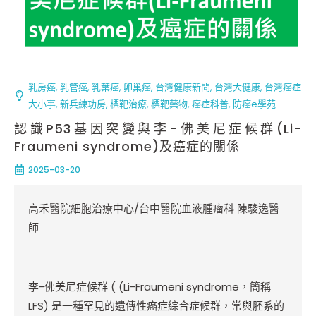
乳房癌
,
乳管癌
,
乳葉癌
,
卵巢癌
,
台灣健康新聞
,
台灣大健康
,
台灣癌症
大小事
,
新兵練功房
,
標靶治療
,
標靶藥物
,
癌症科普
,
防癌e學苑
認識P53基因突變與李-佛美尼症候群(Li-
Fraumeni syndrome)及癌症的關係
2025-03-20
高禾醫院細胞治療中心/台中醫院血液腫瘤科 陳駿逸醫
師
李-佛美尼症候群 ( (Li-Fraumeni syndrome，簡稱
LFS) 是一種罕見的遺傳性癌症綜合症候群，常與胚系的