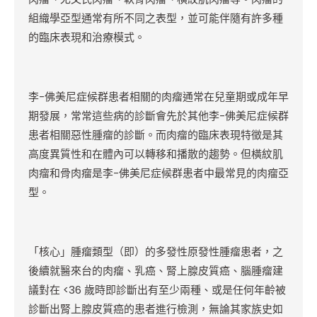
組織學亞型通常有所不同之表型，並可能伴隨有許多種
的臨床表現和治療模式。
李-佛美尼症候群患者相關的肉瘤通常在兒童期或成年早
期發展，常常這些病的診斷會先於其他李-佛美尼症候群
患者相關惡性腫瘤的診斷。而肉瘤的臨床表現特徵是其
高度異質性和在體內可以轉移和播散的趨勢。但橫紋肌
肉瘤和骨肉瘤是李-佛美尼症候群患者中最常見的肉瘤亞
型。
「核心」腫瘤類型（即）的多發性原發性腫瘤患者，之
後續就醫來台的肉瘤、乳癌、腎上腺皮質癌、腦腫瘤建
議對在 <36 歲時即診斷出有至少兩種、或是任何年齡被
診斷出腎上腺皮質癌的患者進行檢測，無論其家族史如