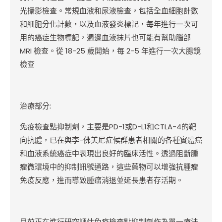
光攝影檢查。常規血液和尿液檢查，包括全血細胞計數
和細胞分化計數，以及血液發炎標記，每年進行一次可
用的癌症生物標記，週邊血液抹片也可能有幫助腦部
MRI 檢查。從 18-25 歲開始，每 2-5 年進行一次大腸鏡
檢查
治療部分:
免疫檢查點抑制劑，主要是PD-1或D-L1和CTLA-4的靶
向抗體，已在與李-佛美尼症候群患者相關的各種實體癌
和血液系統癌症中表現出良好的臨床活性。透過阻斷腫
瘤微環境中的抑制訊號通路，這些藥物可以增強抗腫瘤
免疫反應，進而導致腫瘤消退並延長患者存活期。
目前正在進行研究評估免疫檢查點抑制劑作為單一療法