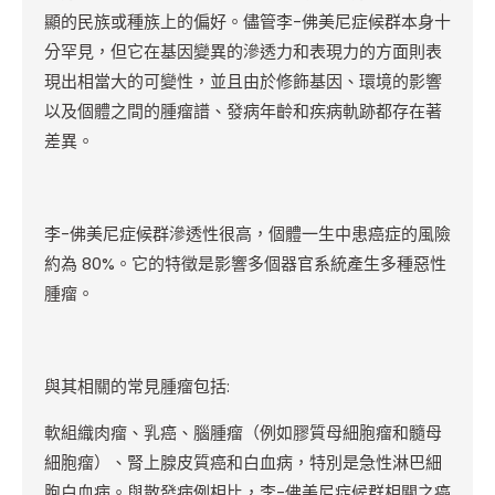
顯的民族或種族上的偏好。儘管李-佛美尼症候群本身十
分罕見，但它在基因變異的滲透力和表現力的方面則表
現出相當大的可變性，並且由於修飾基因、環境的影響
以及個體之間的腫瘤譜、發病年齡和疾病軌跡都存在著
差異。
李-佛美尼症候群滲透性很高，個體一生中患癌症的風險
約為 80%。它的特徵是影響多個器官系統產生多種惡性
腫瘤。
與其相關的常見腫瘤包括:
軟組織肉瘤、乳癌、腦腫瘤（例如膠質母細胞瘤和髓母
細胞瘤）、腎上腺皮質癌和白血病，特別是急性淋巴細
胞白血病。與散發病例相比，李-佛美尼症候群相關之癌