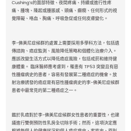
Cushing’s的面部特徵、夜間疼痛、持續或進行性疼
痛、腫塊、隆起或腫脹感、頭痛、癲癇、任何形式的視
覺障礙、咯血、胸痛、呼吸急促或任何皮膚變化。
李-佛美尼症候群的處置上需要採用多學科方法，包括遺
傳諮詢、癌症監測、風險降低策略和個體化治療介入。
應該改變生活方式以降低癌症風險，包括戒菸和維持健
康體重。 臨床醫師應考慮到，罹患有 TP53 突變且有惡
性腫瘤病史的患者，容易有發展第二種癌症的機會。放
射治療誘發的癌症是有惡性腫瘤病史的李-佛美尼症候群
患者中最常見的第二種癌症之一。
鑑於乳癌對於李-佛美尼症候群女性患者的重要性，也建
議進行雙側預防性乳房全切除手術；然而，這項決定應
根據每個人的健康狀況和個人癌症病史、家族史、原則