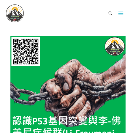
跳
Mai
至
搜
Men
主
尋
要
內
容