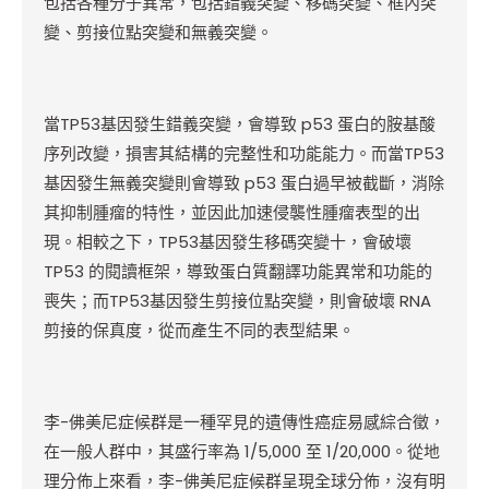
包括各種分子異常，包括錯義突變、移碼突變、框內突
變、剪接位點突變和無義突變。
當TP53基因發生錯義突變，會導致 p53 蛋白的胺基酸
序列改變，損害其結構的完整性和功能能力。而當TP53
基因發生無義突變則會導致 p53 蛋白過早被截斷，消除
其抑制腫瘤的特性，並因此加速侵襲性腫瘤表型的出
現。相較之下，TP53基因發生移碼突變十，會破壞
TP53 的閱讀框架，導致蛋白質翻譯功能異常和功能的
喪失；而TP53基因發生剪接位點突變，則會破壞 RNA
剪接的保真度，從而產生不同的表型結果。
李-佛美尼症候群是一種罕見的遺傳性癌症易感綜合徵，
在一般人群中，其盛行率為 1/5,000 至 1/20,000。從地
理分佈上來看，李-佛美尼症候群呈現全球分佈，沒有明