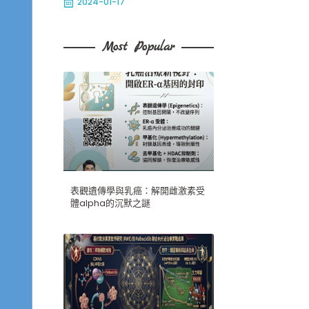
2024-01-17
Most Popular
表觀遺傳學與乳癌：解開雌激素受
體alpha的沉默之謎