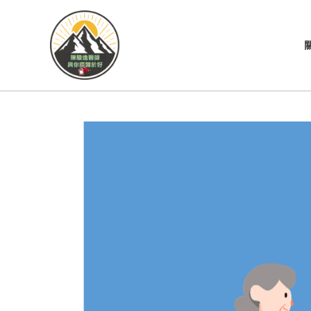
跳
至
主
要
內
容