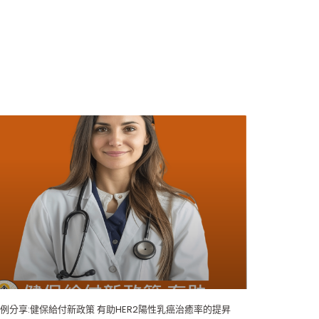
例分享:健保給付新政策 有助HER2陽性乳癌治癒率的提昇