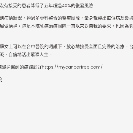
沒有接受的患者降低了五年超過40%的復發風險。
別病情狀況，透過多專科整合的醫療團隊，量身裁製出每位病友最
屬做溝通，這是本院乳癌治療團隊一直以來對自我的要求，也因為
蘇女士可以在台中醫院的呵護下，放心地接受全面且完整的治療。
礙，自信地活出璀璨人生。
陳駿逸醫
師的癌歸於好
https://mycancerfree.com/
院