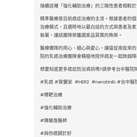
接續這種「強化輔助治療」的三陽性患者相較於
精準醫療是目前癌症治療的主流。根據患者的個
治療模式，且適時地以最白話的方式與患者及家
執著，讓該團隊榮獲國家品質獎的殊榮。
醫療團隊的用心、細心與愛心，讓遠從南投來的
院的乳癌治療團隊會積極地陪伴癌友一起跨越障
想要知道更多癌症防治資訊嗎?請參考台中醫院
#
乳癌 #賀儷安 #HER2 #neratinib #台中醫
#
標靶治療
#
強化輔助治療
#
陳駿逸醫師
#
與你癌歸於好