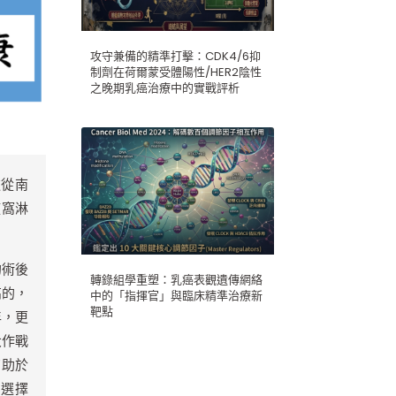
攻守兼備的精準打擊：CDK4/6抑
制劑在荷爾蒙受體陽性/HER2陰性
之晚期乳癌治療中的實戰評析
遠從南
腋窩淋
的術後
轉錄組學重塑：乳癌表觀遺傳網絡
高的，
中的「指揮官」與臨床精準治療新
靶點
年，更
大作戰
有助於
，選擇