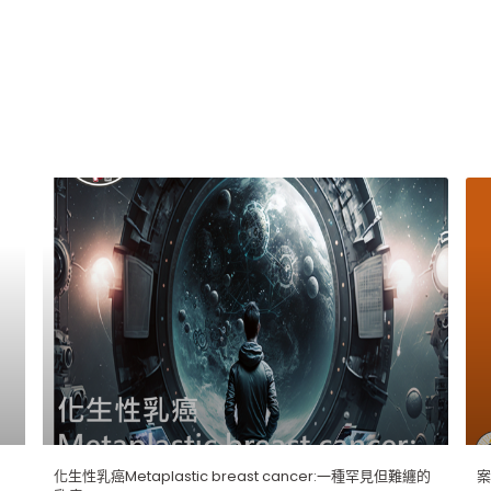
化生性乳癌Metaplastic breast cancer:一種罕見但難纏的
案