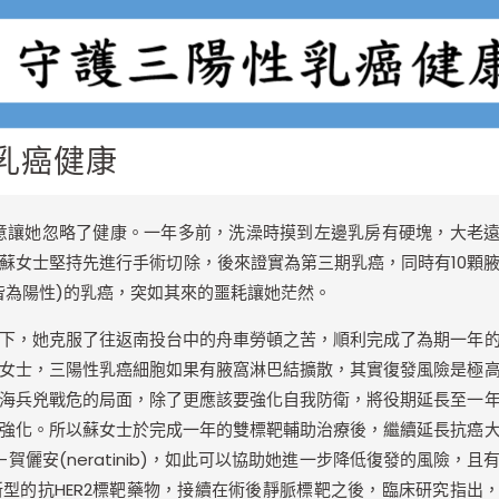
乳癌健康
意讓她忽略了健康。一年多前，洗澡時摸到左邊乳房有硬塊，大老
蘇女士堅持先進行手術切除，後來證實為第三期乳癌，同時有10顆
PR皆為陽性)的乳癌，突如其來的噩耗讓她茫然。
下，她克服了往返南投台中的舟車勞頓之苦，順利完成了為期一年
女士，三陽性乳癌細胞如果有腋窩淋巴結擴散，其實復發風險是極
海兵兇戰危的局面，除了更應該要強化自我防衛，將役期延長至一
強化。所以蘇女士於完成一年的雙標靶輔助治療後，繼續延長抗癌
儷安(neratinib)，如此可以協助她進一步降低復發的風險，且
型的抗HER2標靶藥物，接續在術後靜脈標靶之後，臨床研究指出