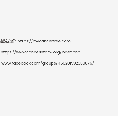
癌歸於好”
https://mycancerfree.com
”
https://www.cancerinfotw.org/index.php
部
www.facebook.com/groups/456281992960876/