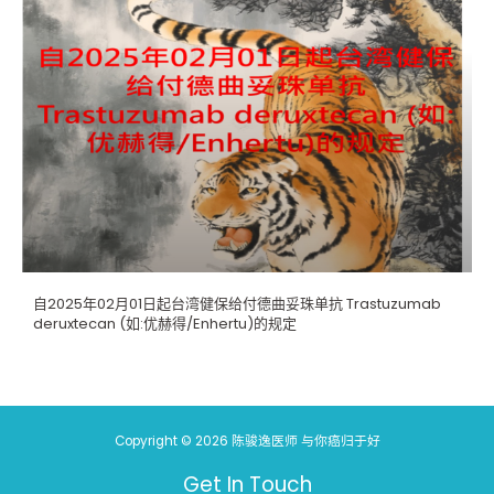
自2025年02月01日起台湾健保给付德曲妥珠单抗 Trastuzumab
deruxtecan (如:优赫得/Enhertu)的规定
Copyright © 2026 陈骏逸医师 与你癌归于好
Get In Touch