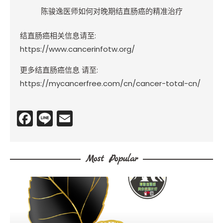
陈骏逸医师如何对晚期结直肠癌的精准治疗
结直肠癌相关信息请至
:
https://www.cancerinfotw.org/
更多结直肠癌信息 请至:
https://mycancerfree.com/cn/cancer-total-cn/
F
Li
E
a
n
m
c
e
ai
Most Popular
e
l
b
o
o