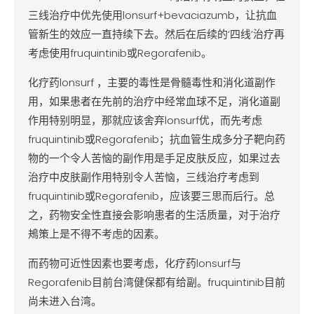
三线治疗中优先使用lonsurf+bevaciazumb，让抗血
管新生的效应一直持续下去。然后在后续的‘四线’治疗再
考虑使用fruquintinib或Regorafenib。
化疗药lonsurf ，主要的毒性是骨髓毒性和消化道副作
用，如果患者在先前的治疗中经常血球不足，消化道副
作用特别明显，那就应该舍弃lonsurf优，而先考虑
fruquintinib或Regorafenib；抗血管生成多分子靶向药
物的一个令人苦恼的副作用是手足皮肤反应，如果过去
治疗中皮肤副作用特别令人苦恼，三线治疗考虑到
fruquintinib或Regorafenib，应该要三思而后行。总
之，药物安全性直接会影响患者的生活质量，对于治疗
鴂策上是不得不考虑的因素。
而药物可近性因素也要考虑，化疗药lonsurf与
Regorafenib目前台湾健保都有给副。fruquintinib目前
尚未进入台湾。