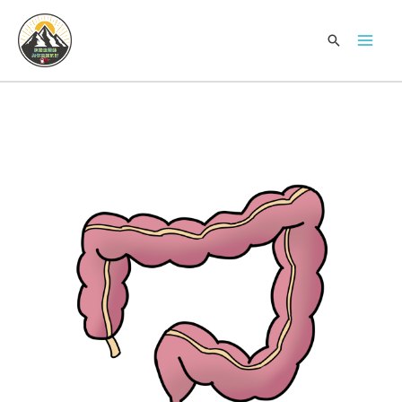
跳
Mai
至
搜
Men
内
索
容