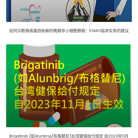
如何诊断致癌基因依赖的晚期非小细胞肺癌：ESMO临床实务的建议
Brigatinib (如Alunbrig/布格替尼)台湾健保给付规定 自2023年11月