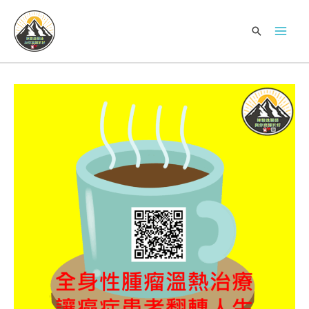
跳
Mai
至
搜
Men
主
尋
要
內
容