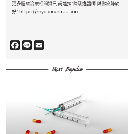
更多腫瘤治療相關資訊 請連接”陳駿逸醫師 與你癌歸於
好”
https://mycancerfree.com
F
Li
E
a
n
m
c
e
ai
Most Popular
e
l
b
o
o
k