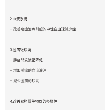
2.
血液系統
–
改善癌症治療引起的中性白血球減少症
3.
腫瘤微環境
–
腫瘤間質液壓降低
–
增加腫瘤的血流灌注
–
減少腫瘤的缺氧
4.
改善腸道微生物群的多樣性