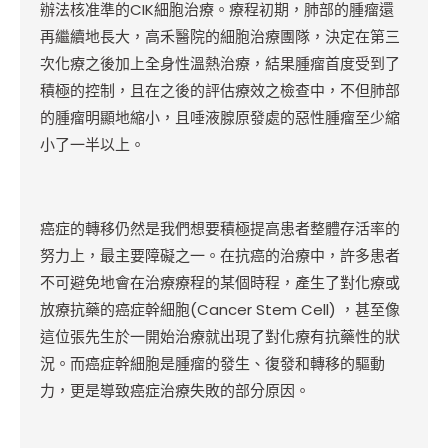
辦法核准準的CIK細胞治療。療程初期，肺部的腫瘤還
再繼續地長大，高禾醫院的細胞治療團隊，決定在第三
次化療之後加上全身性溫熱治療，結果腫瘤首度受到了
積極的控制，且在之後的評估療效之檢查中，不但肺部
的腫瘤明顯地縮小，且唾液腺原發處的惡性腫瘤至少縮
小了一半以上。
癌症的轉移仍然是我們想要積極提高患者整體存活率的
努力上，最主要障礙之一。在抗癌的治療中，許多患者
不可避免地會在治療療程的某個時程，產生了對化療或
放療抗藥的癌症幹細胞(Cancer Stem Cell)
，
甚至像
這位張先生於一開始治療就出現了對化療有抗藥性的狀
況。而癌症幹細胞是腫瘤的發生、復發和轉移的驅動
力，更是導致癌症治療失敗的部分原因。