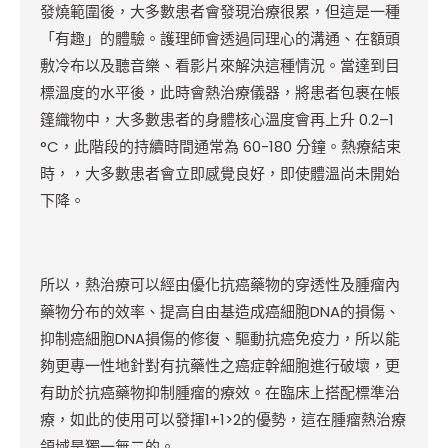
發燒範圍後，大多數患者會發現治療很累，但這是一種
「有趣」的體驗。護理師會透過同理心的溝通、在額頭
敷冷布以及聽音樂、看影片來解決這種情況。當達到目
標溫度的水平後，此時會熱治療儀器，將患者包裹在帳
篷織物中，大多數患者的身體核心溫度會再上升 0.2–1
°C，此階段的持續時間通常為 60-180 分鐘。熱療結束
時，，大多數患者會立即感覺良好，即使體溫尚未開始
下降。
所以，熱治療可以經由優化抗癌藥物的穿透性及腫瘤內
藥物分布的效率、提高自由基造成癌細胞DNA的損傷、
抑制癌細胞DNA損傷的修復、驅動抗癌免疫力，所以能
夠更專一性地針對有抗藥性之癌症幹細胞進行破壞，更
有助於抗癌藥物抑制腫瘤的療效。在臨床上搭配標準治
療，如此的使用可以發揮1+1>2的優勢，這在腫瘤熱治療
領域是獨一無二的。