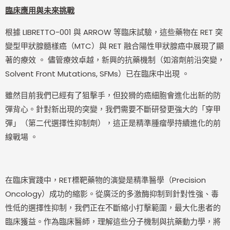
臨床應用與未來挑戰
根據 LIBRETTO-001 與 ARROW 等臨床試驗，這些藥物在 RET 突
變型甲狀腺髓樣癌（MTC）與 RET 融合陽性甲狀腺癌中展現了顯
著的療效 。 儘管療效卓越，新興的抗藥機制（如溶劑前沿突變，
Solvent Front Mutations, SFMs）已在臨床中出現 。
雖然目前我們已經有了狙擊手，但狡猾的癌細胞會進化出新的防
彈背心。針對新出現的突變，我們需要不斷研發更強大的「穿甲
彈」（第二代選擇性抑制劑），這正是精準腫瘤學持續進化的前
線戰場 。
在臨床實踐中，RET標靶藥物的演變是精準醫學（Precision
Oncology）成功的縮影。從廣泛的多激酶抑制到針對性強、毒
性低的選擇性抑制，我們正在不斷縮小打擊範圍，最大化患者的
臨床獲益。作為臨床醫師，理解這些分子機制與抗藥動力學，將