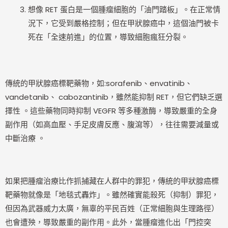
想像 RET 蛋白是一個腫瘤細胞的「油門踏板」。在正常情
況下，它受到嚴格控制；但在甲狀腺癌中，這個油門被卡
死在「全速前進」的位置，導致細胞瘋狂分裂。
傳統的甲狀腺癌標靶藥物，如:sorafenib、envatinib、
vandetanib、 cabozantinib，雖然能抑制 RET，但它們缺乏選
擇性 。這些藥物同時抑制 VEGFR 等多種激酶，導致嚴重的全身
副作用（如高血壓、手足皮膚反應、腹瀉等），往往需要減量或
中斷治療 。
如果把腫瘤治療比作抓捕藏在人群中的罪犯，傳統的甲狀腺癌標
靶藥物就像是「地毯式轟炸」。雖然確實能殺死（抑制）罪犯，
但因為武器威力太廣，無辜的平民百姓（正常細胞與生理路徑）
也會遭殃，導致嚴重的副作用。此外，當腫瘤進化出「門控突