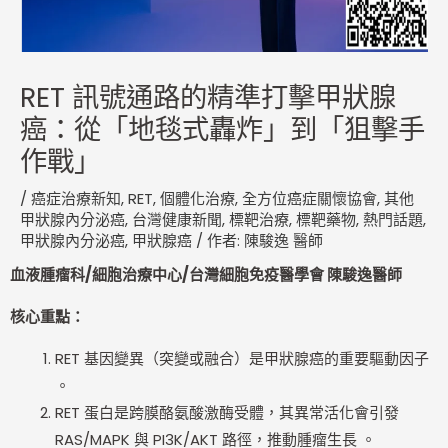
RET 訊號通路的精準打擊甲狀腺
癌：從「地毯式轟炸」到「狙擊手
作戰」
/
癌症治療新知
,
RET
,
個體化治療
,
全方位癌症關懷協會
,
其他
甲狀腺內分泌癌
,
台灣健康新聞
,
標靶治療
,
標靶藥物
,
熱門話題
,
甲狀腺內分泌癌
,
甲狀腺癌
/ 作者:
陳駿逸 醫師
血液腫瘤科/細胞治療中心/台灣細胞免疫醫學會 陳駿逸醫師
核心重點：
RET 基因變異（突變或融合）是甲狀腺癌的重要驅動因子
。
RET 蛋白是跨膜酪氨酸激酶受體，其異常活化會引發
RAS/MAPK 與 PI3K/AKT 路徑，推動腫瘤生長 。