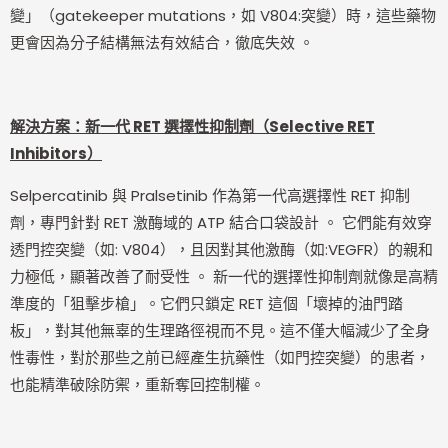
變」（gatekeeper mutations，如 V804:突變）時，這些藥物
更會因為分子結構無法有效結合，徹底失效 。
解決方案：新一代 RET 選擇性抑制劑（Selective RET
Inhibitors）
Selpercatinib 與 Pralsetinib 作為第一代高選擇性 RET 抑制
劑，專門針對 RET 激酶域的 ATP 結合口袋設計 。 它們能有效穿
透門控突變（如: V804），且因對其他激酶（如:VEGFR）的親和
力極低，顯著改善了耐受性 。 新一代的選擇性抑制劑就像是高精
準度的「狙擊步槍」。它們只鎖定 RET 這個「壞掉的油門踏
板」，對其他無辜的生理路徑視而不見。這不僅大幅減少了全身
性毒性，對於那些之前已經產生抗藥性（如門控突變）的患者，
也能精準破除防禦，重新奪回控制權。