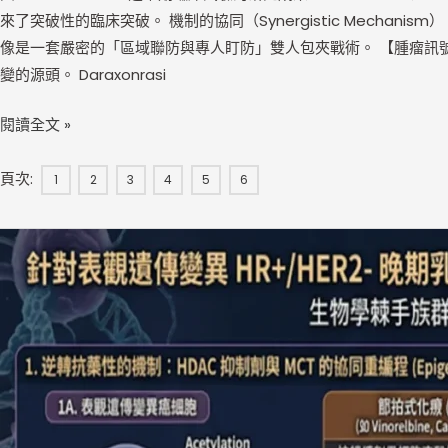
來了突破性的臨床突破。 機制的協同（Synergistic Mech
像是一套嚴密的「區域聯防與專人盯防」雙人包夾戰術。 【腫瘤訊號傳導
變的源頭。 Daraxonrasi
閱讀全文 »
頁次:
1
2
3
4
5
6
轉
移
性
乳
癌
第
一
線