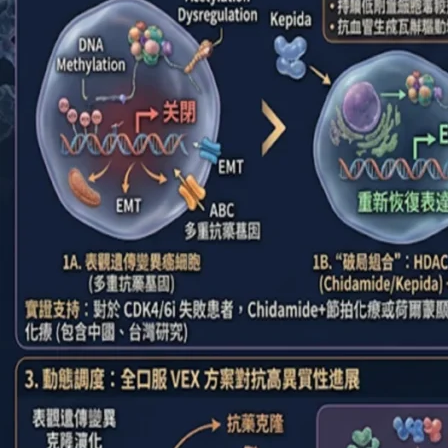
CDK4/6
抑
制
劑
治
療
失
效
後
節
拍
式
化
療
何
去
何