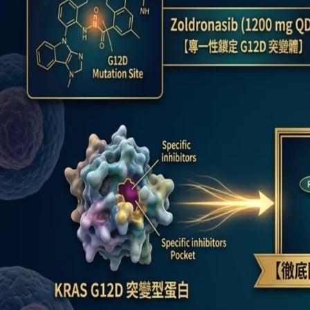
王」
後
線
瓶
頸！
Zoldronasib
聯
合
手
Daraxonrasib
於
KRAS
G12D
突
變
轉
移