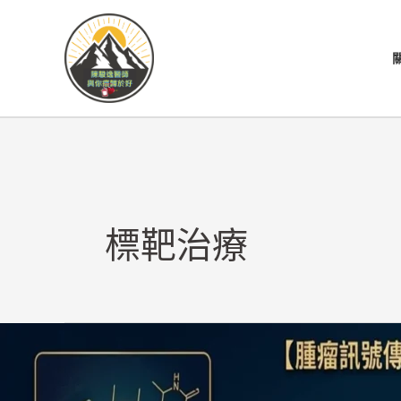
跳
至
主
要
內
容
標靶治療
突
破
「癌