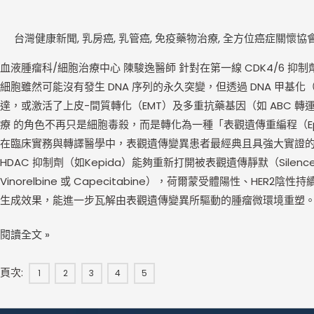
台灣健康新聞
,
乳房癌
,
乳管癌
,
免疫藥物治療
,
全方位癌症關懷協
血液腫瘤科/細胞治療中心 陳駿逸醫師 針對在第一線 CDK4/6 抑制劑
細胞雖然可能沒有發生 DNA 序列的永久突變，但透過 DNA 甲基化（DNA M
達，或激活了上皮-間質轉化（EMT）及多重抗藥基因（如 ABC 轉運
療 的角色不再只是細胞毒殺，而是轉化為一種「表觀遺傳重編程（Epigene
在臨床實務與轉譯醫學中，表觀遺傳變異患者最經典且具強大實證的組合，便
HDAC 抑制劑（如Kepida）能夠重新打開被表觀遺傳靜默（Si
Vinorelbine 或 Capecitabine），荷爾蒙受體陽性、
生成效果，能進一步瓦解由表觀遺傳變異所驅動的腫瘤微環境重塑
閱讀全文 »
頁次:
1
2
3
4
5