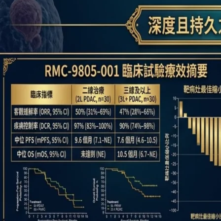
性
胰
臟
癌
展
現
50%
治
療
反
應
率
的
強
勁
潛