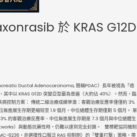
rasib 於 KRAS G12D
 Ductal Adenocarcinoma, 簡稱PDAC）長年被視為「癌
中以 KRAS G12D 突變亞型最為普遍（大約佔 40%）。然而，臨
缺乏有效的疾病控制方案： 傳統二線治療成績慘澹：客觀治療反應率僅僅約 3%
無進展生存期更縮短至 1.9 個月，中位總體生存期僅剩 5 個月。 單
現了 33% 的客觀治療反應率、中位無進展生存期是 7.3 個月與中位總體生
n Networks）與動態抗藥性時，仍難以達到完全封鎖。 雙標靶協同機制
sib（RMC-6236，非選擇性口服泛 RAS 抑制劑）的「雙重打擊」策略，帶