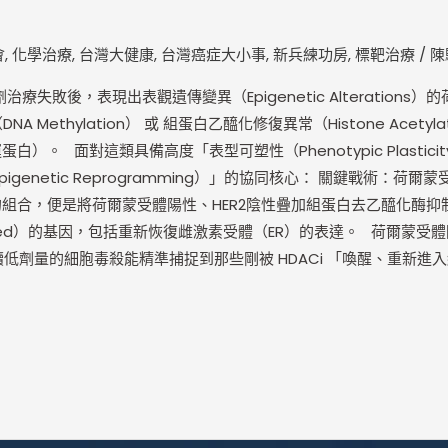
會
,
化學治療
,
台灣大健康
,
台灣癌症大小事
,
新兵練功房
,
標靶治療
/
陳
治療失敗後，表現出表觀遺傳變異（Epigenetic Alteratio
ethylation） 或 組蛋白乙醯化修復異常（Histone Acetyla
蛋白）。 面對這類具備高度「表型可塑性（Phenotypic Plas
tic Reprogramming）」的協同核心： 關鍵戰術：荷爾蒙受體陽性
是將荷爾蒙受體陽性、HER2陰性疊加組蛋白去乙醯化酶抑制劑（HDAC
lenced）的基因，包括重新恢復雌激素受體（ER）的表達。 荷爾蒙
HER2陰性持續低劑量的細胞毒殺能精準捕捉到那些剛被 HDACi 「喚醒
。