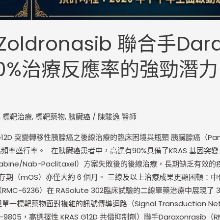
onasib 聯合手Daraxon
0%治療反應率的強勁潛力
,
標靶治療
,
標靶藥物
,
胰臟癌
/
陳駿逸 醫師
 突變轉移性胰腺癌之後線治療的臨床困境與瓶頸 胰臟腺癌（Pancreatic
率盛行率。 在胰臟癌患者中，高達有90%具備了KRAS 基因突變，其
citabine/Nab-Paclitaxel）方案失敗後的後線治療，長期
生存期（mOS）亦僅大約 6 個月。 三線及以上治療成果更顯困頓：中位
b（RMC-6236）在 RASolute 302臨床試驗的二線單藥治療中展
單一標靶藥物面對複雜的訊號傳導迴路（Signal Transductio
MC-9805，高選擇性 KRAS G12D 共價抑制劑）聯手Daraxonra