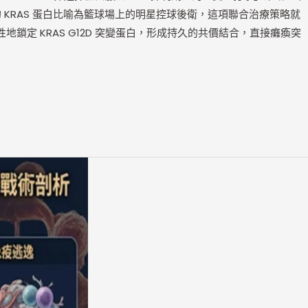
號的 KRAS 蛋白比喻為籃球場上的明星控球後衛，這項聯合治療策略就
地鎖定 KRAS G12D 突變蛋白，形成持久的共價結合，直接癱瘓突