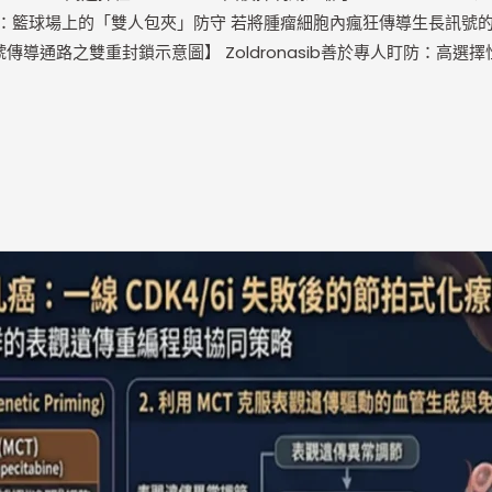
anism）：籃球場上的「雙人包夾」防守 若將腫瘤細胞內瘋狂傳導生長訊
通路之雙重封鎖示意圖】 Zoldronasib善於專人盯防：高選擇性