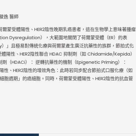
駿逸 醫師
ns）的荷爾蒙受體陽性、HER2陰性晚期乳癌患者，這在生物學上意味著腫瘤
tion Dysregulation），大範圍地關閉了荷爾蒙受體（ER）的表
ticity）」且極易對傳統化療與荷爾蒙產生廣泛抗藥性的族群，節拍式化
、HER2陰性聯合 HDAC 抑制劑（如 Chidamide/Kepida）
i）： 逆轉抗藥性的機制（Epigenetic Priming）：
受體陽性、HER2陰性的增效角色：此時若同步配合節拍式口服化療（如
、重新進入細胞週期」的癌細胞。同時，荷爾蒙受體陽性、HER2陰性的抗血管