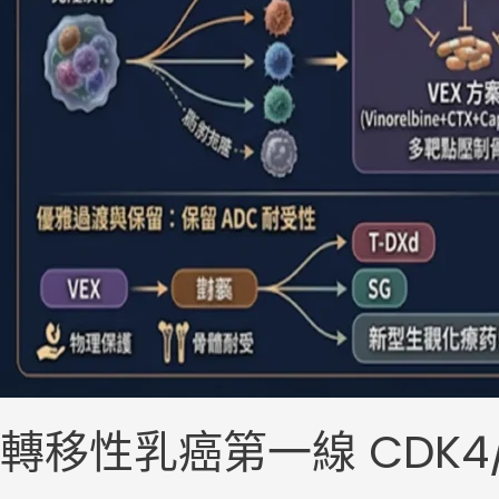
從?
五
之
五
轉移性乳癌第一線 CDK