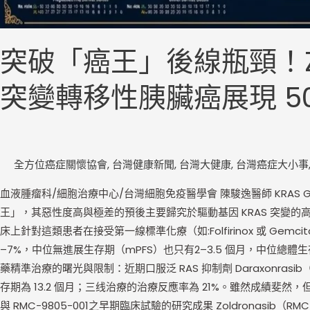
力
突破「癌王」後線瓶頸！Zoldr
突變轉移性胰臟癌展現 5
全方位癌症關懷協會
,
台灣健康新聞
,
台灣大健康
,
台灣癌症大小事
血液腫瘤科/細胞治療中心/台灣細胞免疫醫學會 陳駿逸醫師 KRAS G12D
王」，其惡性度高與極差的預後主要歸究於驅動基因 KRAS 突變的高頻
床上針對這類患者在接受第一線標準化療（如:Folfirinox 或 Gem
–7%，中位無進展生存期（mPFS）也只有2–3.5 個月，中位總體
藥精準治療的曙光與限制：近期口服泛 RAS 抑制劑 Daraxonrasi
存期為 13.2 個月；三线治療的治療反應率為 21%。雖然成績斐然，但
與 RMC-9805-001之早期臨床試驗的研究成果 Zoldronasib（R