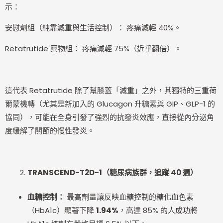
示：
安慰劑組（純靠減重與生活控制）： 疼痛減輕 40%。
Retatrutide 藥物組： 疼痛減輕 75%（近乎翻倍）。
這代表 Retatrutide 除了幫膝蓋「減重」之外，其獨特的三重荷
爾蒙機轉（尤其是新加入的 Glucagon 升糖素與 GIP、GLP-1 的
協同），可能在全身引發了強烈的抗發炎效應，直接從內分泌角
度緩解了關節的慢性發炎。
TRANSCEND-T2D-1
（糖尿病族群，追蹤 40 週）
血糖控制：
最高劑量讓反映血糖控制的糖化血色素
（HbA1c）顯著下降
1.94%
，高達 85% 的人成功將