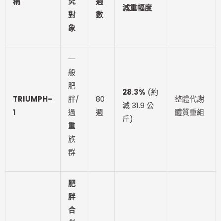
稱
究
週
減重幅度
對
數
象
一
般
肥
28.3%
(約
TRIUMPH-
胖/
80
整體代謝
減 31.9 公
1
過
週
體質重組
斤)
重
族
群
肥
胖
合