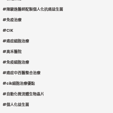
#
陳駿逸醫師配製個人化抗癌益生菌
#
免疫治療
#CIK
#
癌症細胞治療
#
高禾醫院
#
免疫細胞治療
#
癌症中西醫整合治療
#cik
細胞治療優點
#
自動化微流體生物晶片
#
個人化益生菌