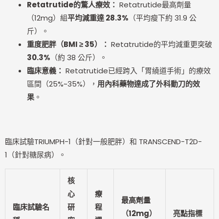
Retatrutide
的驚人療效：
Retatrutide最高劑量
（12mg）組
平均減重達 28.3%
（平均瘦下約 31.9 公
斤）。
重度肥胖（BMI
≥
35
）：
Retatrutide的平均減重更突破
30.3%
（約 38 公斤）。
臨床意義：
Retatrutide已經跨入「胃繞道手術」的療效
區間（25%~35%），
用內科藥物達成了外科動刀的效
果
。
臨床試驗TRIUMPH-1（針對一般肥胖）和 TRANSCEND-T2D-
1（針對糖尿病）。
核
心
療
最高劑量
臨床試驗名
研
程
（12mg）
亮點指標