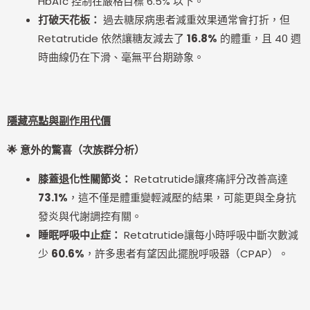
HbA1c 控制在嚴格目標 6.5% 以下。
打破天花板：
過去糖尿病患者減重效果通常會打折，但
Retatrutide 依然讓糖友減去了
16.8%
的體重，且 40 週
時曲線仍在下滑、毫無平台期跡象。
隱藏亮點與副作用代價
🌟
意外的驚喜（次族群分析）
膝蓋退化性關節炎：
Retatrutide讓疼痛評分改善高達
73.1%
，這不僅是體重變輕減壓的結果，可能更與全身抗
發炎與代謝調控有關。
睡眠呼吸中止症：
Retatrutide讓每小時呼吸中斷次數減
少
60.6%
，許多患者有望因此擺脫呼吸器（CPAP）。