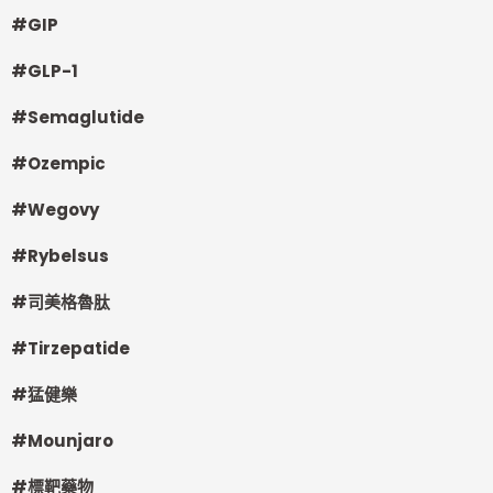
#GIP
#GLP-1
#Semaglutide
#Ozempic
#Wegovy
#Rybelsus
#
司美格魯肽
#Tirzepatide
#
猛健樂
#Mounjaro
#
標靶藥物