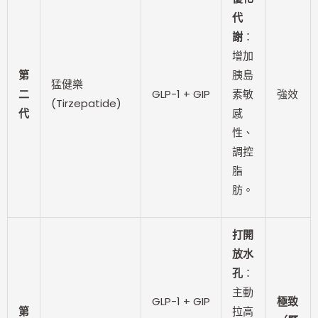
代
謝
：
增加
第
胰島
猛健樂
二
GLP-1 + GIP
素敏
強效
(Tirzepatide)
代
感
性、
調控
脂
肪。
打開
放水
孔
：
主動
GLP-1 + GIP
極致
第
拉高