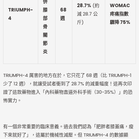
併
28.7%
(約
WOMAC
TRIUMPH-
膝
68
減 28.7 公
疼痛指數
4
部
週
斤)
驟降 75%
骨
關
節
炎
TRIUMPH-4 厲害的地方在於，它只花了 68 週（比 TRIUMPH-1
少了 12 週），就讓受試者衝到了 28.7% 的減重幅度！這再次印
證了這款藥物進入「內科藥物直逼外科手術（30-35%）」的恐
怖實力。
有一個非常重要的臨床意義。過去我們認為「肥胖者膝蓋痛，瘦
下來就好了」，這屬於機械性減壓。但 TRIUMPH-4 的數據顯