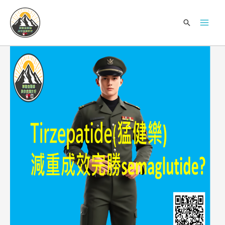
跳
Mai
至
搜
Men
主
尋
要
內
容