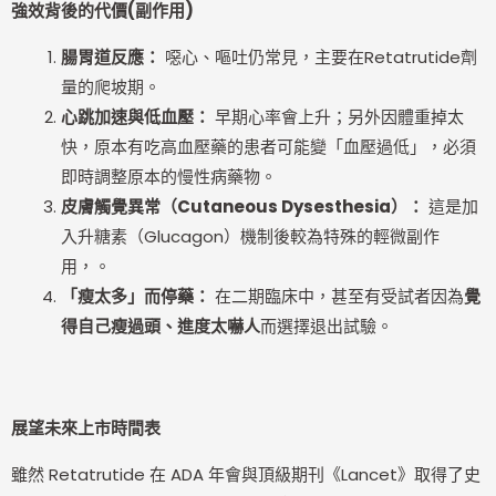
強效背後的代價(副作用)
腸胃道反應：
噁心、嘔吐仍常見，主要在Retatrutide劑
量的爬坡期。
心跳加速與低血壓：
早期心率會上升；另外因體重掉太
快，原本有吃高血壓藥的患者可能變「血壓過低」，必須
即時調整原本的慢性病藥物。
皮膚觸覺異常（Cutaneous Dysesthesia）：
這是加
入升糖素（Glucagon）機制後較為特殊的輕微副作
用，。
「瘦太多」而停藥：
在二期臨床中，甚至有受試者因為
覺
得自己瘦過頭、進度太嚇人
而選擇退出試驗。
展望未來上市時間表
雖然 Retatrutide 在 ADA 年會與頂級期刊《Lancet》取得了史