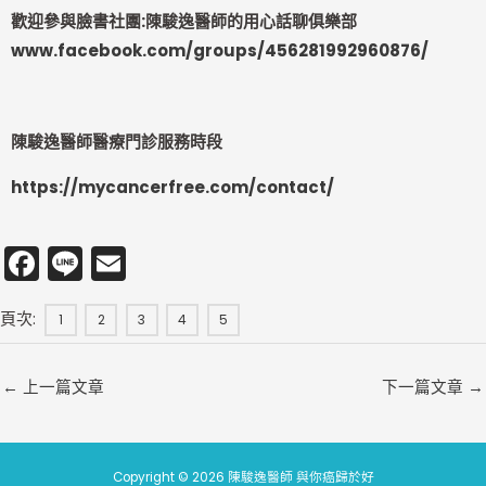
歡迎參與臉書社團:陳駿逸醫師的用心話聊俱樂部
www.facebook.com/groups/456281992960876/
陳駿逸醫師醫療門診服務時段
https://mycancerfree.com/contact/
F
Li
E
a
n
m
頁次:
c
e
ai
1
2
3
4
5
e
l
←
上一篇文章
下一篇文章
→
b
o
o
Copyright © 2026 陳駿逸醫師 與你癌歸於好