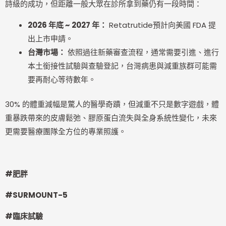
詩級的成功，但距離一般大眾在診所拿到藥仍有一段時間：
2026
年底 ~ 2027 年：
Retatrutide預計向美國 FDA 提
出上市申請。
台灣市場：
依照過往新藥審查流程，通常需要引進、進行
本土銜接性試驗與查驗登記，台灣病患與減重族群可能需
要再耐心等待數年。
30% 的體重減幅是驚人的醫學奇蹟，但減重不只是數字遊戲，體
重暴跌帶來的皮膚鬆弛、膠原蛋白流失與全身系統性變化，未來
更需要醫療團隊全方位的專業照護。
#
肥胖
#SURMOUNT-5
#
臨床試驗