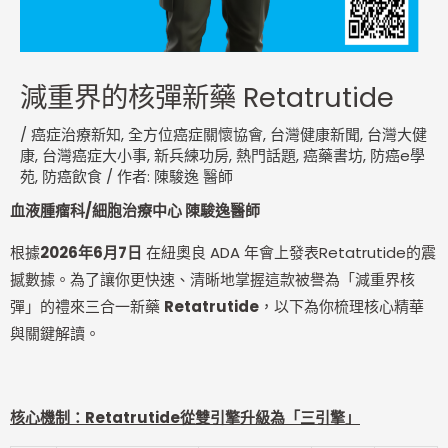
減重界的核彈新藥 Retatrutide
/
癌症治療新知
,
全方位癌症關懷協會
,
台灣健康新聞
,
台灣大健
康
,
台灣癌症大小事
,
新兵練功房
,
熱門話題
,
癌藥書坊
,
防癌e學
苑
,
防癌飲食
/ 作者:
陳駿逸 醫師
血液腫瘤科/細胞治療中心 陳駿逸醫師
根據
2026年6月7日
在紐奧良 ADA 年會上發表Retatrutide的震
撼數據。為了讓你更快速、清晰地掌握這款被譽為「減重界核
彈」的禮來三合一新藥
Retatrutide
，以下為你梳理核心精華
與關鍵解讀。
核心機制：Retatrutide從雙引擎升級為「三引擎」