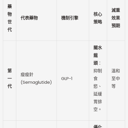
藥
減重
物
核心
代表藥物
機制引擎
效果
世
策略
預期
代
關水
龍
頭
：
第
抑制
溫和
瘦瘦針
一
GLP-1
食
至中
(Semaglutide)
代
慾、
等
延緩
胃排
空。
優化