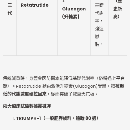
+
（歷
三
Retatrutide
基礎
Glucagon
史新
代
代謝
(
升糖素)
高）
率，
強迫
燃
脂。
傳統減重時，身體會因防衛本能降低基礎代謝率（俗稱遇上平台
期）。Retatrutide 藉由激活升糖素(Glucagon)受體，
把被壓
低的代謝速度硬拉回來
，從而突破了減重天花板。
兩大臨床試驗數據震撼彈
TRIUMPH-1
（一般肥胖族群，追蹤 80 週）