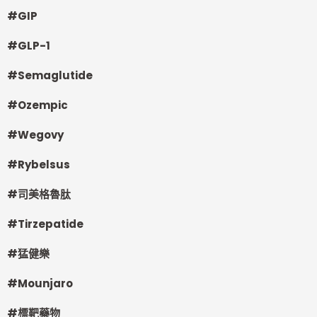
#GIP
#GLP-1
#Semaglutide
#Ozempic
#Wegovy
#Rybelsus
#
司美格魯肽
#Tirzepatide
#
猛健樂
#Mounjaro
#
標靶藥物