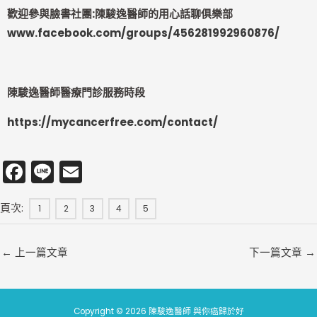
歡迎參與臉書社團:陳駿逸醫師的用心話聊俱樂部
www.facebook.com/groups/456281992960876/
陳駿逸醫師醫療門診服務時段
https://mycancerfree.com/contact/
F
Li
E
a
n
m
頁次:
c
e
ai
1
2
3
4
5
e
l
←
上一篇文章
下一篇文章
→
b
o
o
Copyright © 2026 陳駿逸醫師 與你癌歸於好