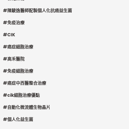
#
陳駿逸醫師配製個人化抗癌益生菌
#
免疫治療
#CIK
#
癌症細胞治療
#
高禾醫院
#
免疫細胞治療
#
癌症中西醫整合治療
#cik
細胞治療優點
#
自動化微流體生物晶片
#
個人化益生菌