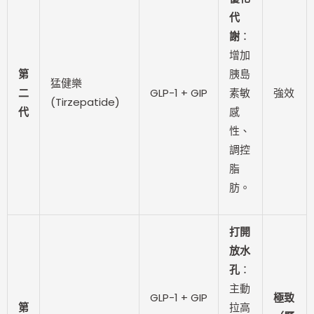
代
謝
：
增加
第
胰島
猛健樂
二
GLP-1 + GIP
素敏
強效
(Tirzepatide)
代
感
性、
調控
脂
肪。
打開
放水
孔
：
主動
GLP-1 + GIP
極致
第
拉高