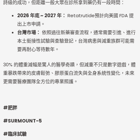
詩級的成功，但距離一般大眾在診所拿到藥仍有一段時間：
2026
年底 ~ 2027 年：
Retatrutide預計向美國 FDA 提
出上市申請。
台灣市場：
依照過往新藥審查流程，通常需要引進、進行
本土銜接性試驗與查驗登記，台灣病患與減重族群可能需
要再耐心等待數年。
30% 的體重減幅是驚人的醫學奇蹟，但減重不只是數字遊戲，體
重暴跌帶來的皮膚鬆弛、膠原蛋白流失與全身系統性變化，未來
更需要醫療團隊全方位的專業照護。
#
肥胖
#SURMOUNT-5
#
臨床試驗