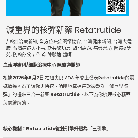
減重界的核彈新藥 Retatrutide
/
癌症治療新知
,
全方位癌症關懷協會
,
台灣健康新聞
,
台灣大健
康
,
台灣癌症大小事
,
新兵練功房
,
熱門話題
,
癌藥書坊
,
防癌e學
苑
,
防癌飲食
/ 作者:
陳駿逸 醫師
血液腫瘤科/細胞治療中心 陳駿逸醫師
根據
2026年6月7日
在紐奧良 ADA 年會上發表Retatrutide的震
撼數據。為了讓你更快速、清晰地掌握這款被譽為「減重界核
彈」的禮來三合一新藥
Retatrutide
，以下為你梳理核心精華
與關鍵解讀。
核心機制：Retatrutide從雙引擎升級為「三引擎」