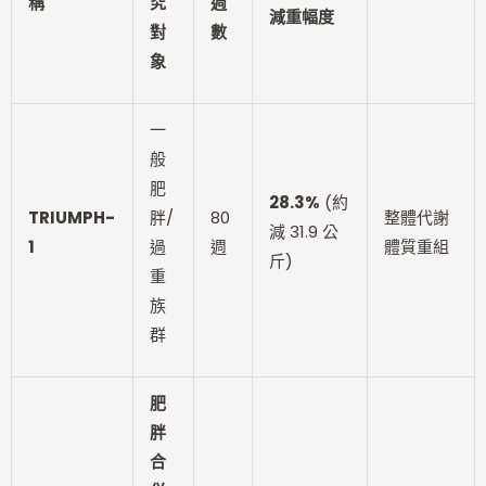
稱
究
週
減重幅度
對
數
象
一
般
肥
28.3%
(約
TRIUMPH-
胖/
80
整體代謝
減 31.9 公
1
過
週
體質重組
斤)
重
族
群
肥
胖
合