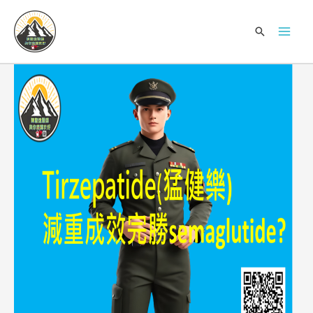
跳
Mai
至
搜
Men
主
尋
要
內
容