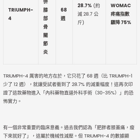
併
28.7%
(約
WOMAC
TRIUMPH-
膝
68
減 28.7 公
疼痛指數
4
部
週
斤)
驟降 75%
骨
關
節
炎
TRIUMPH-4 厲害的地方在於，它只花了 68 週（比 TRIUMPH-1
少了 12 週），就讓受試者衝到了 28.7% 的減重幅度！這再次印
證了這款藥物進入「內科藥物直逼外科手術（30-35%）」的恐
怖實力。
有一個非常重要的臨床意義。過去我們認為「肥胖者膝蓋痛，瘦
下來就好了」，這屬於機械性減壓。但 TRIUMPH-4 的數據顯