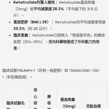
Retatrutide
的驚人療效：
Retatrutide最高劑量
（12mg）組
平均減重達 28.3%
（平均瘦下約 31.9 公
斤）。
重度肥胖（BMI
≥
35
）：
Retatrutide的平均減重更突破
30.3%
（約 38 公斤）。
臨床意義：
Retatrutide已經跨入「胃繞道手術」的療效
區間（25%~35%），
用內科藥物達成了外科動刀的效
果
。
臨床試驗TRIUMPH-1（針對一般肥胖）和 TRANSCEND-T2D-
1（針對糖尿病）。
核
心
療
最高劑量
臨床試驗名
研
程
（12mg）
亮點指標