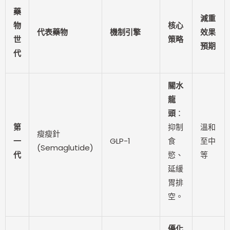
藥
減重
物
核心
代表藥物
機制引擎
效果
世
策略
預期
代
關水
龍
頭
：
第
抑制
溫和
瘦瘦針
一
GLP-1
食
至中
(Semaglutide)
代
慾、
等
延緩
胃排
空。
優化