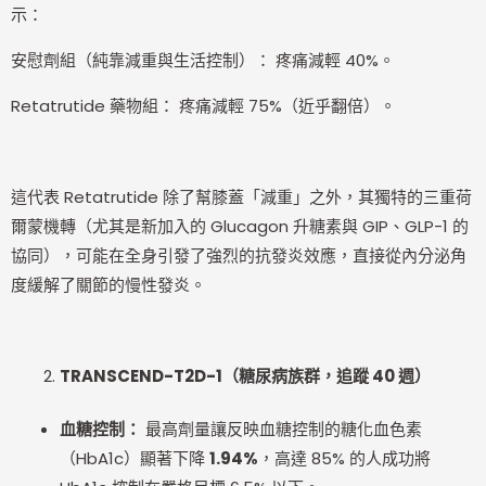
示：
安慰劑組（純靠減重與生活控制）： 疼痛減輕 40%。
Retatrutide 藥物組： 疼痛減輕 75%（近乎翻倍）。
這代表 Retatrutide 除了幫膝蓋「減重」之外，其獨特的三重荷
爾蒙機轉（尤其是新加入的 Glucagon 升糖素與 GIP、GLP-1 的
協同），可能在全身引發了強烈的抗發炎效應，直接從內分泌角
度緩解了關節的慢性發炎。
TRANSCEND-T2D-1
（糖尿病族群，追蹤 40 週）
血糖控制：
最高劑量讓反映血糖控制的糖化血色素
（HbA1c）顯著下降
1.94%
，高達 85% 的人成功將