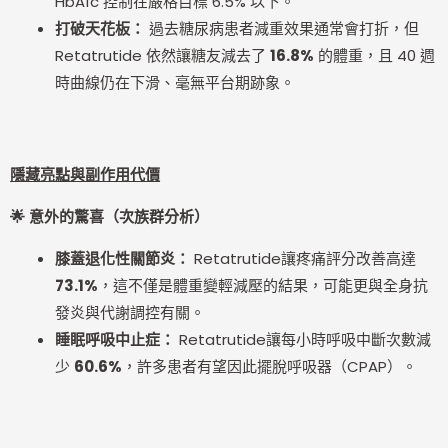
HbA1c 控制在嚴格目標 6.5% 以下。
打破天花板：
過去糖尿病患者減重效果通常會打折，但
Retatrutide 依然讓糖友減去了
16.8%
的體重，且 40 週
時曲線仍在下滑、毫無平台期跡象。
隱藏亮點與副作用代價
🌟
意外的驚喜（次族群分析）
膝蓋退化性關節炎：
Retatrutide讓疼痛評分改善高達
73.1%
，這不僅是體重變輕減壓的結果，可能更與全身抗
發炎與代謝調控有關。
睡眠呼吸中止症：
Retatrutide讓每小時呼吸中斷次數減
少
60.6%
，許多患者有望因此擺脫呼吸器（CPAP）。