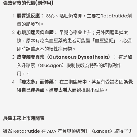
強效背後的代價(副作用)
腸胃道反應：
噁心、嘔吐仍常見，主要在Retatrutide劑
量的爬坡期。
心跳加速與低血壓：
早期心率會上升；另外因體重掉太
快，原本有吃高血壓藥的患者可能變「血壓過低」，必須
即時調整原本的慢性病藥物。
皮膚觸覺異常（Cutaneous Dysesthesia）：
這是加
入升糖素（Glucagon）機制後較為特殊的輕微副作
用，。
「瘦太多」而停藥：
在二期臨床中，甚至有受試者因為
覺
得自己瘦過頭、進度太嚇人
而選擇退出試驗。
展望未來上市時間表
雖然 Retatrutide 在 ADA 年會與頂級期刊《Lancet》取得了史