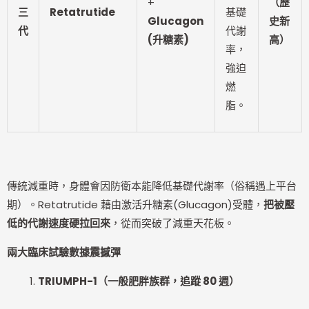
+
（歷
三
Retatrutide
基礎
Glucagon
史新
代
代謝
(
升糖素)
高）
率，
強迫
燃
脂。
傳統減重時，身體會因防衛本能降低基礎代謝率（俗稱遇上平台
期）。Retatrutide 藉由激活升糖素(Glucagon)受體，
把被壓
低的代謝速度硬拉回來
，從而突破了減重天花板。
兩大臨床試驗數據震撼彈
TRIUMPH-1
（一般肥胖族群，追蹤 80 週）