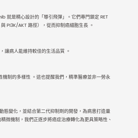
inib 就是精心設計的「導引飛彈」。它們專門鎖定 RET
 PI3K/AKT 路徑），從而抑制癌細胞生長 。
耐受性，讓病人能維持較佳的生活品質 。
示出抗藥性機制的多樣性 。這也提醒我們，精準醫療並非一勞永
基因型態的動態變化，並結合第二代抑制劑的開發，為病患打造量
的精微機制，我們正逐步將癌症治療轉化為更具策略性、