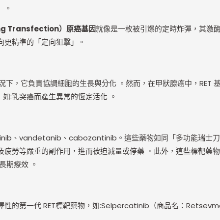
」。
ng Transfection）原癌基因
就像是一枚被引爆的定時炸彈，其激酶
向更精準的「定向狙擊」。
況下，它負責協調細胞的生長與分化 。然而，在甲狀腺癌中，RET 基
癌，如:乳突癌而產生異常的恆定活化 。
atinib、vandetanib、cabozantinib。這些藥物如同「多
疲勞等嚴重的副作用，進而被迫減量或停藥 。此外，這些標靶藥物對
長期療效 。
代 RET標靶藥物，如:Selpercatinib（商品名：Retsev