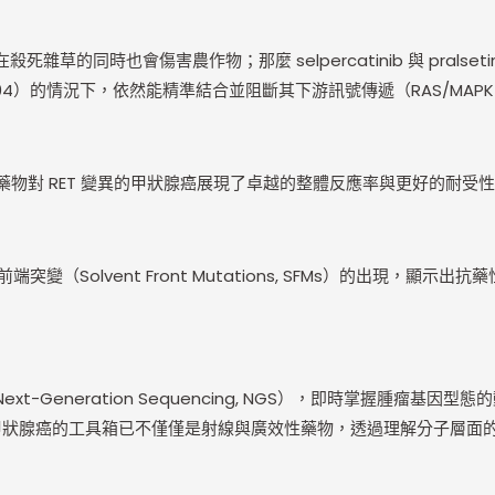
的同時也會傷害農作物；那麼 selpercatinib 與 pralset
4）的情況下，依然能精準結合並阻斷其下游訊號傳遞（RAS/MAPK 與
試驗，這些藥物對 RET 變異的甲狀腺癌展現了卓越的整體反應率與更好的
（Solvent Front Mutations, SFMs）的出現，顯
-Generation Sequencing, NGS），即時掌握腫瘤
抗甲狀腺癌的工具箱已不僅僅是射線與廣效性藥物，透過理解分子層面