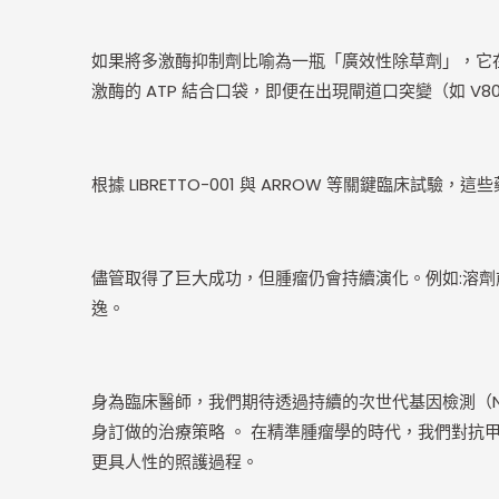
如果將多激酶抑制劑比喻為一瓶「廣效性除草劑」，它在殺死雜草
激酶的 ATP 結合口袋，即便在出現閘道口突變（如 V80
根據 LIBRETTO-001 與 ARROW 等關鍵臨床
儘管取得了巨大成功，但腫瘤仍會持續演化。例如:溶劑前端突變
逸。
身為臨床醫師，我們期待透過持續的次世代基因檢測（Next
身訂做的治療策略 。 在精準腫瘤學的時代，我們對
更具人性的照護過程。