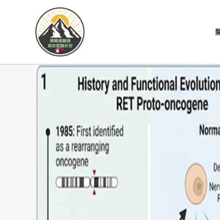
跳
至
主
要
內
容