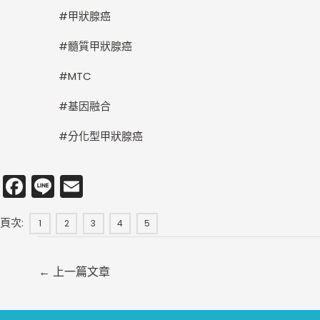
#甲狀腺癌
#髓質甲狀腺癌
#MTC
#基因融合
#分化型甲狀腺癌
F
Li
E
a
n
m
頁次:
c
e
ai
1
2
3
4
5
e
l
b
←
上一篇文章
o