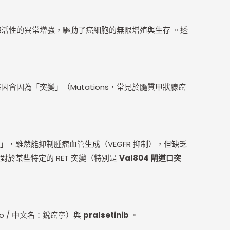
活性的異常增強，驅動了癌細胞的無限增殖與生存 。透
因會因為「突變」（Mutations，常見於髓質甲狀腺癌
功能瑞士刀」，雖然能抑制腫瘤血管生成（VEGFR 抑制），但缺乏
於某些特定的 RET 突變（特別是
Val804 閘道口突
mo / 中文名：銳癌寧）與
pralsetinib
。