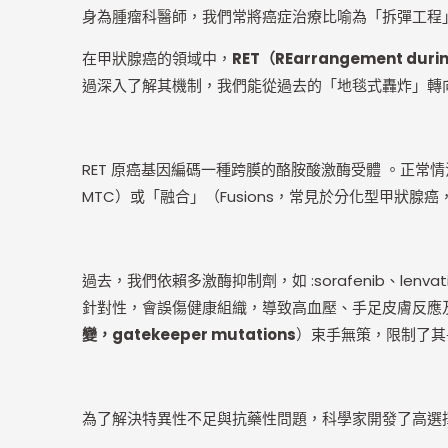
身為腫瘤科醫師，我們常將癌症治療比喻為「拆彈工程
在甲狀腺癌的領域中，
RET（REarrangement duri
過深入了解其機制，我們能從過去的「地毯式轟炸」轉
RET 原癌基因編碼一種跨膜的酪胺酸激酶受體 。正常情
MTC）或「融合」（Fusions，常見於分化型甲狀腺
過去，我們依賴多激酶抑制劑，如 :sorafenib、lenv
針對性，會誤傷健康組織，導致高血壓、手足皮膚反應及
變，gatekeeper mutations
）束手無策，限制了其
為了解決特異性不足與抗藥性問題，科學家開發了高選擇性的第一