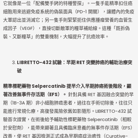
它就像是一位「配備雙手銬的特種警探」。一隻手能精準扣住癌
細胞用來逃避免疫系統的偽裝面具（PD-1 開關），讓體內的免疫
大軍認出並消滅它；另一隻手則緊緊扼住供應腫瘤營養的血管生
成因子（VEGF），直接切斷敵軍的糧草補給線。這種「既拆偽
裝、又斷糧草」的雙重機制，大幅提升了抗癌效率。
LIBRETTO-432
試驗：早期 RET 突變肺癌的輔助治療突
破
精準標靶藥物 Selpercatinib 提早介入早期肺癌術後階段，顯
著改善無事件存活期（EFS）。
針對具備 RET 基因融合突變的早
期（1B-3A 期）非小細胞肺癌患者，過往在手術切除後，往往只
能進行常規化療，高復發風險依舊如影隨形。LIBRETTO-432 試
驗首次證實，在術後給予輔助性標靶藥物 Selpercatinib（相較
於安慰劑），能帶來顯著且具備臨床意義的無事件存活期（EFS）
改善，使 RET 基因檢測正式成為早期癌症治癒性（Curative-