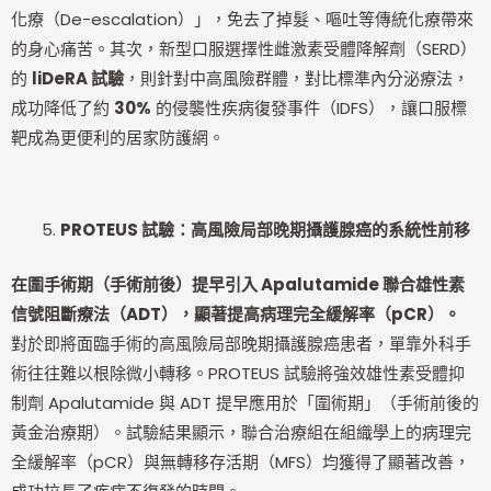
化療（De-escalation）」，免去了掉髮、嘔吐等傳統化療帶來
的身心痛苦。其次，新型口服選擇性雌激素受體降解劑（SERD）
的
liDeRA 試驗
，則針對中高風險群體，對比標準內分泌療法，
成功降低了約
30%
的侵襲性疾病復發事件（IDFS），讓口服標
靶成為更便利的居家防護網。
PROTEUS
試驗：高風險局部晚期攝護腺癌的系統性前移
在圍手術期（手術前後）提早引入 Apalutamide 聯合雄性素
信號阻斷療法（ADT），顯著提高病理完全緩解率（pCR）。
對於即將面臨手術的高風險局部晚期攝護腺癌患者，單靠外科手
術往往難以根除微小轉移。PROTEUS 試驗將強效雄性素受體抑
制劑 Apalutamide 與 ADT 提早應用於「圍術期」（手術前後的
黃金治療期）。試驗結果顯示，聯合治療組在組織學上的病理完
全緩解率（pCR）與無轉移存活期（MFS）均獲得了顯著改善，