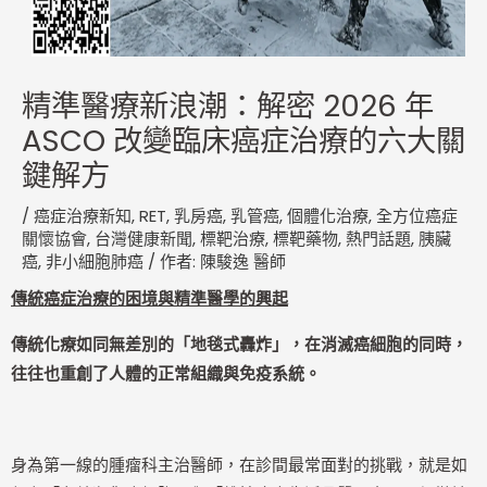
精準醫療新浪潮：解密 2026 年
ASCO 改變臨床癌症治療的六大關
鍵解方
/
癌症治療新知
,
RET
,
乳房癌
,
乳管癌
,
個體化治療
,
全方位癌症
關懷協會
,
台灣健康新聞
,
標靶治療
,
標靶藥物
,
熱門話題
,
胰臟
癌
,
非小細胞肺癌
/ 作者:
陳駿逸 醫師
傳統癌症治療的困境與精準醫學的興起
傳統化療如同無差別的「地毯式轟炸」，在消滅癌細胞的同時，
往往也重創了人體的正常組織與免疫系統。
身為第一線的腫瘤科主治醫師，在診間最常面對的挑戰，就是如