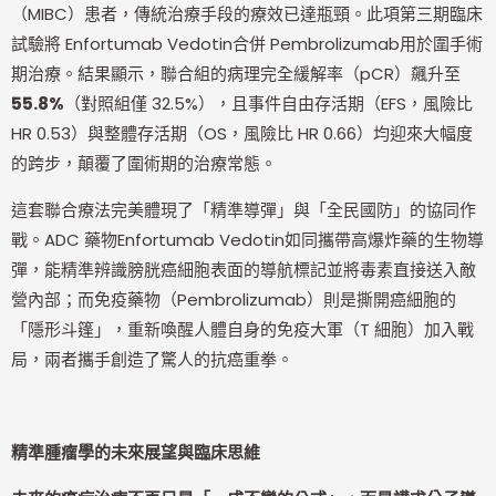
（MIBC）患者，傳統治療手段的療效已達瓶頸。此項第三期臨床
試驗將 Enfortumab Vedotin合併 Pembrolizumab用於圍手術
期治療。結果顯示，聯合組的病理完全緩解率（pCR）飆升至
55.8%
（對照組僅 32.5%），且事件自由存活期（EFS，風險比
HR 0.53）與整體存活期（OS，風險比 HR 0.66）均迎來大幅度
的跨步，顛覆了圍術期的治療常態。
這套聯合療法完美體現了「精準導彈」與「全民國防」的協同作
戰。ADC 藥物Enfortumab Vedotin如同攜帶高爆炸藥的生物導
彈，能精準辨識膀胱癌細胞表面的導航標記並將毒素直接送入敵
營內部；而免疫藥物（Pembrolizumab）則是撕開癌細胞的
「隱形斗篷」，重新喚醒人體自身的免疫大軍（T 細胞）加入戰
局，兩者攜手創造了驚人的抗癌重拳。
精準腫瘤學的未來展望與臨床思維