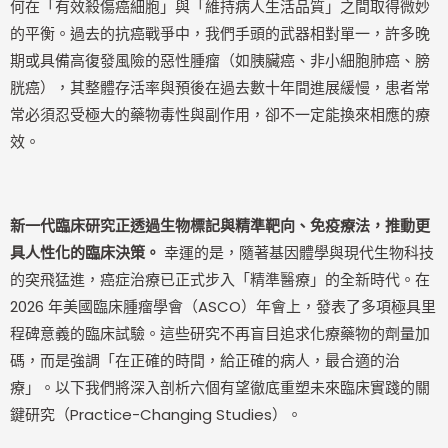
何在「有效殺傷癌細胞」與「維持病人生活品質」之間取得微妙
的平衡。過去的抗癌戰爭中，我們手頭的武器相對單一，許多晚
期或具備高復發風險的惡性腫瘤（如胰臟癌、非小細胞肺癌、膀
胱癌），其整體存活率與預後在過去數十年間進展緩慢，患者常
常必須忍受極大的藥物毒性與副作用，卻不一定能換來相應的療
效。
新一代臨床研究正透過生物標記與精準靶向、免疫療法，推動更
具人性化的臨床決策。
幸運的是，隨著基因體學與現代生物科技
的突飛猛進，癌症治療已正式步入「精準醫療」的全新時代。在
2026 年美國臨床腫瘤學會（ASCO）年會上，發表了多項極具里
程碑意義的臨床試驗。這些研究不再盲目追求化療藥物的劑量加
碼，而是強調「在正確的時間，給正確的病人，最合適的治
療」。以下我們將深入剖析六個有望徹底重塑未來臨床實踐的關
鍵研究（Practice-Changing Studies）。