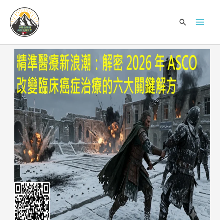
跳
Mai
至
搜
Men
主
尋
要
內
容