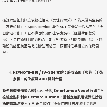
成功拉長了疾病不復發的時間。
攝護腺癌細胞極度依賴雄性素（男性荷爾蒙）作為其滋補生長的
「高級燃料」。Apalutamide 聯合 ADT 就像是一場精密的「全
面斷油行動」。它不僅從源頭停止供應燃料（阻斷荷爾蒙分
泌），更在癌細胞的油箱蓋上加了密碼鎖（阻斷受體連結），讓
殘留的癌細胞因為徹底斷油而枯萎，從而降低手術後的復發風
險。
KEYNOTE-B15 / EV-304
試驗：膀胱癌圍手術期（手術
前後）的免疫與 ADC 雙劍合璧
新型抗體藥物複合體(
ADC 藥物)
Enfortumab Vedotin
聯手免
疫檢查點抑制劑 Pembrolizumab，重新定義肌層浸潤性膀胱
癌的標準治療。
針對符合順鉑化療條件的肌層浸潤性膀胱癌