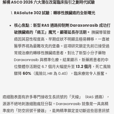
解構 ASCO 2026 六大潛在改寫臨床指引之劃時代試驗
RASolute 302
試驗：轉移性胰臟癌的全新曙光
核心焦點：新型 RAS 通路抑制劑 Daraxonrasib 成功打
破胰臟癌的「癌王」魔咒，顯著延長存活期。
胰臟導管腺
癌因其惡性程度高、早期症狀不明顯且極易轉移，一直被
醫學界視為最難攻克的堡壘。這項研究鎖定先前已接受過
常規治療的轉移性胰臟癌患者，對比了新型小分子藥物
Daraxonrasib 與標準化療。結果顯示，新藥將患者的中
位整體存活期從 6.7 個月大幅提升至
13.2 個月
，死亡風險
驟降
60%
（風險比 HR 為 0.40），臨床療效令人振奮。
癌細胞表面有許多專門接收生長訊號的「天線」（RAS 通路），
源源不絕地刺激細胞瘋狂分裂。Daraxonrasib 就像是一具高精
準度的「防空訊號干擾器」，能夠精準鎖定並切斷這些惡意訊號