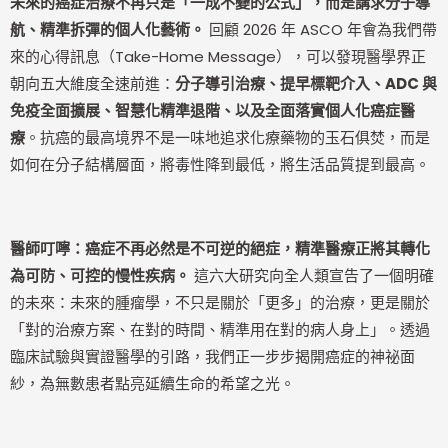
未來的癌症治療不再只是「一成不變的公式」，而是講求分子導
航、精準拆彈的個人化藝術。
回顧 2026 年 ASCO 年會為我們帶
來的心得訊息（Take-Home Message），可以發現醫學界正
朝向五大維度全速前進：
分子導引治療、提早標靶介入、ADC 與
免疫全面擴展、智慧化精準退階、以及全面落實個人化癌症醫
療
。抗癌的最高境界不是一味地追求化療藥物的玉石俱焚，而是
如何在分子結構層面，將毒性降到最低，將生活品質提到最高。
醫師叮嚀：癌症不再必然是不可逆的絕症，精準醫療正將其轉化
為可防、可控的慢性疾病。
這六大研究向全人類宣告了一個明確
的未來：未來的腫瘤學，不只是關於「更多」的治療，更是關於
「對的治療方案、在對的時間、精準用在對的病人身上」。透過
臨床試驗與實證醫學的引路，我們正一步步揭開癌症的神祕面
紗，為無數患者點亮延續生命的希望之光。