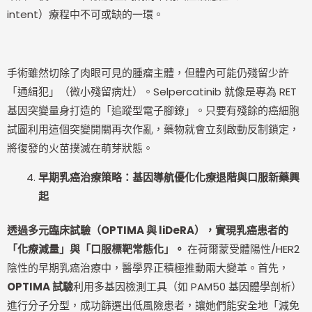
intent）療程中不可或缺的一環。
手術雖然切除了肉眼可見的腫瘤主體，但體內可能仍殘留少許
「通緝犯」（微小殘留病灶）。Selpercatinib 就像是專為 RET
基因突變量身打造的「追蹤型電子腳鐐」。只要有殘餘的癌細胞
試圖利用這個突變開關再次作亂，藥物就會立刻啟動反制鎖定，
將復發的火苗撲滅在萌芽狀態。
早期乳癌治療策略：基因導航優化化療退階與口服新藥興
起
透過多元臨床試驗（OPTIMA 與 liDeRA），實現乳癌患者的
「化療減量」與「口服標靶常態化」。
在荷爾蒙受體陽性/HER2
陰性的早期乳癌治療中，醫學界正積極推動兩大變革。首先，
OPTIMA 試驗
利用多基因檢測工具（如 PAM50 基因體學剖析）
進行分子分型，成功篩選出低風險患者，讓她們能安全地「減免