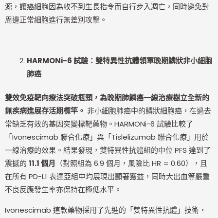
源，讓癌細胞因為收不到生長指令而自行步入凋亡，同時避免對
周邊正常細胞進行無差別攻擊。
HARMONi-6
試驗：雙特異性抗體領軍晚期鱗狀非小細胞
肺癌
雙效免疫靶向療法突破瓶頸，為晚期肺鱗癌一線治療樹立全新的
無疾病進展存活期標竿。
非小細胞肺癌中的鱗狀細胞癌，在過去
常缺乏有效的基因突變標靶藥物。HARMONi-6 試驗比較了
「Ivonescimab 聯合化療」與「Tislelizumab 聯合化療」用於
一線治療的效果。結果發現，雙特異性抗體組的中位 PFS 達到了
震撼的
11.1 個月
（對照組為 6.9 個月，風險比 HR = 0.60），且
在所有 PD-L1 表達亞組中均展現出顯著獲益，同時大出血等嚴重
不良反應發生率亦保持在極低水平。
Ivonescimab 這款藥物採用了先進的「雙特異性抗體」技術，