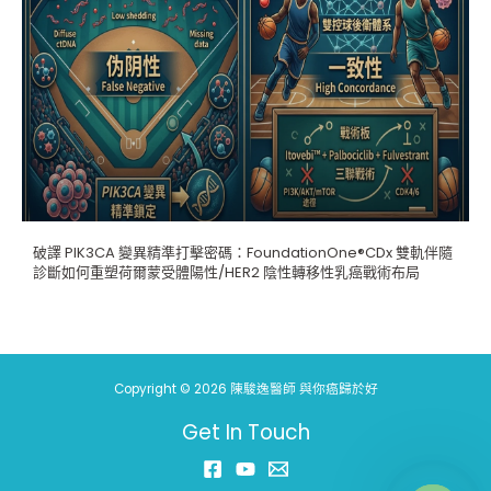
破譯 PIK3CA 變異精準打擊密碼：FoundationOne®CDx 雙軌伴隨
診斷如何重塑荷爾蒙受體陽性/HER2 陰性轉移性乳癌戰術布局
Copyright © 2026 陳駿逸醫師 與你癌歸於好
Get In Touch