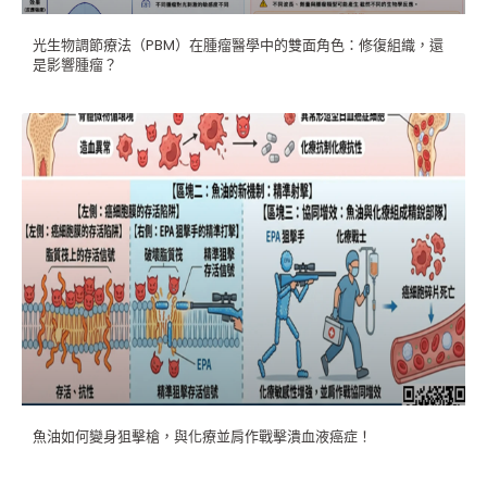
光生物調節療法（PBM）在腫瘤醫學中的雙面角色：修復組織，還
是影響腫瘤？
魚油如何變身狙擊槍，與化療並肩作戰擊潰血液癌症！