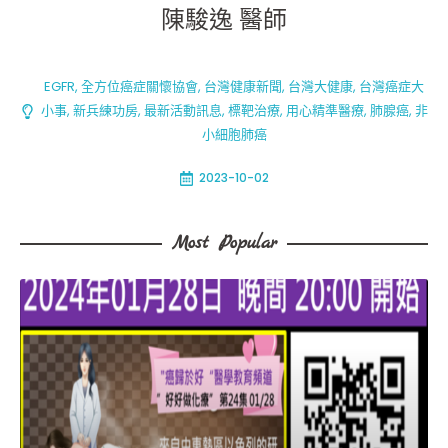
陳駿逸 醫師
EGFR
,
全方位癌症關懷協會
,
台灣健康新聞
,
台灣大健康
,
台灣癌症大
小事
,
新兵練功房
,
最新活動訊息
,
標靶治療
,
用心精準醫療
,
肺腺癌
,
非
小細胞肺癌
2023-10-02
Most Popular