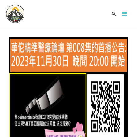
跳
Mai
至
搜
Men
主
尋
要
內
容