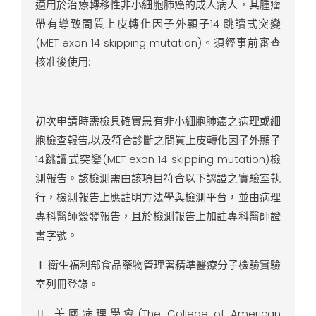
適用於治療轉移性非小細胞肺癌的成人病人，其腫瘤
帶有導致間質上皮轉化因子外顯子14 跳讀式突變
(MET exon 14 skipping mutation)。須經事前審查
核准後使用:
初次申請時需檢具確實患有非小細胞肺癌之病理或細
胞檢查報告,以及符合診斷之間質上皮轉化因子外顯子
14跳讀式突變(MET exon 14 skipping mutation)檢
測報告。該檢測需由該項目符合以下認證之實驗室執
行，檢測報告上應註明方法學與檢測平台，並由病理
專科醫師簽發報告，且於檢測報告上加註專科醫師證
書字號。
Ⅰ.衛生福利部食品藥物管理署精準醫療分子檢驗實驗
室列冊登錄。
Ⅱ.美國病理學會(The College of American