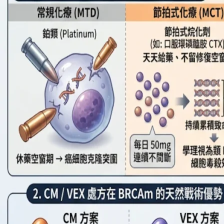
治
療
失
效
後
節
拍
式
化
療
何
去
何
從?
五
之
四