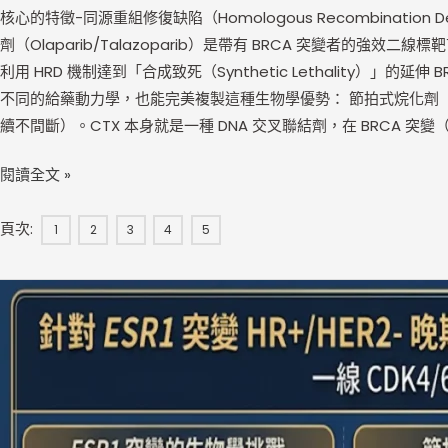
核心的特徵-同源重組修復缺陷（Homologous Recombination
劑（Olaparib/Talazoparib）是帶有 BRCA 突
利用 HRD 機制達到「合成致死（Synthetic Lethality）
不同的給藥動力學，也能完美複製這種生物學優勢： 節拍式烷化劑（Metrono
續不間斷）。CTX 本身就是一種 DNA 交叉聯結劑，在 BRCA 
閱讀全文 »
頁次:
1
2
3
4
5
轉
移
性
乳
癌
第