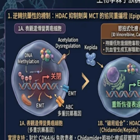
乳
癌
第
一
線
CDK4/6
抑
制
劑
治
療
失
效
後
節
拍
式