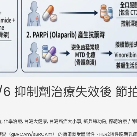
4/6 抑制劑治療失效後 
會
,
化學治療
,
台灣大健康
,
台灣癌症大小事
,
新兵練功房
,
標靶治療
/
陳
基因突變（gBRCAm/sBRCAm） 的荷爾蒙受體陽性、HER2陰性晚