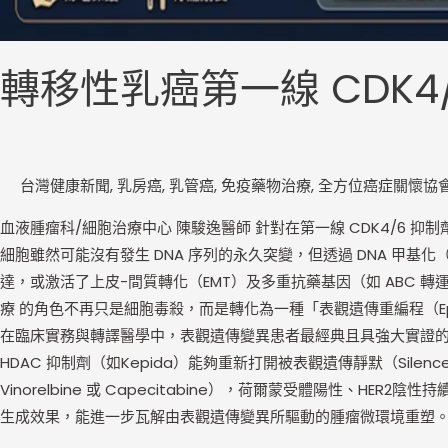
轉移性乳癌第一線 CDK
台灣健康新聞
,
乳房癌
,
乳管癌
,
免疫藥物治療
,
全方位癌症關懷協
血液腫瘤科/細胞治療中心 陳駿逸醫師 針對在第一線 CDK4/6 抑制劑
細胞雖然可能沒有發生 DNA 序列的永久突變，但透過 DNA 甲基化（DNA M
達，或激活了上皮-間質轉化（EMT）及多重抗藥基因（如 ABC 轉運
療 的角色不再只是細胞毒殺，而是轉化為一種「表觀遺傳重編程（Epigene
在臨床實務與轉譯醫學中，表觀遺傳變異患者最經典且具強大實證的組合，便
HDAC 抑制劑（如Kepida）能夠重新打開被表觀遺傳靜默（Si
Vinorelbine 或 Capecitabine），荷爾蒙受體陽性、
生成效果，能進一步瓦解由表觀遺傳變異所驅動的腫瘤微環境重塑