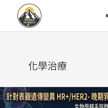
跳
至
主
要
內
容
化學治療
轉
移
性