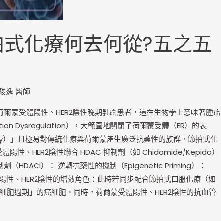
節拍式化療何去何從?五之五
駿逸 醫師
ns）的荷爾蒙受體陽性、HER2陰性晚期乳癌患者，這在生物學上意味著腫瘤
tion Dysregulation），大範圍地關閉了荷爾蒙受體（ER）的表
ticity）」且極易對傳統化療與荷爾蒙產生廣泛抗藥性的族群，節拍式化
、HER2陰性聯合 HDAC 抑制劑（如 Chidamide/Kepida）
i）： 逆轉抗藥性的機制（Epigenetic Priming）：
受體陽性、HER2陰性的增效角色：此時若同步配合節拍式口服化療（如
、重新進入細胞週期」的癌細胞。同時，荷爾蒙受體陽性、HER2陰性的抗血管