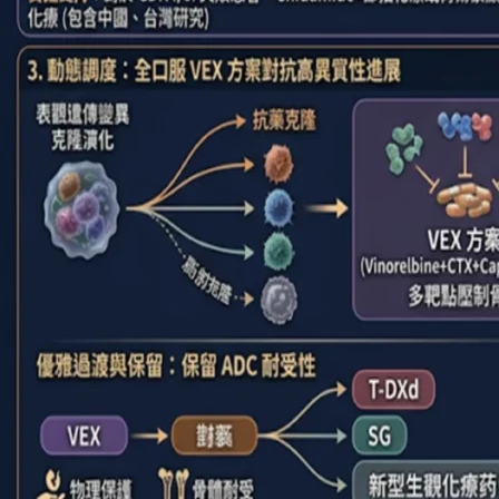
化
療
何
去
何
從?
五
之
五