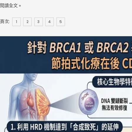
閱讀全文 »
頁次:
1
2
3
4
5
轉
移
性
乳
癌
第
一
線
CDK4/6
抑
制
劑