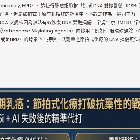
 Deficiency, HRD）。這使得腫瘤細胞對「造成 DNA 雙鏈斷裂（
變者的強效二線標靶首選，但是節拍式化療在此族群的調度中，不論是作為「
」的延伸 BRCA 突變株因為無法有效修復 DNA 雙鏈損傷，常規化療（M
mic Alkylating Agents）的妙用：例如:口服環磷醯胺（Cyc
突變（或是HRD）的背景下，持續、低劑量之節拍式化療的 DNA 損傷