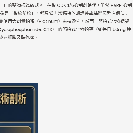
DSBs）」的藥物極為敏感。 在後 CDK4/6抑制劑時代，雖然 PARP 抑制
協同主力」還是「後線防線」，都具備非常獨特的轉譯醫學基礎與臨床價值：
TD）常會使用大劑量鉑類（Platinum）來摧毀它。然而，節拍式化療透過
lophosphamide, CTX） 的節拍式化療給藥（如每日 50mg 連
無法被癌細胞及時修復。