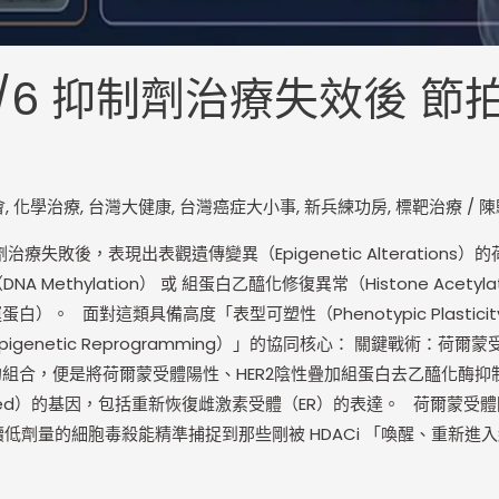
4/6 抑制劑治療失效後 
會
,
化學治療
,
台灣大健康
,
台灣癌症大小事
,
新兵練功房
,
標靶治療
/
陳
治療失敗後，表現出表觀遺傳變異（Epigenetic Alteratio
ethylation） 或 組蛋白乙醯化修復異常（Histone Acetyla
蛋白）。 面對這類具備高度「表型可塑性（Phenotypic Plas
tic Reprogramming）」的協同核心： 關鍵戰術：荷爾蒙受體陽性
是將荷爾蒙受體陽性、HER2陰性疊加組蛋白去乙醯化酶抑制劑（HDAC
lenced）的基因，包括重新恢復雌激素受體（ER）的表達。 荷爾蒙
HER2陰性持續低劑量的細胞毒殺能精準捕捉到那些剛被 HDACi 「喚醒
。